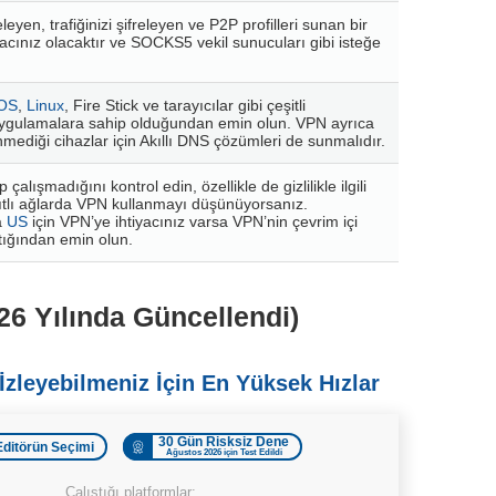
leyen, trafiğinizi şifreleyen ve P2P profilleri sunan bir
yacınız olacaktır ve SOCKS5 vekil sunucuları gibi isteğe
iOS
,
Linux
, Fire Stick ve tarayıcılar gibi çeşitli
 uygulamalara sahip olduğundan emin olun. VPN ayrıca
mediği cihazlar için Akıllı DNS çözümleri de sunmalıdır.
 çalışmadığını kontrol edin, özellikle de gizlilikle ilgili
sıtlı ağlarda VPN kullanmayı düşünüyorsanız.
a
US
için VPN’ye ihtiyacınız varsa VPN’nin çevrim içi
ıştığından emin olun.
26 Yılında Güncellendi)
İzleyebilmeniz İçin En Yüksek Hızlar
30 Gün Risksiz Dene
Editörün Seçimi
Ağustos 2026 için Test Edildi
Çalıştığı platformlar: