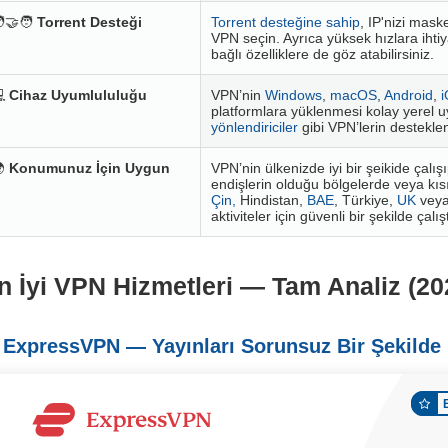
‍🤝‍🧑
Torrent Desteği
Torrent desteğine sahip
, IP'nizi maske
VPN seçin. Ayrıca yüksek hızlara ihti
bağlı özelliklere de göz atabilirsiniz.

Cihaz Uyumlululuğu
VPN’nin
Windows
,
macOS
,
Android
,
platformlara yüklenmesi kolay yerel
yönlendiriciler
gibi VPN’lerin desteklen

Konumunuz İçin Uygun
VPN’nin ülkenizde iyi bir şeikide çalışıp
endişlerin olduğu bölgelerde veya kı
Çin,
Hindistan,
BAE
, Türkiye,
UK
vey
aktiviteler için güvenli bir şekilde çal
n İyi VPN Hizmetleri — Tam Analiz (20
 ExpressVPN — Yayınları Sorunsuz Bir Şekilde 