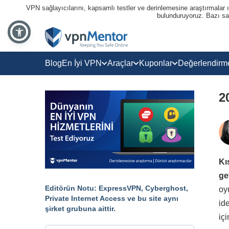
VPN sağlayıcılarını, kapsamlı testler ve derinlemesine araştırmalar ışı
bulunduruyoruz. Bazı sağl
Blog
En İyi VPN
Araçlar
Kuponlar
Değerlendirm
2
Kı
get
Editörün Notu: ExpressVPN, Cyberghost,
oy
Private Internet Access ve bu site aynı
id
şirket grubuna aittir.
iç