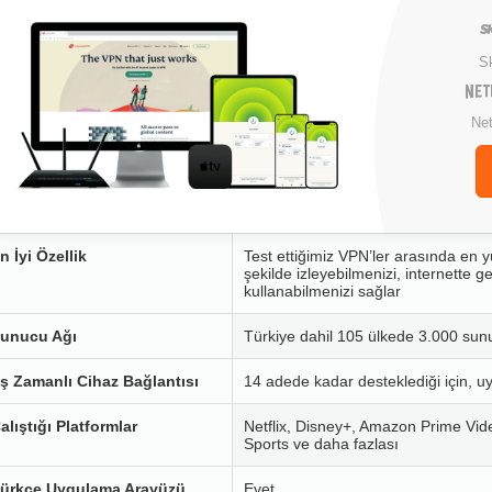
S
Net
n İyi Özellik
Test ettiğimiz VPN’ler arasında en yü
şekilde izleyebilmenizi, internette 
kullanabilmenizi sağlar
unucu Ağı
Türkiye dahil 105 ülkede 3.000 sunu
ş Zamanlı Cihaz Bağlantısı
14 adede kadar desteklediği için, uy
alıştığı Platformlar
Netflix, Disney+, Amazon Prime Vi
Sports ve daha fazlası
ürkçe Uygulama Arayüzü
Evet