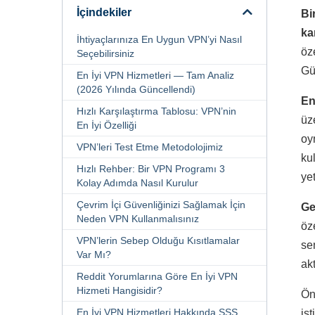
İçindekiler
Bi
ka
İhtiyaçlarınıza En Uygun VPN’yi Nasıl
öz
Seçebilirsiniz
Gü
En İyi VPN Hizmetleri — Tam Analiz
(2026 Yılında Güncellendi)
En
Hızlı Karşılaştırma Tablosu: VPN’nin
üz
En İyi Özelliği
oy
VPN’leri Test Etme Metodolojimiz
ku
Hızlı Rehber: Bir VPN Programı 3
ye
Kolay Adımda Nasıl Kurulur
Çevrim İçi Güvenliğinizi Sağlamak İçin
Ge
Neden VPN Kullanmalısınız
öz
VPN’lerin Sebep Olduğu Kısıtlamalar
se
Var Mı?
akt
Reddit Yorumlarına Göre En İyi VPN
Hizmeti Hangisidir?
Ön
En İyi VPN Hizmetleri Hakkında SSS
is