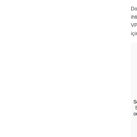
Do
ih
VP
içi