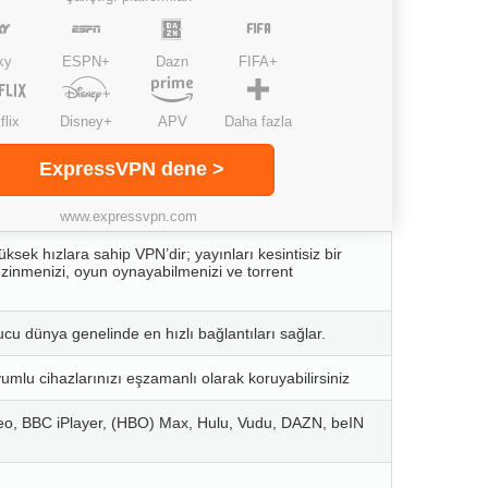
ky
ESPN+
Dazn
FIFA+
flix
Disney+
APV
Daha fazla
ExpressVPN dene >
www.expressvpn.com
ksek hızlara sahip VPN’dir; yayınları kesintisiz bir
gezinmenizi, oyun oynayabilmenizi ve torrent
cu dünya genelinde en hızlı bağlantıları sağlar.
umlu cihazlarınızı eşzamanlı olarak koruyabilirsiniz
deo, BBC iPlayer, (HBO) Max, Hulu, Vudu, DAZN, beIN