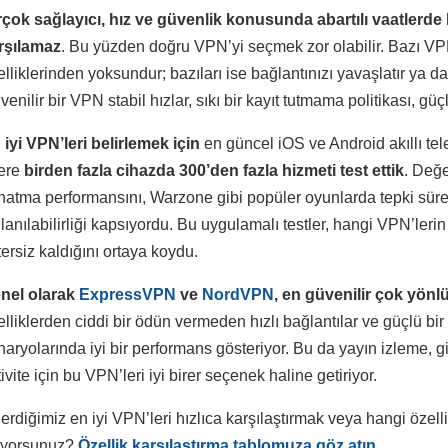
rçok sağlayıcı, hız ve güvenlik konusunda abartılı vaatlerd
rşılamaz
. Bu yüzden doğru VPN’yi seçmek zor olabilir. Bazı VPN’l
elliklerinden yoksundur; bazıları ise bağlantınızı yavaşlatır ya d
venilir bir VPN stabil hızlar, sıkı bir kayıt tutmama politikası, g
 iyi VPN’leri belirlemek için
en güncel iOS ve Android akıllı tel
ere
birden fazla cihazda 300’den fazla hizmeti test ettik
. Değe
natma performansını, Warzone gibi popüler oyunlarda tepki süresini
llanılabilirliği kapsıyordu. Bu uygulamalı testler, hangi VPN’leri
tersiz kaldığını ortaya koydu.
nel olarak
ExpressVPN
ve
NordVPN
, en güvenilir çok yönl
elliklerden ciddi bir ödün vermeden hızlı bağlantılar ve güçlü bir
naryolarında iyi bir performans gösteriyor. Bu da yayın izleme, gi
ivite için bu VPN’leri iyi birer seçenek haline getiriyor.
erdiğimiz en iyi VPN’leri hızlıca karşılaştırmak veya hangi öze
tiyorsunuz?
Özellik karşılaştırma tablomuza göz atın
.