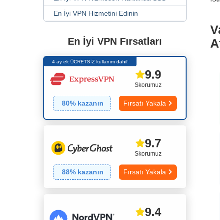
En İyi VPN Hizmetini Edinin
V
En İyi VPN Fırsatları
A
4 ay ek ÜCRETSİZ kullanım dahil!
9.9
Skorumuz
80
% kazanın
Fırsatı Yakala
9.7
Skorumuz
88
% kazanın
Fırsatı Yakala
9.4