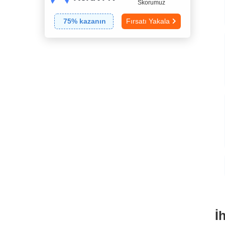
Skorumuz
75
% kazanın
Fırsatı Yakala
İ