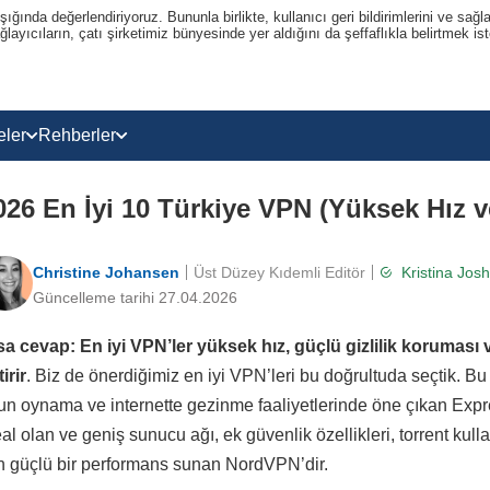
ğında değerlendiriyoruz. Bununla birlikte, kullanıcı geri bildirimlerini ve sağla
ayıcıların, çatı şirketimiz bünyesinde yer aldığını da şeffaflıkla belirtmek ist
eler
Rehberler
026 En İyi 10 Türkiye VPN (Yüksek Hız v
Christine Johansen
Üst Düzey Kıdemli Editör
Kristina Jos
Güncelleme tarihi 27.04.2026
sa cevap: En iyi VPN’ler yüksek hız, güçlü gizlilik koruması v
irir
. Biz de önerdiğimiz en iyi VPN’leri bu doğrultuda seçtik. Bu 
un oynama ve internette gezinme faaliyetlerinde öne çıkan Expre
eal olan ve geniş sunucu ağı, ek güvenlik özellikleri, torrent kul
in güçlü bir performans sunan NordVPN’dir.