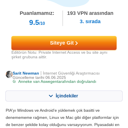
Puanlamamız:
193
VPN arasından
9.5
3.
sırada
/10
Siteye Git
Editörün Notu: Private Internet Access ve bu site aynı
şirket grubuna aittir.
Sarit Newman
İnternet Güvenliği Araştırmacısı
Güncelleme tarihi 06.06.2025
Anneke van Aswegen
tarafından doğrulandı
İçindekiler
İçerik:
Skorumuz:
PIA'yı Windows ve Android'e yüklemek çok basitti ve
Önemli Özellikler
9.5
denemememe rağmen, Linux ve Mac gibi diğer platformlar için
de benzer şekilde kolay olduğunu varsayıyorum. Piyasadaki en
Kurulum ve Uygulamalar
9.6