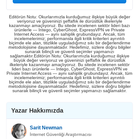
Editörün Notu: Okurlarımızla kurduğumuz ilişkiye büyük değer
veriyoruz ve güveninizi şeffaflık ile dürüstlük ilkeleriyle
kazanmayı amaçlıyoruz. Bu sitede incelenen sektör lideri bazı
ürünlerle — Intego, CyberGhost, ExpressVPN ve Private
Internet Access — aynı sahiplik grubundayız. Ancak, tüm
incelemelerimiz; performansla ilgili kritik kriterleri ayrıntılı
biçimde ele alan, titizlikle uyguladığımız sıkı bir değerlendirme
metodolojisine dayanmaktadır. Hedefimiz, sizlere doğru bilgiler
sunarak bilinçli ve güvenli seçimler yapmanızı
sağlamaktır.Editörün Notu: Okurlarımızla kurduğumuz ilişkiye
büyük değer veriyoruz ve güveninizi şeffaflık ile dürüstlük
ilkeleriyle kazanmayı amaçlıyoruz. Bu sitede incelenen sektör
lideri bazı ürünlerle — Intego, CyberGhost, ExpressVPN ve
Private Internet Access — aynı sahiplik grubundayız. Ancak, tüm
incelemelerimiz; performansla ilgili kritik kriterleri ayrıntılı
biçimde ele alan, titizlikle uyguladığımız sıkı bir değerlendirme
metodolojisine dayanmaktadır. Hedefimiz, sizlere doğru bilgiler
sunarak bilinçli ve güvenli seçimler yapmanızı sağlamaktır.
Yazar Hakkımızda
Sarit Newman
İnternet Güvenliği Araştırmacısı