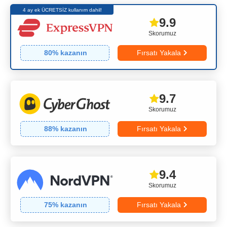
4 ay ek ÜCRETSİZ kullanım dahil!
9.9
Skorumuz
80
% kazanın
Fırsatı Yakala
9.7
Skorumuz
88
% kazanın
Fırsatı Yakala
9.4
Skorumuz
75
% kazanın
Fırsatı Yakala