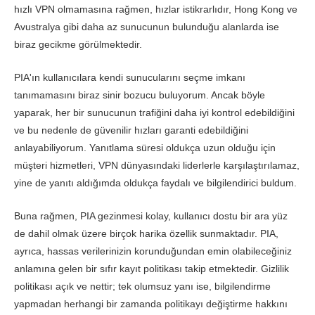
hızlı VPN olmamasına rağmen, hızlar istikrarlıdır, Hong Kong ve
Fiyatlandırma
9.5
Avustralya gibi daha az sunucunun bulunduğu alanlarda ise
Güvenilirlik & Destek
9.8
biraz gecikme görülmektedir.
PIA'ın kullanıcılara kendi sunucularını seçme imkanı
tanımamasını biraz sinir bozucu buluyorum. Ancak böyle
yaparak, her bir sunucunun trafiğini daha iyi kontrol edebildiğini
ve bu nedenle de güvenilir hızları garanti edebildiğini
anlayabiliyorum. Yanıtlama süresi oldukça uzun olduğu için
müşteri hizmetleri, VPN dünyasındaki liderlerle karşılaştırılamaz,
yine de yanıtı aldığımda oldukça faydalı ve bilgilendirici buldum.
Buna rağmen, PIA gezinmesi kolay, kullanıcı dostu bir ara yüz
de dahil olmak üzere birçok harika özellik sunmaktadır. PIA,
ayrıca, hassas verilerinizin korunduğundan emin olabileceğiniz
anlamına gelen bir sıfır kayıt politikası takip etmektedir. Gizlilik
politikası açık ve nettir; tek olumsuz yanı ise, bilgilendirme
yapmadan herhangi bir zamanda politikayı değiştirme hakkını