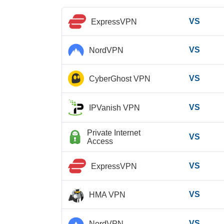
VS
ExpressVPN
VS
NordVPN
VS
CyberGhost VPN
VS
IPVanish VPN
Private Internet
VS
Access
VS
ExpressVPN
VS
HMA VPN
VS
NordVPN