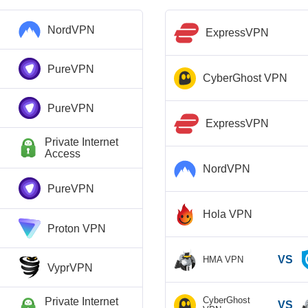
NordVPN
ExpressVPN
PureVPN
CyberGhost VPN
PureVPN
ExpressVPN
Private Internet
Access
NordVPN
PureVPN
Hola VPN
Proton VPN
VS
HMA VPN
VyprVPN
CyberGhost
Private Internet
VS