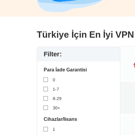
Türkiye İçin En İyi VPN
Filter:
Para İade Garantisi
0
1-7
8-29
30+
Cihazlar/lisans
1