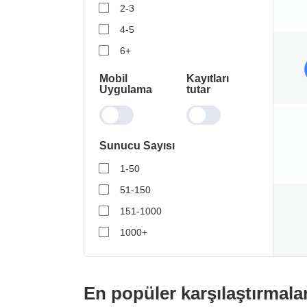
2-3
4-5
6+
Mobil
Kayıtları
Uygulama
tutar
Sunucu Sayısı
1-50
51-150
151-1000
1000+
En popüler karşılaştırmala