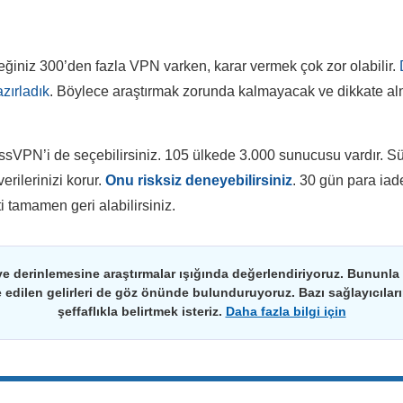
ğiniz 300’den fazla VPN varken, karar vermek çok zor olabilir.
azırladık
. Böylece araştırmak zorunda kalmayacak ve dikkate al
sVPN’i de seçebilirsiniz. 105 ülkede 3.000 sunucusu vardır. Süp
erilerinizi korur.
Onu risksiz deneyebilirsiniz
. 30 gün para iad
 tamamen geri alabilirsiniz.
ve derinlemesine araştırmalar ışığında değerlendiriyoruz. Bununla bir
de edilen gelirleri de göz önünde bulunduruyoruz. Bazı sağlayıcıları
şeffaflıkla belirtmek isteriz.
Daha fazla bilgi için