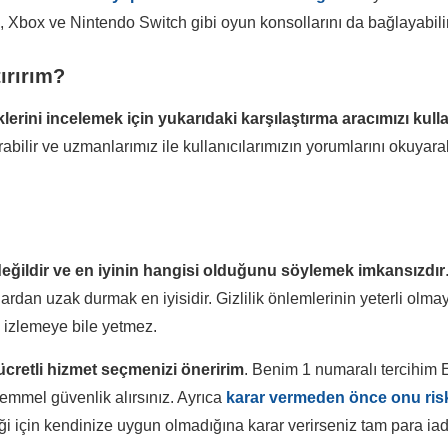
/5, Xbox ve Nintendo Switch gibi oyun konsollarını da bağlayabilir
tırırım?
lerini incelemek için yukarıdaki karşılaştırma aracımızı kulla
ırabilir ve uzmanlarımız ile kullanıcılarımızın yorumlarını okuya
değildir ve en iyinin hangisi olduğunu söylemek imkansızdır
nlardan uzak durmak en iyisidir. Gizlilik önlemlerinin yeterli olmay
lm izlemeye bile yetmez.
ücretli hizmet seçmenizi öneririm
. Benim 1 numaralı tercihim
kemmel güvenlik alırsınız. Ayrıca
karar vermeden önce onu risk
ği için kendinize uygun olmadığına karar verirseniz tam para iade