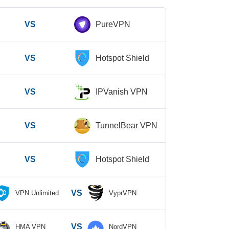
VS
PureVPN
VS
Hotspot Shield
VS
IPVanish VPN
VS
TunnelBear VPN
VS
Hotspot Shield
VS
VPN Unlimited
VyprVPN
VS
HMA VPN
NordVPN