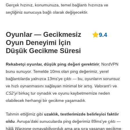
York)
Gerçek hızınız, konumunuza, temel bağlantı hızınıza ve
İndir
144.13 Mbps
175.09 Mbps
80.67 
seçtiğiniz sunucuya bağlı olarak değişecektir.
Yükle
52.34 Mbps
46.30 Mbps
Veri 
Oyunlar — Gecikmesiz
9.4
Ping Değeri
41 ms
45 ms
65 
Oyun Deneyimi İçin
Düşük Gecikme Süresi
Kanada
Rekabetçi oyunlar, düşük ping değeri gerektirir
; NordVPN
İndir
189.65 Mbps
158 Mbps
8.23 
bunu sunuyor. Temelde 10ms olan ping değerimiz, yerel
Yükle
39.42 Mbps
80.81 Mbps
8.39 
bağlantılarda yalnızca 13ms'ye çıktı — bu, oyunların sorunsuz
ve hızlı oynanmasını sağlayan minimal bir artış.
Valorant’ı
ve
Ping Değeri
42 ms
50 ms
64 
CS2’yi
birkaç tur oynadık ve oyunu kaybetmemize neden
olabilecek herhangi bir gecikme yaşamadık.
Brazilya
Tahmin ettiğimiz gibi
uzaklık, testlerimizde belirleyici faktör
İndir
129.27 Mbps
139.03 Mbps
186.87
oldu
. Avrupa’daki sunucularda ping değerimiz 89ms'ye çıktı —
hâlâ
Warzone
oynayabiliyorduk ama ara sıra yaşanan gecikme