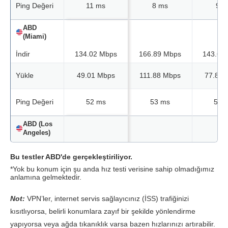
Ping Değeri
11 ms
8 ms
9 m
ABD
(Miami)
İndir
134.02 Mbps
166.89 Mbps
143.62
Yükle
49.01 Mbps
111.88 Mbps
77.82 
Ping Değeri
52 ms
53 ms
54 
ABD (Los
Angeles)
İndir
146.40 Mbps
169.57 Mbps
161.10
Bu testler ABD'de gerçekleştiriliyor.
*Yok bu konum için şu anda hız testi verisine sahip olmadığımız
Yükle
Veri yok*
66.42 Mbps
103.06
anlamına gelmektedir.
Ping Değeri
32 ms
42 ms
42 
Not:
VPN’ler, internet servis sağlayıcınız (İSS) trafiğinizi
kısıtlıyorsa, belirli konumlara zayıf bir şekilde yönlendirme
ABD (New
yapıyorsa veya ağda tıkanıklık varsa bazen hızlarınızı artırabilir.