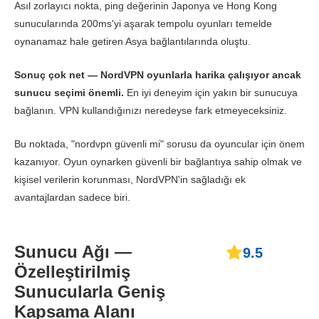
Asıl zorlayıcı nokta, ping değerinin Japonya ve Hong Kong
sunucularında 200ms'yi aşarak tempolu oyunları temelde
Japonya
oynanamaz hale getiren Asya bağlantılarında oluştu.
İndir
161.50 Mbps
134.14 Mbps
166.18
Sonuç çok net — NordVPN oyunlarla harika çalışıyor ancak
Yükle
57.07 Mbps
42.65 Mbps
Veri 
sunucu seçimi önemli.
En iyi deneyim için yakın bir sunucuya
bağlanın. VPN kullandığınızı neredeyse fark etmeyeceksiniz.
Ping Değeri
151 ms
152 ms
145 
Bu noktada, "nordvpn güvenli mi" sorusu da oyuncular için önem
Avustralya
kazanıyor. Oyun oynarken güvenli bir bağlantıya sahip olmak ve
kişisel verilerin korunması, NordVPN'in sağladığı ek
İndir
107.20 Mbps
142 Mbps
87.54 
avantajlardan sadece biri.
Yükle
11.52 Mbps
115.86 Mbps
11.23 
Sunucu Ağı —
9.5
Ping Değeri
207 ms
173 ms
193 
Özelleştirilmiş
Sunucularla Geniş
Singapur
Kapsama Alanı