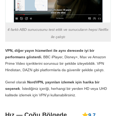
4 farklı ABD sunucusunu test ettik ve sunucuların hepsi Netflix
ile çalıştı
VPN, diğer yayın hizmetleri ile aynı derecede iyi bir
performans gösterdi.
BBC iPlayer, Disney+, Max ve Amazon
Prime Video içeriklerini sorunsuz bir şekilde izleyebildik. VPN
Hindistan, DAZN gibi platformlarla da güvenilir şekilde çalıştı.
Genel olarak
NordVPN, yayınları izlemek için harika bir
seçenek
. İstediğiniz içeriği, herhangi bir yerden HD veya UHD
kalitede izlemek için VPN’yi kullanabilirsiniz.
Hız — Çoğu Bölgede
9.7