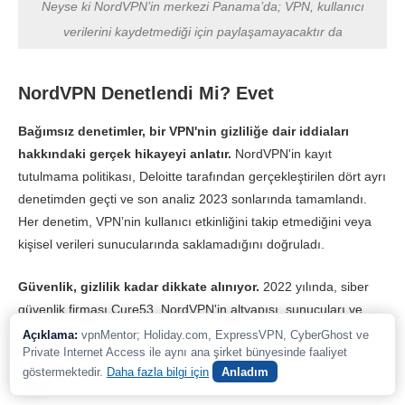
Neyse ki NordVPN’in merkezi Panama’da; VPN, kullanıcı
verilerini kaydetmediği için paylaşamayacaktır da
NordVPN Denetlendi Mi? Evet
Bağımsız denetimler, bir VPN'nin gizliliğe dair iddiaları
hakkındaki gerçek hikayeyi anlatır.
NordVPN'in kayıt
tutulmama politikası, Deloitte tarafından gerçekleştirilen dört ayrı
denetimden geçti ve son analiz 2023 sonlarında tamamlandı.
Her denetim, VPN’nin kullanıcı etkinliğini takip etmediğini veya
kişisel verileri sunucularında saklamadığını doğruladı.
Güvenlik, gizlilik kadar dikkate alınıyor.
2022 yılında, siber
güvenlik firması Cure53, NordVPN'in altyapısı, sunucuları ve
uygulamaları üzerinde kapsamlı bir denetim yürüttü. Bazı küçük
Açıklama:
vpnMentor; Holiday.com, ExpressVPN, CyberGhost ve
Private Internet Access ile aynı ana şirket bünyesinde faaliyet
güvenlik açıkları bulundu ancak NordVPN ekibi bu sorunları
göstermektedir.
Daha fazla bilgi için
Anladım
hızla çözdü ve Cure53 değişiklikleri onayladı.