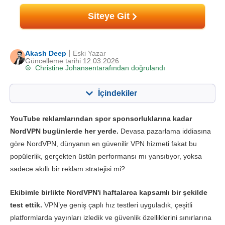
Siteye Git
Akash Deep
Eski Yazar
Güncelleme tarihi 12.03.2026
Christine Johansen
tarafından doğrulandı
İçindekiler
İçerik:
Skorumuz:
YouTube reklamlarından spor sponsorluklarına kadar
Önemli Özellikler
9.4
NordVPN bugünlerde her yerde.
Devasa pazarlama iddiasına
göre NordVPN, dünyanın en güvenilir VPN hizmeti fakat bu
Yayın Desteği
9.8
popülerlik, gerçekten üstün performansı mı yansıtıyor, yoksa
Hız
9.7
sadece akıllı bir reklam stratejisi mi?
Oyun Desteği
9.4
Ekibimle birlikte NordVPN'i haftalarca kapsamlı bir şekilde
Sunucu Ağı
9.5
test ettik.
VPN’ye geniş çaplı hız testleri uyguladık, çeşitli
Güvenlik
9.8
platformlarda yayınları izledik ve güvenlik özelliklerini sınırlarına