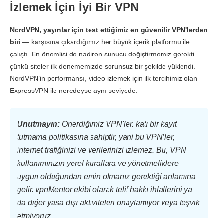
İzlemek İçin İyi Bir VPN
NordVPN, yayınlar için test ettiğimiz en güvenilir VPN'lerden
biri
— karşısına çıkardığımız her büyük içerik platformu ile
çalıştı. En önemlisi de nadiren sunucu değiştirmemiz gerekti
çünkü siteler ilk denememizde sorunsuz bir şekilde yüklendi.
NordVPN’in performansı, video izlemek için ilk tercihimiz olan
ExpressVPN ile neredeyse aynı seviyede.
Unutmayın:
Önerdiğimiz VPN'ler, katı bir kayıt
tutmama politikasına sahiptir, yani bu VPN’ler,
internet trafiğinizi ve verilerinizi izlemez. Bu, VPN
kullanımınızın yerel kurallara ve yönetmeliklere
uygun olduğundan emin olmanız gerektiği anlamına
gelir. vpnMentor ekibi olarak telif hakkı ihlallerini ya
da diğer yasa dışı aktiviteleri onaylamıyor veya teşvik
etmiyoruz.