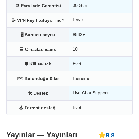
30 Gün
📆
Para İade Garantisi
Hayır
📝
VPN kayıt tutuyor mu?
9532+
🖥
Sunucu sayısı
10
💻
Cihazlar/lisans
Evet
🛡
Kill switch
Panama
🗺
Bulunduğu ülke
Live Chat Support
🛠
Destek
Evet
📥
Torrent desteği
Yayınlar — Yayınları
9.8