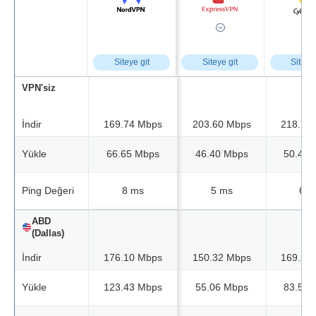
Siteye git
Siteye git
Siteye 
VPN'siz
İndir
169.74 Mbps
203.60 Mbps
218.73
Yükle
66.65 Mbps
46.40 Mbps
50.42 
Ping Değeri
8 ms
5 ms
6 m
ABD
(Dallas)
İndir
176.10 Mbps
150.32 Mbps
169.58
Yükle
123.43 Mbps
55.06 Mbps
83.50 