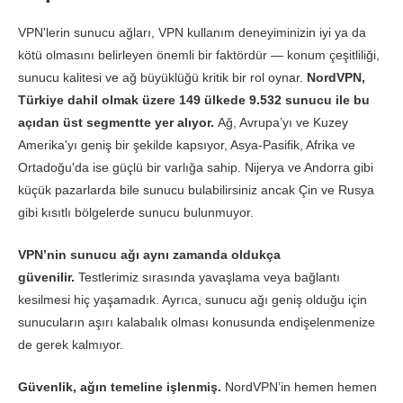
İndir
136.80 Mbps
150.43 Mbps
128.44
VPN'lerin sunucu ağları, VPN kullanım deneyiminizin iyi ya da
Yükle
10.02 Mbps
85.31 Mbps
10.25 
kötü olmasını belirleyen önemli bir faktördür — konum çeşitliliği,
sunucu kalitesi ve ağ büyüklüğü kritik bir rol oynar.
NordVPN,
Ping Değeri
217 ms
211 ms
208 
Türkiye dahil olmak üzere 149 ülkede 9.532 sunucu ile bu
açıdan üst segmentte yer alıyor.
Ağ, Avrupa’yı ve Kuzey
Amerika'yı geniş bir şekilde kapsıyor, Asya-Pasifik, Afrika ve
Ortadoğu'da ise güçlü bir varlığa sahip. Nijerya ve Andorra gibi
küçük pazarlarda bile sunucu bulabilirsiniz ancak Çin ve Rusya
gibi kısıtlı bölgelerde sunucu bulunmuyor.
VPN’nin sunucu ağı aynı zamanda oldukça
güvenilir.
Testlerimiz sırasında yavaşlama veya bağlantı
kesilmesi hiç yaşamadık. Ayrıca, sunucu ağı geniş olduğu için
sunucuların aşırı kalabalık olması konusunda endişelenmenize
de gerek kalmıyor.
Güvenlik, ağın temeline işlenmiş.
NordVPN’in hemen hemen