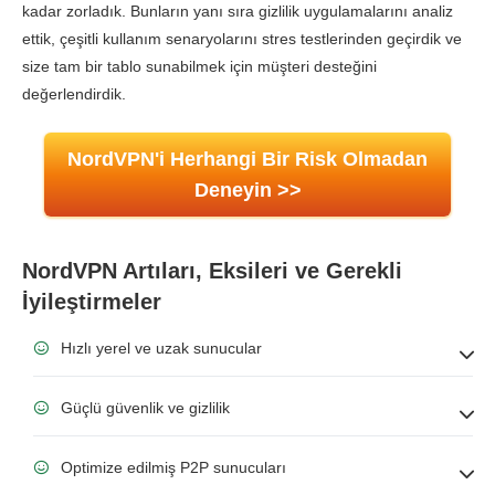
kadar zorladık. Bunların yanı sıra gizlilik uygulamalarını analiz
Gizlilik
9.5
ettik, çeşitli kullanım senaryolarını stres testlerinden geçirdik ve
Torrent
9.4
size tam bir tablo sunabilmek için müşteri desteğini
değerlendirdik.
Kurulum ve Uygulamalar
9.5
Fiyatlandırma
7.5
NordVPN'i Herhangi Bir Risk Olmadan
Güvenilirlik & Destek
9.5
Deneyin >>
NordVPN Artıları, Eksileri ve Gerekli
İyileştirmeler
Hızlı yerel ve uzak sunucular
Güçlü güvenlik ve gizlilik
Optimize edilmiş P2P sunucuları