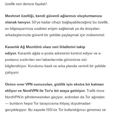
özellik son derece faydalı¹.
Meshnet özelliği, kendi güvenli ağlarınızı oluşturmanıza
olanak tanıyor.
50'ye kadar cihazı bağlayabileceğiniz bu özellik,
ev bilgisayarınıza uzaktan erişim sağlamak ya da dosyaları
arkadaşlarınızla güvenli bir şekilde paylaşmak için mükemmel.
Karanlık Ağ Monitörü olası veri ihlallerini takip
ediyor.
Karanlık ağda e-posta adresinizi kontrol ediyor ve e-
postanız sızdırılan veri tabanlarında görünürse sizi
bilgilendiriyor. Kurulumu basit ve arka planda verimli bir şekilde
çalışıyor.
Onion over VPN sunucuları, gizlilik için ekstra bir katman
ekliyor ve NordVPN ile Tor'u bir araya getiriyor.
Trafik önce
NordVPN'in şifrelemesinden geçiyor, ardından da Tor ağından
— bunların hepsi Tor tarayıcısına ihtiyaç duyulmadan
gerçekleşiyor. Bu sayede İSS'niz Tor kullandığınızı göremez ve