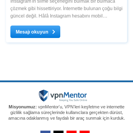
Instagram'ın silme seçeneğini bulmak bir bulmaca
çözmek gibi hissettiriyor. İnternette bulunan çoğu bilgi
güncel değil. Hâlâ Instagram hesabını mobil
uygulama üzerinden silemeyeceğini söyleyen siteler
de var. Aslında kolayca bulunabilecek bilgiler için
Mesajı okuyun
değerli zamanını boşa harcama. Instagram
Misyonumuz:
vpnMentor'u, VPN'leri keşfetme ve internette
gizlilik sağlama süreçlerinde kullanıclara gerçekten dürüst,
amacına odaklanmış ve faydalı bir araç sunmak için kurduk.