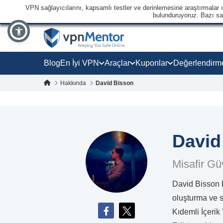
VPN sağlayıcılarını, kapsamlı testler ve derinlemesine araştırmalar ışı
bulunduruyoruz. Bazı sağl
Blog
En İyi VPN
Araçlar
Kuponlar
Değerlendirm
Hakkında
David Bisson
David
Misafir G
David Bisson b
oluşturma ve 
Kıdemli İçerik 