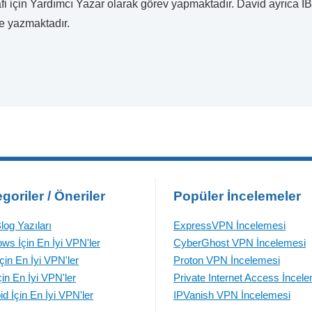
fi için Yardımcı Yazar olarak görev yapmaktadır. David ayrıca I
de yazmaktadır.
goriler / Öneriler
Popüler İncelemeler
log Yazıları
ExpressVPN İncelemesi
ws İçin En İyi VPN'ler
CyberGhost VPN İncelemesi
çin En İyi VPN'ler
Proton VPN İncelemesi
çin En İyi VPN'ler
Private Internet Access İncel
id İçin En İyi VPN'ler
IPVanish VPN İncelemesi