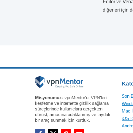
Editör ve Vena
diğerleri için 
Kate
Son B
Misyonumuz:
vpnMentor'u, VPN'leri
keşfetme ve internette gizlilik sağlama
Windo
süreçlerinde kullanıclara gerçekten
Mac İ
dürüst, amacına odaklanmış ve faydalı
iOS İ
bir araç sunmak için kurduk.
Andro