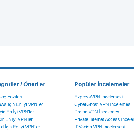
goriler / Öneriler
Popüler İncelemeler
log Yazıları
ExpressVPN İncelemesi
ws İçin En İyi VPN'ler
CyberGhost VPN İncelemesi
çin En İyi VPN'ler
Proton VPN İncelemesi
çin En İyi VPN'ler
Private Internet Access İncel
id İçin En İyi VPN'ler
IPVanish VPN İncelemesi