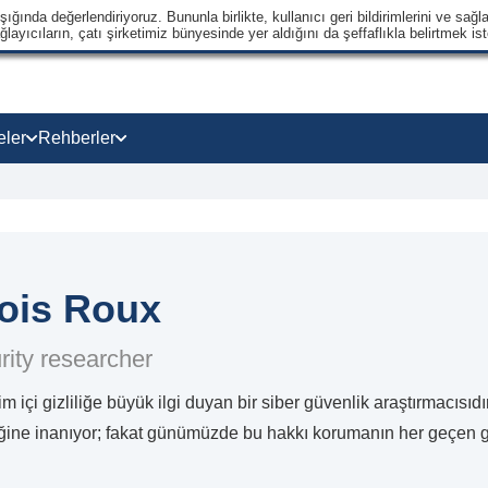
ğında değerlendiriyoruz. Bununla birlikte, kullanıcı geri bildirimlerini ve sağla
ayıcıların, çatı şirketimiz bünyesinde yer aldığını da şeffaflıkla belirtmek ist
eler
Rehberler
ois Roux
ity researcher
im içi gizliliğe büyük ilgi duyan bir siber güvenlik araştırmacısı
iğine inanıyor; fakat günümüzde bu hakkı korumanın her geçen g