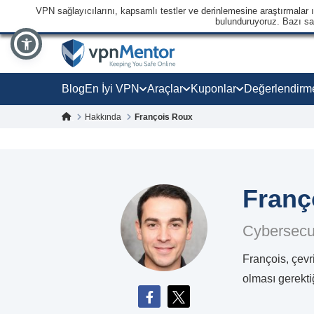
VPN sağlayıcılarını, kapsamlı testler ve derinlemesine araştırmalar ışı
bulunduruyoruz. Bazı sağl
Blog
En İyi VPN
Araçlar
Kuponlar
Değerlendirm
Hakkında
François Roux
Franç
Cybersecur
François, çevr
olması gerekt