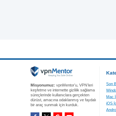
Kate
Son B
Misyonumuz:
vpnMentor'u, VPN'leri
keşfetme ve internette gizlilik sağlama
Windo
süreçlerinde kullanıclara gerçekten
Mac İ
dürüst, amacına odaklanmış ve faydalı
iOS İ
bir araç sunmak için kurduk.
Andro