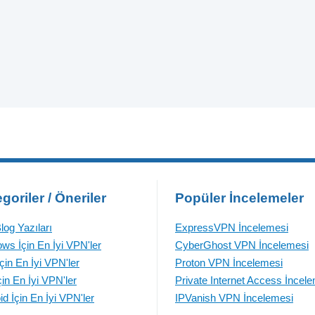
goriler / Öneriler
Popüler İncelemeler
log Yazıları
ExpressVPN İncelemesi
ws İçin En İyi VPN'ler
CyberGhost VPN İncelemesi
çin En İyi VPN'ler
Proton VPN İncelemesi
çin En İyi VPN'ler
Private Internet Access İncel
id İçin En İyi VPN'ler
IPVanish VPN İncelemesi