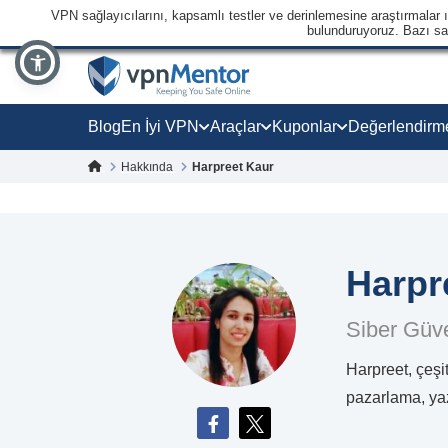
VPN sağlayıcılarını, kapsamlı testler ve derinlemesine araştırmalar ışı
bulunduruyoruz. Bazı sağl
Blog
En İyi VPN
Araçlar
Kuponlar
Değerlendirm
Hakkında
Harpreet Kaur
Harpr
Siber Güve
Harpreet, çeşit
pazarlama, yaz