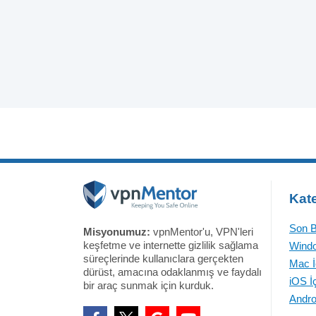
Kate
Son B
Misyonumuz:
vpnMentor'u, VPN'leri
keşfetme ve internette gizlilik sağlama
Windo
süreçlerinde kullanıclara gerçekten
Mac İ
dürüst, amacına odaklanmış ve faydalı
iOS İ
bir araç sunmak için kurduk.
Andro