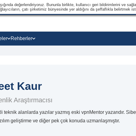
ğında değerlendiriyoruz. Bununla birlikte, kullanıcı geri bildirimlerini ve sağla
ayıcıların, çatı şirketimiz bünyesinde yer aldığını da şeffaflıkla belirtmek ist
eler
Rehberler
eet Kaur
nlik Araştırmacısı
li teknik alanlarda yazılar yazmış eski vpnMentor yazarıdır. Siber g
ılım geliştirme ve diğer pek çok konuda uzmanlaşmıştır.