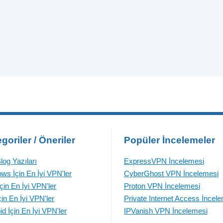
goriler / Öneriler
Popüler İncelemeler
log Yazıları
ExpressVPN İncelemesi
ws İçin En İyi VPN'ler
CyberGhost VPN İncelemesi
çin En İyi VPN'ler
Proton VPN İncelemesi
çin En İyi VPN'ler
Private Internet Access İncel
id İçin En İyi VPN'ler
IPVanish VPN İncelemesi