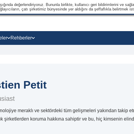
ğında değerlendiriyoruz. Bununla birlikte, kullanıcı geri bildirimlerini ve sağla
ayıcıların, çatı şirketimiz bünyesinde yer aldığını da şeffaflıkla belirtmek ist
eler
Rehberler
tien Petit
siast
nolojiye meraklı ve sektördeki tüm gelişmeleri yakından takip et
yük şirketlerden koruma hakkına sahiptir ve bu, hiç kimsenin elin