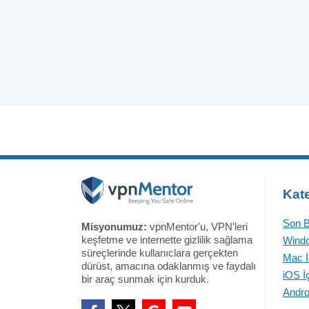
Kate
Son B
Misyonumuz:
vpnMentor'u, VPN'leri
keşfetme ve internette gizlilik sağlama
Windo
süreçlerinde kullanıclara gerçekten
Mac İ
dürüst, amacına odaklanmış ve faydalı
iOS İ
bir araç sunmak için kurduk.
Andro