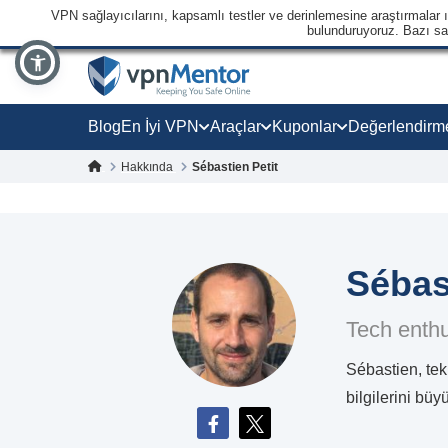
VPN sağlayıcılarını, kapsamlı testler ve derinlemesine araştırmalar ışı
bulunduruyoruz. Bazı sağl
Blog
En İyi VPN
Araçlar
Kuponlar
Değerlendirm
Hakkında
Sébastien Petit
Sébas
Tech enthu
Sébastien, tek
bilgilerini bü