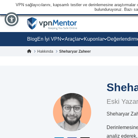
VPN sağlayıcılarını, kapsamlı testler ve derinlemesine araştırmalar ışı
bulunduruyoruz. Bazı sağl
Blog
En İyi VPN
Araçlar
Kuponlar
Değerlendirm
Hakkında
Sheharyar Zaheer
Sheha
Eski Yaza
Sheharyar Zahe
Derinlemesine 
analiz ederek, 