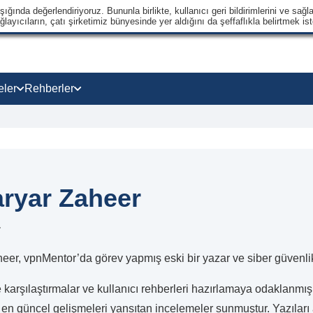
ğında değerlendiriyoruz. Bununla birlikte, kullanıcı geri bildirimlerini ve sağla
ayıcıların, çatı şirketimiz bünyesinde yer aldığını da şeffaflıkla belirtmek ist
eler
Rehberler
ryar Zaheer
r
er, vpnMentor’da görev yapmış eski bir yazar ve siber güvenli
karşılaştırmalar ve kullanıcı rehberleri hazırlamaya odaklanmış; 
en güncel gelişmeleri yansıtan incelemeler sunmuştur. Yazıları ara