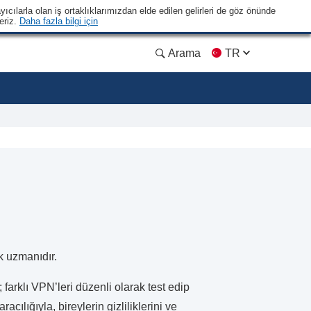
yıcılarla olan iş ortaklıklarımızdan elde edilen gelirleri de göz önünde
eriz.
Daha fazla bilgi için
Arama
TR
k uzmanıdır.
farklı VPN’leri düzenli olarak test edip
cılığıyla, bireylerin gizliliklerini ve