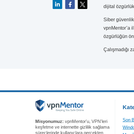
dijital özgürlü
Siber güvenlik
vpnMentor’a ilk
özgürlüğün öne
Çalışmadığı za
Kate
Son B
Misyonumuz:
vpnMentor'u, VPN'leri
keşfetme ve internette gizlilik sağlama
Windo
süreçlerinde kullanıclara gerçekten