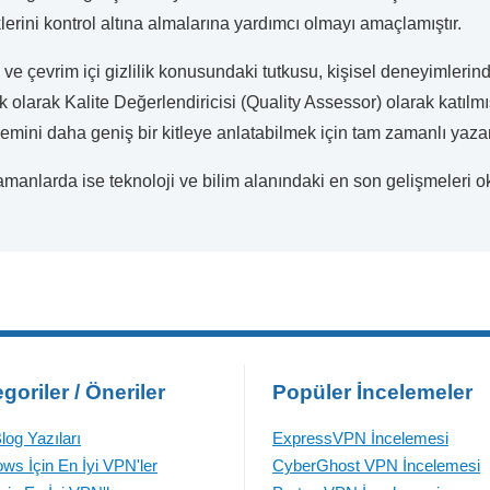
klerini kontrol altına almalarına yardımcı olmayı amaçlamıştır.
 ve çevrim içi gizlilik konusundaki tutkusu, kişisel deneyimlerin
 olarak Kalite Değerlendiricisi (Quality Assessor) olarak katılmış; 
mini daha geniş bir kitleye anlatabilmek için tam zamanlı yazarlı
manlarda ise teknoloji ve bilim alanındaki en son gelişmeleri ok
goriler / Öneriler
Popüler İncelemeler
log Yazıları
ExpressVPN İncelemesi
ws İçin En İyi VPN'ler
CyberGhost VPN İncelemesi