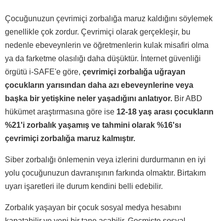
Çocuğunuzun çevrimiçi zorbalığa maruz kaldığını söylemek
genellikle çok zordur. Çevrimiçi olarak gerçekleşir, bu
nedenle ebeveynlerin ve öğretmenlerin kulak misafiri olma
ya da farketme olasılığı daha düşüktür. İnternet güvenliği
örgütü i-SAFE'e göre,
çevrimiçi zorbalığa uğrayan
çocukların yarısından daha azı ebeveynlerine veya
başka bir yetişkine neler yaşadığını anlatıyor.
Bir ABD
hükümet araştırmasına göre ise
12-18 yaş arası çocukların
%21'i zorbalık yaşamış ve tahmini olarak %16'sı
çevrimiçi zorbalığa maruz kalmıştır.
Siber zorbalığı önlemenin veya izlerini durdurmanın en iyi
yolu çocuğunuzun davranışının farkında olmaktır. Birtakım
uyarı işaretleri ile durum kendini belli edebilir.
Zorbalık yaşayan bir çocuk sosyal medya hesabını
kapatabilir ve yeni bir tane açabilir. Geçmişte sosyal