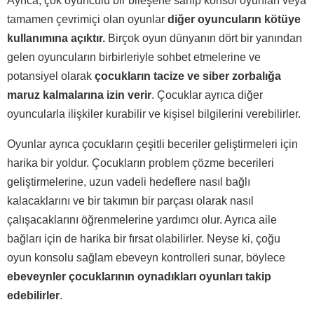
Ayrıca, çok oyunculu bir bileşene sahip konsol oyunları veya
tamamen çevrimiçi olan oyunlar
diğer oyuncuların kötüye
kullanımına açıktır.
Birçok oyun dünyanın dört bir yanından
gelen oyuncuların birbirleriyle sohbet etmelerine ve
potansiyel olarak
çocukların tacize ve siber zorbalığa
maruz kalmalarına izin verir
. Çocuklar ayrıca diğer
oyuncularla ilişkiler kurabilir ve kişisel bilgilerini verebilirler.
Oyunlar ayrıca çocukların çeşitli beceriler geliştirmeleri için
harika bir yoldur. Çocukların problem çözme becerileri
geliştirmelerine, uzun vadeli hedeflere nasıl bağlı
kalacaklarını ve bir takımın bir parçası olarak nasıl
çalışacaklarını öğrenmelerine yardımcı olur. Ayrıca aile
bağları için de harika bir fırsat olabilirler. Neyse ki, çoğu
oyun konsolu sağlam ebeveyn kontrolleri sunar, böylece
ebeveynler çocuklarının oynadıkları oyunları takip
edebilirler
.