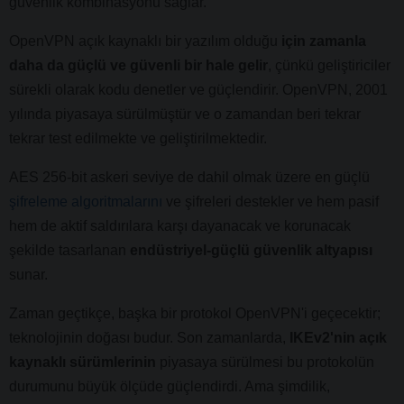
güvenlik kombinasyonu sağlar.
OpenVPN açık kaynaklı bir yazılım olduğu
için zamanla
daha da güçlü ve güvenli bir hale gelir
, çünkü geliştiriciler
sürekli olarak kodu denetler ve güçlendirir. OpenVPN, 2001
yılında piyasaya sürülmüştür ve o zamandan beri tekrar
tekrar test edilmekte ve geliştirilmektedir.
AES 256-bit askeri seviye de dahil olmak üzere en güçlü
şifreleme algoritmalarını
ve şifreleri destekler ve hem pasif
hem de aktif saldırılara karşı dayanacak ve korunacak
şekilde tasarlanan
endüstriyel-güçlü güvenlik altyapısı
sunar.
Zaman geçtikçe, başka bir protokol OpenVPN'i geçecektir;
teknolojinin doğası budur. Son zamanlarda,
IKEv2'nin açık
kaynaklı sürümlerinin
piyasaya sürülmesi bu protokolün
durumunu büyük ölçüde güçlendirdi. Ama şimdilik,