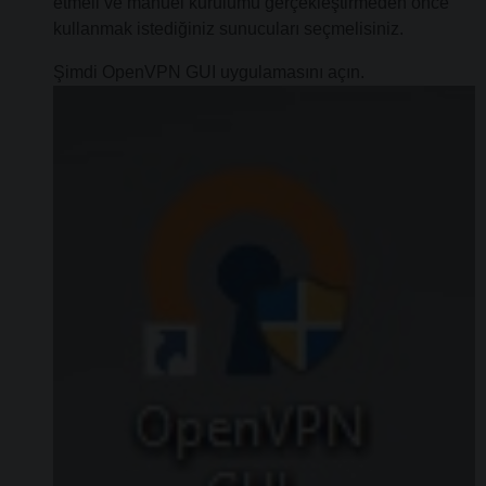
etmeli ve manuel kurulumu gerçekleştirmeden önce
kullanmak istediğiniz sunucuları seçmelisiniz.
Şimdi OpenVPN GUI uygulamasını açın.