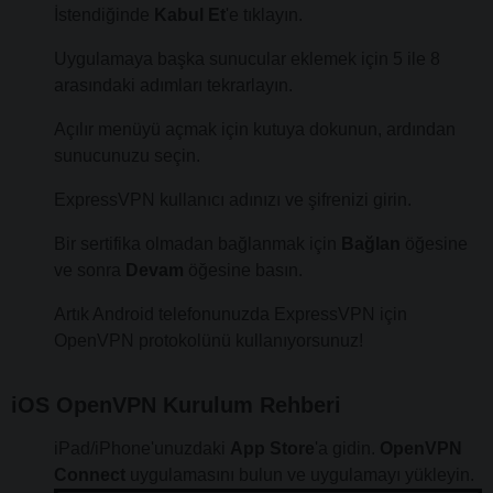
İstendiğinde
Kabul Et
'e tıklayın.
Uygulamaya başka sunucular eklemek için 5 ile 8
arasındaki adımları tekrarlayın.
Açılır menüyü açmak için kutuya dokunun, ardından
sunucunuzu seçin.
ExpressVPN kullanıcı adınızı ve şifrenizi girin.
Bir sertifika olmadan bağlanmak için
Bağlan
öğesine
ve sonra
Devam
öğesine basın.
Artık Android telefonunuzda ExpressVPN için
OpenVPN protokolünü kullanıyorsunuz!
iOS OpenVPN Kurulum Rehberi
iPad/iPhone'unuzdaki
App Store
'a gidin.
OpenVPN
Connect
uygulamasını bulun ve uygulamayı yükleyin.