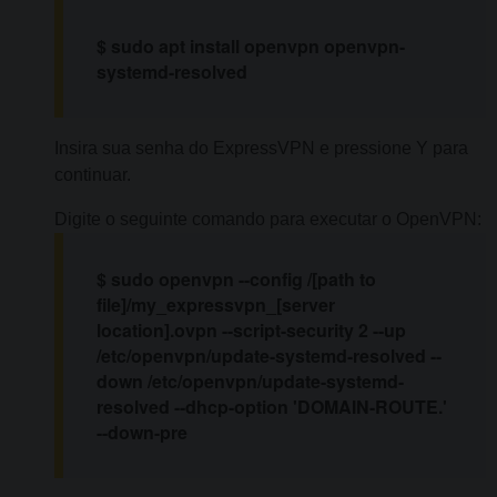
$ sudo apt install openvpn openvpn-
systemd-resolved
Insira sua senha do ExpressVPN e pressione Y para
continuar.
Digite o seguinte comando para executar o OpenVPN:
$ sudo openvpn --config /[path to
file]/my_expressvpn_[server
location].ovpn --script-security 2 --up
/etc/openvpn/update-systemd-resolved --
down /etc/openvpn/update-systemd-
resolved --dhcp-option 'DOMAIN-ROUTE.'
--down-pre