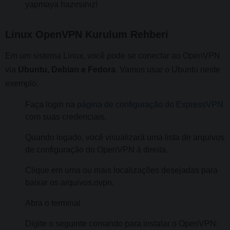
yapmaya hazırsınız!
Linux OpenVPN Kurulum Rehberi
Em um sistema Linux, você pode se conectar ao OpenVPN
via
Ubuntu, Debian e Fedora
. Vamos usar o Ubuntu neste
exemplo.
Faça login na
página de configuração do ExpressVPN
com suas credenciais.
Quando logado, você visualizará uma lista de arquivos
de configuração do OpenVPN à direita.
Clique em uma ou mais localizações desejadas para
baixar os arquivos.ovpn.
Abra o terminal
Digite o seguinte comando para instalar o OpenVPN: