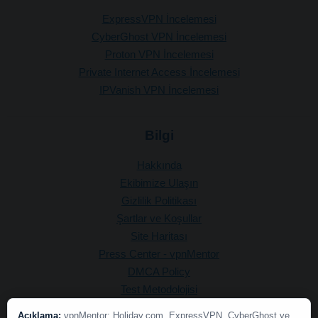
ExpressVPN İncelemesi
CyberGhost VPN İncelemesi
Proton VPN İncelemesi
Private Internet Access İncelemesi
IPVanish VPN İncelemesi
Bilgi
Hakkında
Ekibimize Ulaşın
Gizlilik Politikası
Şartlar ve Koşullar
Site Haritası
Press Center - vpnMentor
DMCA Policy
Test Metodolojisi
Açıklama:
vpnMentor; Holiday.com, ExpressVPN, CyberGhost ve