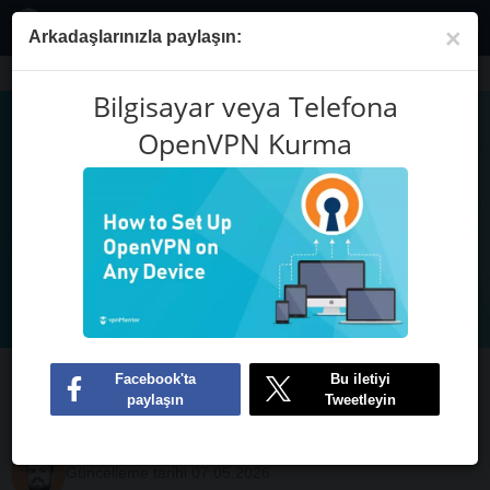
TR
×
Arkadaşlarınızla paylaşın:
Blog
Bilgisayar veya Telefona OpenVPN Kurma
Bilgisayar veya Telefona
OpenVPN Kurma
Bilgisayar veya Telefona OpenVPN
Kurma
Hendrik Human
Eski Yazar
Güncelleme tarihi 07.05.2026