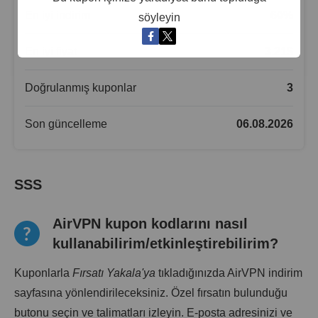
En iyi indirim
60
%
söyleyin
En iyi fiyat
3.21
$
Doğrulanmış kuponlar
3
Son güncelleme
06.08.2026
SSS
AirVPN kupon kodlarını nasıl
kullanabilirim/etkinleştirebilirim?
Kuponlarla
Fırsatı Yakala'ya
tıkladığınızda AirVPN indirim
sayfasına yönlendirileceksiniz. Özel fırsatın bulunduğu
butonu seçin ve talimatları izleyin. E-posta adresinizi ve