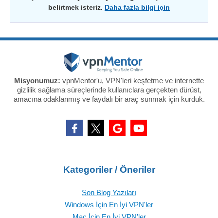
belirtmek isteriz.
Daha fazla bilgi için
Misyonumuz:
vpnMentor'u, VPN'leri keşfetme ve internette
gizlilik sağlama süreçlerinde kullanıclara gerçekten dürüst,
amacına odaklanmış ve faydalı bir araç sunmak için kurduk.
Kategoriler / Öneriler
Son Blog Yazıları
Windows İçin En İyi VPN'ler
Mac İçin En İyi VPN'ler