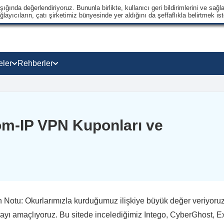
ğında değerlendiriyoruz. Bununla birlikte, kullanıcı geri bildirimlerini ve sağla
ayıcıların, çatı şirketimiz bünyesinde yer aldığını da şeffaflıkla belirtmek ist
eler
Rehberler
om-IP VPN Kuponları ve
 Notu: Okurlarımızla kurduğumuz ilişkiye büyük değer veriyoruz ve
yı amaçlıyoruz. Bu sitede incelediğimiz Intego, CyberGhost, E