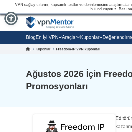
VPN sağlayıcılarını, kapsamlı testler ve derinlemesine araştırmalar ışı
bulunduruyoruz. Bazı sağl
Blog
En İyi VPN
Araçlar
Kuponlar
Değerlendirm
Kuponlar
Freedom-IP VPN kuponları
Ağustos 2026 İçin Freed
Promosyonları
Editörün
kazanma