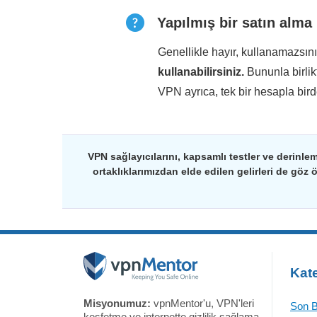
Yapılmış bir satın alma
Genellikle hayır, kullanamazsın
kullanabilirsiniz.
Bununla birli
VPN ayrıca, tek bir hesapla bir
VPN sağlayıcılarını, kapsamlı testler ve derinlem
ortaklıklarımızdan elde edilen gelirleri de göz 
Kate
Misyonumuz:
vpnMentor'u, VPN'leri
Son B
keşfetme ve internette gizlilik sağlama