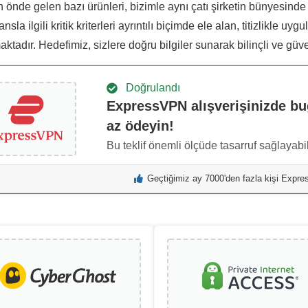
 önde gelen bazı ürünleri, bizimle aynı çatı şirketin bünyesinde
nsla ilgili kritik kriterleri ayrıntılı biçimde ele alan, titizlikle 
tadır. Hedefimiz, sizlere doğru bilgiler sunarak bilinçli ve güv
Doğrulandı
ExpressVPN alışverişinizde b
az ödeyin!
Bu teklif önemli ölçüde tasarruf sağlayabil
Geçtiğimiz ay 7000'den fazla kişi Expr