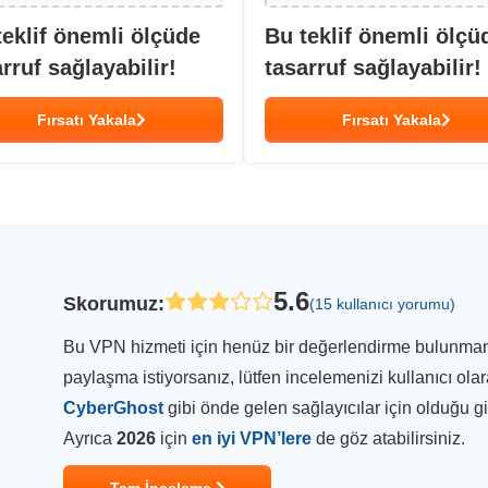
teklif önemli ölçüde
Bu teklif önemli ölçü
rruf sağlayabilir!
tasarruf sağlayabilir!
Fırsatı Yakala
Fırsatı Yakala
5.6
Skorumuz
:
(15 kullanıcı yorumu)
Bu VPN hizmeti için henüz bir değerlendirme bulunmamakt
paylaşma istiyorsanız, lütfen incelemenizi kullanıcı ola
CyberGhost
gibi önde gelen sağlayıcılar için olduğu 
Ayrıca
2026
için
en iyi VPN’lere
de göz atabilirsiniz.