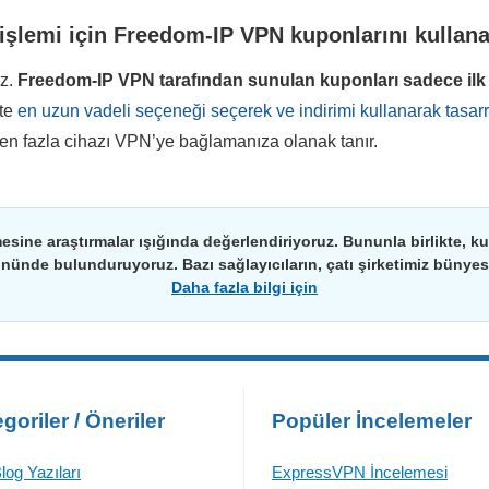
 işlemi için Freedom-IP VPN kuponlarını kullan
ız.
Freedom-IP VPN
tarafından sunulan kuponları sadece ilk
kte
en uzun vadeli seçeneği seçerek ve indirimi kullanarak tasarru
den fazla cihazı VPN’ye bağlamanıza olanak tanır.
esine araştırmalar ışığında değerlendiriyoruz. Bununla birlikte, kulla
önünde bulunduruyoruz. Bazı sağlayıcıların, çatı şirketimiz bünyesin
Daha fazla bilgi için
goriler / Öneriler
Popüler İncelemeler
log Yazıları
ExpressVPN İncelemesi