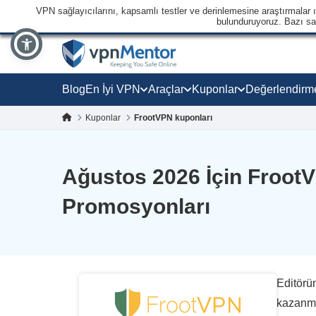
VPN sağlayıcılarını, kapsamlı testler ve derinlemesine araştırmalar ışı
bulunduruyoruz. Bazı sağl
Blog
En İyi VPN
Araçlar
Kuponlar
Değerlendirm
Kuponlar
FrootVPN kuponları
Ağustos 2026 İçin Froot
Promosyonları
Editörün
kazanma