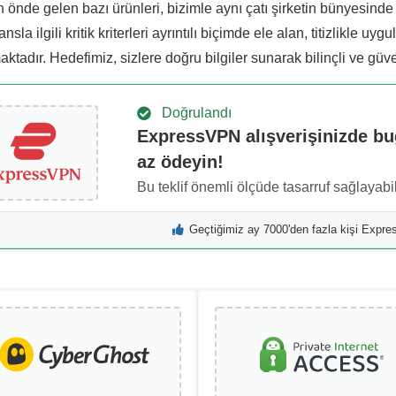
 önde gelen bazı ürünleri, bizimle aynı çatı şirketin bünyesinde
nsla ilgili kritik kriterleri ayrıntılı biçimde ele alan, titizlikle 
tadır. Hedefimiz, sizlere doğru bilgiler sunarak bilinçli ve güv
Doğrulandı
ExpressVPN alışverişinizde b
az ödeyin!
Bu teklif önemli ölçüde tasarruf sağlayabil
Geçtiğimiz ay 7000'den fazla kişi Expr