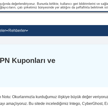
ğında değerlendiriyoruz. Bununla birlikte, kullanıcı geri bildirimlerini ve sağla
ayıcıların, çatı şirketimiz bünyesinde yer aldığını da şeffaflıkla belirtmek ist
eler
Rehberler
VPN Kuponları ve
 Notu: Okurlarımızla kurduğumuz ilişkiye büyük değer veriyoruz ve
yı amaçlıyoruz. Bu sitede incelediğimiz Intego, CyberGhost, E