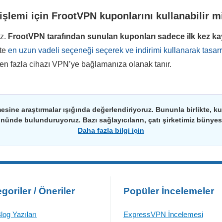
 işlemi için FrootVPN kuponlarını kullanabilir 
ız.
FrootVPN
tarafından sunulan kuponları sadece ilk kez k
kte
en uzun vadeli seçeneği seçerek ve indirimi kullanarak tasarru
den fazla cihazı VPN’ye bağlamanıza olanak tanır.
esine araştırmalar ışığında değerlendiriyoruz. Bununla birlikte, kulla
önünde bulunduruyoruz. Bazı sağlayıcıların, çatı şirketimiz bünyesin
Daha fazla bilgi için
goriler / Öneriler
Popüler İncelemeler
log Yazıları
ExpressVPN İncelemesi