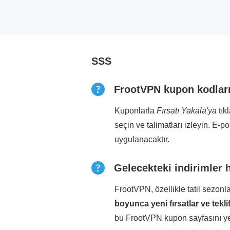
SSS
FrootVPN kupon kodların
Kuponlarla
Fırsatı Yakala'ya
tık
seçin ve talimatları izleyin. E-p
uygulanacaktır.
Gelecekteki indirimler h
FrootVPN, özellikle tatil sezon
boyunca yeni fırsatlar ve tekli
bu FrootVPN kupon sayfasını yer