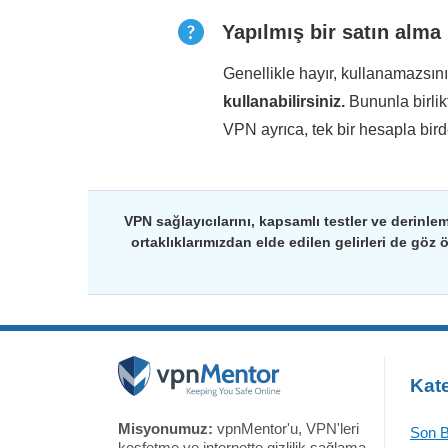
Yapılmış bir satın alma
Genellikle hayır, kullanamazsın
kullanabilirsiniz.
Bununla birli
VPN ayrıca, tek bir hesapla bir
VPN sağlayıcılarını, kapsamlı testler ve derinlem
ortaklıklarımızdan elde edilen gelirleri de göz 
Kate
Misyonumuz:
vpnMentor'u, VPN'leri
Son B
keşfetme ve internette gizlilik sağlama