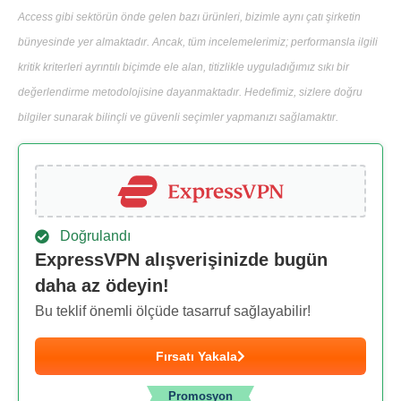
Access gibi sektörün önde gelen bazı ürünleri, bizimle aynı çatı şirketin
bünyesinde yer almaktadır. Ancak, tüm incelemelerimiz; performansla ilgili
kritik kriterleri ayrıntılı biçimde ele alan, titizlikle uyguladığımız sıkı bir
değerlendirme metodolojisine dayanmaktadır. Hedefimiz, sizlere doğru
bilgiler sunarak bilinçli ve güvenli seçimler yapmanızı sağlamaktır.
Doğrulandı
ExpressVPN alışverişinizde bugün
daha az ödeyin!
Bu teklif önemli ölçüde tasarruf sağlayabilir!
Fırsatı Yakala
Promosyon