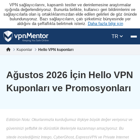
VPN sağlayıcılarını, kapsamlı testler ve derinlemesine araştırmalar
ışığında değerlendiriyoruz. Bununla birlikte, kullanıcı geri bildirimlerini ve
sağlayıcılarla olan iş ortaklıklarımızdan elde edilen gelirleri de göz önünde
bulunduruyoruz. Bazı sağlayıcıların, çatı şirketimiz bünyesinde yer
aldığını da şeffaflıkla belirtmek isteriz.
Daha fazla bilgi için
TR
Kuponlar
Hello VPN kuponları
Ağustos 2026 İçin Hello VPN
Kuponları ve Promosyonları
Editörün Notu: Okurlarımızla kurduğumuz ilişkiye büyük değer veriyoruz ve
güveninizi şeffaflık ile dürüstlük ilkeleriyle kazanmayı amaçlıyoruz. Bu
sitede incelediğimiz Intego, CyberGhost, ExpressVPN ve Private Internet