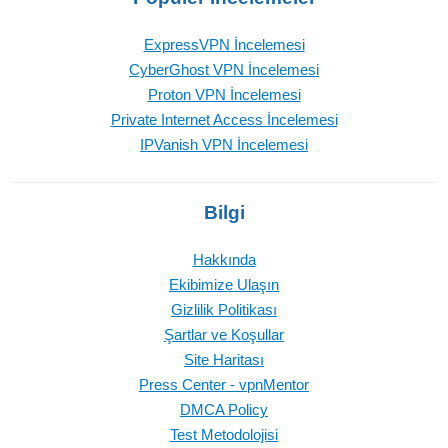
ExpressVPN İncelemesi
CyberGhost VPN İncelemesi
Proton VPN İncelemesi
Private Internet Access İncelemesi
IPVanish VPN İncelemesi
Bilgi
Hakkında
Ekibimize Ulaşın
Gizlilik Politikası
Şartlar ve Koşullar
Site Haritası
Press Center - vpnMentor
DMCA Policy
Test Metodolojisi