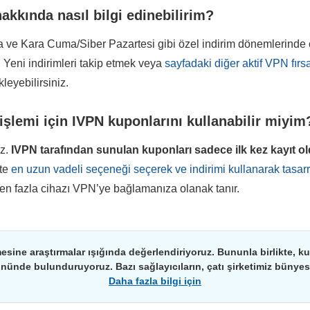
akkında nasıl bilgi edinebilirim?
nda ve Kara Cuma/Siber Pazartesi gibi özel indirim dönemlerind
. Yeni indirimleri takip etmek veya
sayfadaki diğer aktif VPN fırs
kleyebilirsiniz.
 işlemi için IVPN kuponlarını kullanabilir miyim
ız.
IVPN
tarafından sunulan kuponları sadece ilk kez kayıt 
kte
en uzun vadeli seçeneği seçerek ve indirimi kullanarak tasarru
den fazla cihazı VPN’ye bağlamanıza olanak tanır.
esine araştırmalar ışığında değerlendiriyoruz. Bununla birlikte, kulla
önünde bulunduruyoruz. Bazı sağlayıcıların, çatı şirketimiz bünyesin
Daha fazla bilgi için