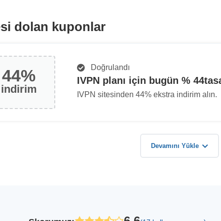
si dolan kuponlar
Doğrulandı
44%
IVPN planı için bugün % 44tasa
i̇ndirim
IVPN sitesinden 44% ekstra indirim alın.
Devamını Yükle
6.6