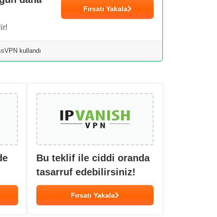
Fırsatı Yakala
ir!
essVPN kullandı
de
Bu teklif ile ciddi oranda
tasarruf edebilirsiniz!
Fırsatı Yakala