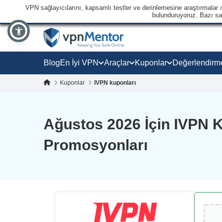
VPN sağlayıcılarını, kapsamlı testler ve derinlemesine araştırmalar ışı
bulunduruyoruz. Bazı sağl
Blog
En İyi VPN
Araçlar
Kuponlar
Değerlendirm
Kuponlar
IVPN kuponları
Ağustos 2026 İçin IVPN K
Promosyonları