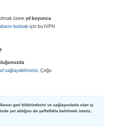
e olmak üzere
yıl boyunca
atlarını bulmak
için bu IVPN
?
olduğunuzda
f sağlayabilirsiniz
. Çoğu
nıcı geri bildirimlerini ve sağlayıcılarla olan iş
de yer aldığını da şeffaflıkla belirtmek isteriz.