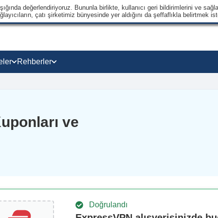
ğında değerlendiriyoruz. Bununla birlikte, kullanıcı geri bildirimlerini ve sağla
ayıcıların, çatı şirketimiz bünyesinde yer aldığını da şeffaflıkla belirtmek ist
eler
Rehberler
uponları ve
Doğrulandı
ExpressVPN alışverişinizde b