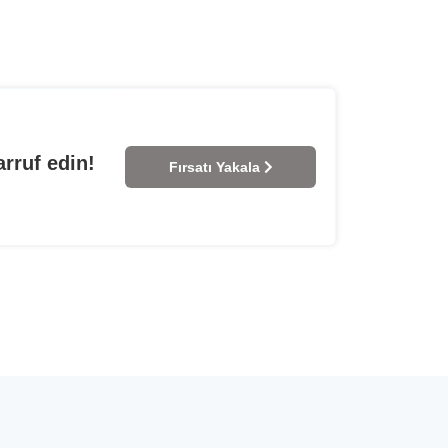
rruf edin!
Fırsatı Yakala