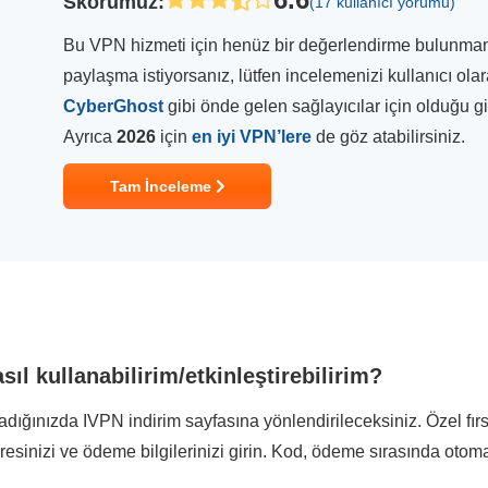
Skorumuz
:
(17 kullanıcı yorumu)
Bu VPN hizmeti için henüz bir değerlendirme bulunmamakt
paylaşma istiyorsanız, lütfen incelemenizi kullanıcı ola
CyberGhost
gibi önde gelen sağlayıcılar için olduğu 
Ayrıca
2026
için
en iyi VPN’lere
de göz atabilirsiniz.
Tam İnceleme
ıl kullanabilirim/etkinleştirebilirim?
ladığınızda IVPN indirim sayfasına yönlendirileceksiniz. Özel fı
dresinizi ve ödeme bilgilerinizi girin. Kod, ödeme sırasında otom