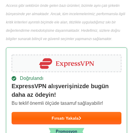
Access gibi sektörün önde gelen bazı ürünleri, bizimle aynı çatı şirketin
bünyesinde yer almaktadır. Ancak, tüm incelemelerimiz; performansla ilgili
kritik kriterleri ayrıntılı biçimde ele alan, titizlikle uyguladığımız sıkı bir
değerlendirme metodolojisine dayanmaktadır. Hedefimiz, sizlere doğru
bilgiler sunarak bilinçli ve güvenli seçimler yapmanızı sağlamaktır.
Doğrulandı
ExpressVPN alışverişinizde bugün
daha az ödeyin!
Bu teklif önemli ölçüde tasarruf sağlayabilir!
Fırsatı Yakala
Promosyon