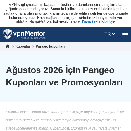
VPN sağlayıcılarını, kapsamlı testler ve derinlemesine araştırmalar
ışığında değerlendiriyoruz. Bununla birlikte, kullanıcı geri bildirimlerini ve
sağlayıcılarla olan iş ortaklıklarımızdan elde edilen gelirleri de göz önünde
bulunduruyoruz. Bazı sağlayıcıların, çatı şirketimiz bünyesinde yer
aldığını da şeffaflıkla belirtmek isteriz.
Daha fazla bilgi için
TR
Kuponlar
Pangeo kuponları
Ağustos 2026 İçin Pangeo
Kuponları ve Promosyonları
Editörün Notu: Okurlarımızla kurduğumuz ilişkiye büyük değer veriyoruz ve
güveninizi şeffaflık ile dürüstlük ilkeleriyle kazanmayı amaçlıyoruz. Bu
sitede incelediğimiz Intego, CyberGhost, ExpressVPN ve Private Internet