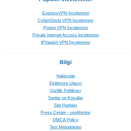
ExpressVPN İncelemesi
CyberGhost VPN İncelemesi
Proton VPN İncelemesi
Private Internet Access İncelemesi
IPVanish VPN İncelemesi
Bilgi
Hakkında
Ekibimize Ulaşın
Gizlilik Politikası
Şartlar ve Koşullar
Site Haritası
Press Center - vpnMentor
DMCA Policy
Test Metodolojisi