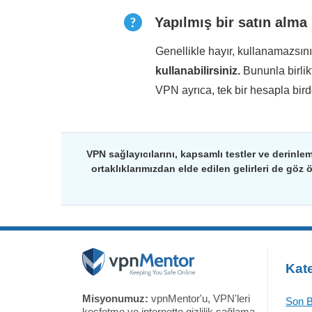
Yapılmış bir satın alma
Genellikle hayır, kullanamazsın
kullanabilirsiniz.
Bununla birli
VPN ayrıca, tek bir hesapla bir
VPN sağlayıcılarını, kapsamlı testler ve derinlem
ortaklıklarımızdan elde edilen gelirleri de göz 
Kate
Misyonumuz:
vpnMentor'u, VPN'leri
Son B
keşfetme ve internette gizlilik sağlama