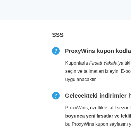
SSS
ProxyWins kupon kodları
Kuponlarla
Fırsatı Yakala'ya
tık
seçin ve talimatları izleyin. E-p
uygulanacaktır.
Gelecekteki indirimler h
ProxyWins, özellikle tatil sezo
boyunca yeni fırsatlar ve tekli
bu ProxyWins kupon sayfasını ye