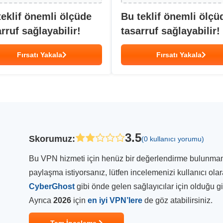
teklif önemli ölçüde
Bu teklif önemli ölçü
rruf sağlayabilir!
tasarruf sağlayabilir!
Fırsatı Yakala
Fırsatı Yakala
3.5
Skorumuz
:
(0 kullanıcı yorumu)
Bu VPN hizmeti için henüz bir değerlendirme bulunmamakt
paylaşma istiyorsanız, lütfen incelemenizi kullanıcı ola
CyberGhost
gibi önde gelen sağlayıcılar için olduğu 
Ayrıca
2026
için
en iyi VPN’lere
de göz atabilirsiniz.