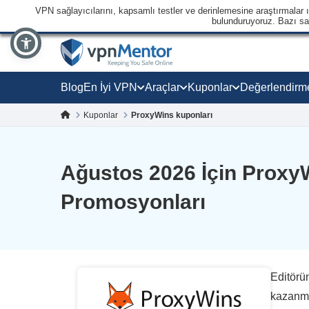
VPN sağlayıcılarını, kapsamlı testler ve derinlemesine araştırmalar ışı
bulunduruyoruz. Bazı sağl
Blog
En İyi VPN
Araçlar
Kuponlar
Değerlendirm
Kuponlar
ProxyWins kuponları
Ağustos 2026 İçin Proxy
Promosyonları
Editörün
kazanma