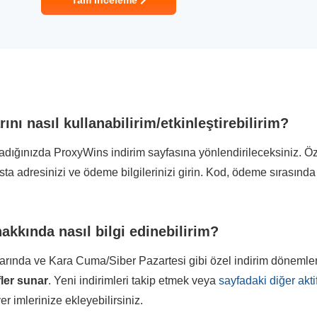
Tam İnceleme
nı nasıl kullanabilirim/etkinleştirebilirim?
ladığınızda ProxyWins indirim sayfasına yönlendirileceksiniz. Ö
osta adresinizi ve ödeme bilgilerinizi girin. Kod, ödeme sırasınd
akkında nasıl bilgi edinebilirim?
nlarında ve Kara Cuma/Siber Pazartesi gibi özel indirim döneml
fler sunar
. Yeni indirimleri takip etmek veya
sayfadaki diğer akti
r imlerinize ekleyebilirsiniz.