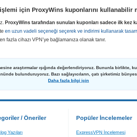
 işlemi için ProxyWins kuponlarını kullanabilir
ız.
ProxyWins
tarafından sunulan kuponları sadece ilk kez 
kte
en uzun vadeli seçeneği seçerek ve indirimi kullanarak tasarru
den fazla cihazı VPN’ye bağlamanıza olanak tanır.
esine araştırmalar ışığında değerlendiriyoruz. Bununla birlikte, kulla
önünde bulunduruyoruz. Bazı sağlayıcıların, çatı şirketimiz bünyesin
Daha fazla bilgi için
goriler / Öneriler
Popüler İncelemeler
log Yazıları
ExpressVPN İncelemesi