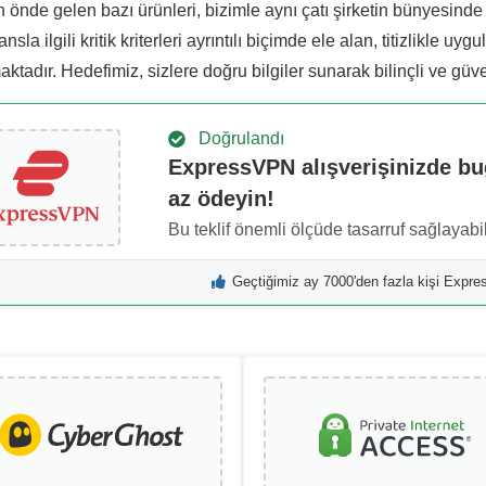
 önde gelen bazı ürünleri, bizimle aynı çatı şirketin bünyesinde
nsla ilgili kritik kriterleri ayrıntılı biçimde ele alan, titizlikle 
tadır. Hedefimiz, sizlere doğru bilgiler sunarak bilinçli ve güv
Doğrulandı
ExpressVPN alışverişinizde b
az ödeyin!
Bu teklif önemli ölçüde tasarruf sağlayabil
Geçtiğimiz ay 7000'den fazla kişi Expr