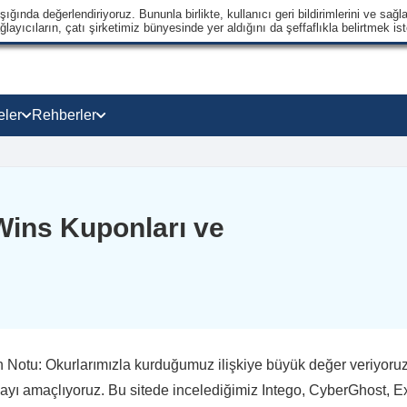
ğında değerlendiriyoruz. Bununla birlikte, kullanıcı geri bildirimlerini ve sağla
ayıcıların, çatı şirketimiz bünyesinde yer aldığını da şeffaflıkla belirtmek ist
eler
Rehberler
Wins Kuponları ve
 Notu: Okurlarımızla kurduğumuz ilişkiye büyük değer veriyoruz ve
yı amaçlıyoruz. Bu sitede incelediğimiz Intego, CyberGhost, E