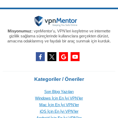
Misyonumuz:
vpnMentor'u, VPN'leri keşfetme ve internette
gizlilik sağlama süreçlerinde kullanıclara gerçekten dürüst,
amacına odaklanmış ve faydalı bir araç sunmak için kurduk.
Kategoriler / Öneriler
Son Blog Yazıları
Windows İçin En İyi VPN'ler
Mac İçin En İyi VPN'ler
iOS İçin En İyi VPN'ler
Android İçin En İyi VPN'ler