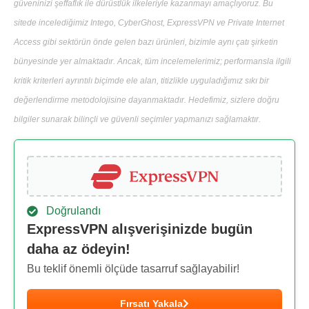
güveninizi şeffaflık ile dürüstlük ilkeleriyle kazanmayı amaçlıyoruz. Bu
sitede incelediğimiz Intego, CyberGhost, ExpressVPN ve Private Internet
Access gibi sektörün önde gelen bazı ürünleri, bizimle aynı çatı şirketin
bünyesinde yer almaktadır. Ancak, tüm incelemelerimiz; performansla ilgili
kritik kriterleri ayrıntılı biçimde ele alan, titizlikle uyguladığımız sıkı bir
değerlendirme metodolojisine dayanmaktadır. Hedefimiz, sizlere doğru
bilgiler sunarak bilinçli ve güvenli seçimler yapmanızı sağlamaktır.
Doğrulandı
ExpressVPN alışverişinizde bugün
daha az ödeyin!
Bu teklif önemli ölçüde tasarruf sağlayabilir!
Fırsatı Yakala