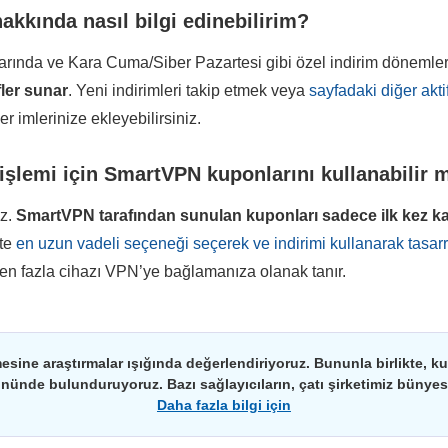
akkında nasıl bilgi edinebilirim?
nlarında ve Kara Cuma/Siber Pazartesi gibi özel indirim döneml
fler sunar
. Yeni indirimleri takip etmek veya
sayfadaki diğer akti
 imlerinize ekleyebilirsiniz.
 işlemi için SmartVPN kuponlarını kullanabilir 
ız.
SmartVPN
tarafından sunulan kuponları sadece ilk kez k
kte
en uzun vadeli seçeneği seçerek ve indirimi kullanarak tasarru
den fazla cihazı VPN’ye bağlamanıza olanak tanır.
esine araştırmalar ışığında değerlendiriyoruz. Bununla birlikte, kulla
önünde bulunduruyoruz. Bazı sağlayıcıların, çatı şirketimiz bünyesin
Daha fazla bilgi için