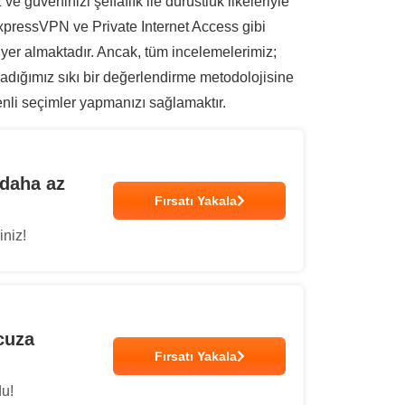
 güveninizi şeffaflık ile dürüstlük ilkeleriyle
xpressVPN ve Private Internet Access gibi
 yer almaktadır. Ancak, tüm incelemelerimiz;
uyguladığımız sıkı bir değerlendirme metodolojisine
enli seçimler yapmanızı sağlamaktır.
 daha az
Fırsatı Yakala
iniz!
cuza
Fırsatı Yakala
du!