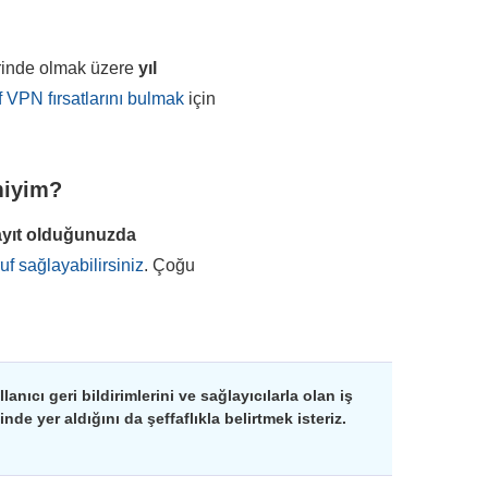
erinde olmak üzere
yıl
f VPN fırsatlarını bulmak
için
miyim?
ayıt olduğunuzda
f sağlayabilirsiniz
. Çoğu
nıcı geri bildirimlerini ve sağlayıcılarla olan iş
de yer aldığını da şeffaflıkla belirtmek isteriz.