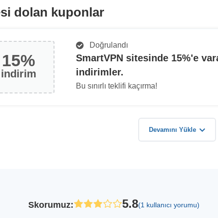
si dolan kuponlar
Doğrulandı
15%
SmartVPN sitesinde 15%'e var
indirimler.
i̇ndirim
Bu sınırlı teklifi kaçırma!
Devamını Yükle
5.8
Skorumuz
:
(1 kullanıcı yorumu)