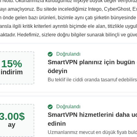
 Notu: Okurlarımızla kurduğumuz ilişkiye büyük değer veriyoruz ve
yı amaçlıyoruz. Bu sitede incelediğimiz Intego, CyberGhost, E
 önde gelen bazı ürünleri, bizimle aynı çatı şirketin bünyesinde
nsla ilgili kritik kriterleri ayrıntılı biçimde ele alan, titizlikle 
tadır. Hedefimiz, sizlere doğru bilgiler sunarak bilinçli ve güv
Doğrulandı
15
%
SmartVPN planınız için bugün
ödeyin
i̇ndirim
Bu teklif ile ciddi oranda tasarruf edebilirs
Doğrulandı
3.00
$
SmartVPN hizmetlerini daha u
edinin
ay
Uzmanlarımız mevcut en düşük fiyatı bul