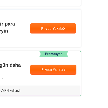
ir para
Fırsatı Yakala
eyin
Promosyon
ugün daha
Fırsatı Yakala
ir!
essVPN kullandı