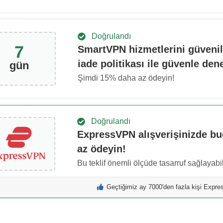
Doğrulandı
7
SmartVPN hizmetlerini güvenil
iade politikası ile güvenle den
gün
Şimdi
15
% daha az ödeyin!
Doğrulandı
ExpressVPN alışverişinizde b
az ödeyin!
Bu teklif önemli ölçüde tasarruf sağlayabil
Geçtiğimiz ay 7000'den fazla kişi Expr