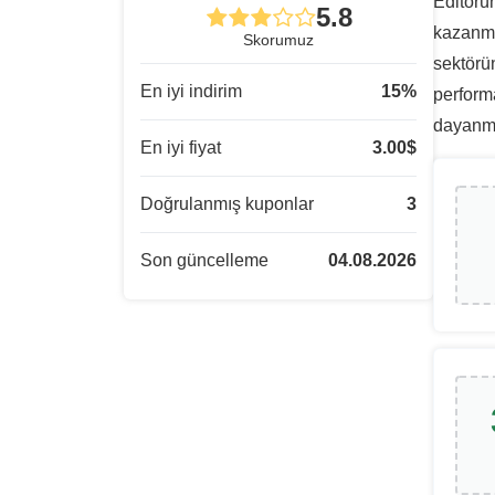
Editörün
5.8
kazanma
Skorumuz
sektörün
En iyi indirim
15
%
performa
dayanmak
En iyi fiyat
3.00
$
Doğrulanmış kuponlar
3
Son güncelleme
04.08.2026