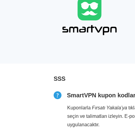
SSS
SmartVPN kupon kodların
Kuponlarla
Fırsatı Yakala'ya
tık
seçin ve talimatları izleyin. E-p
uygulanacaktır.