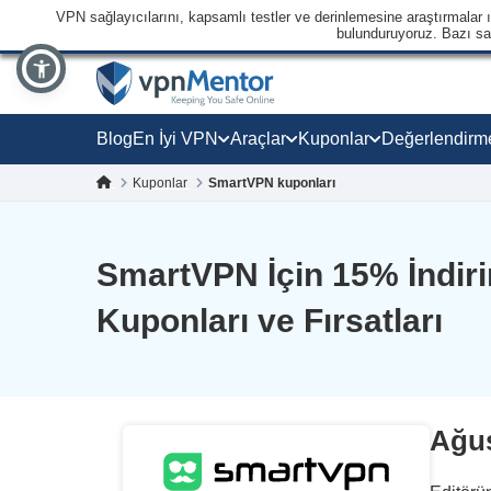
VPN sağlayıcılarını, kapsamlı testler ve derinlemesine araştırmalar ışı
bulunduruyoruz. Bazı sağl
Blog
En İyi VPN
Araçlar
Kuponlar
Değerlendirm
Kuponlar
SmartVPN kuponları
SmartVPN İçin
15
% İndir
Kuponları ve Fırsatları
Ağus