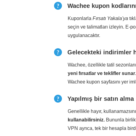
Wachee kupon kodlarını 
Kuponlarla
Fırsatı Yakala'ya
tık
seçin ve talimatları izleyin. E-p
uygulanacaktır.
Gelecekteki indirimler h
Wachee, özellikle tatil sezonla
yeni fırsatlar ve teklifler sunar
Wachee kupon sayfasını yer imle
Yapılmış bir satın alma
Genellikle hayır, kullanamazsın
kullanabilirsiniz.
Bununla birli
VPN ayrıca, tek bir hesapla bir