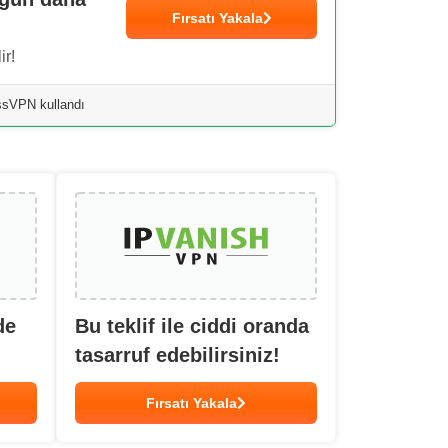
Fırsatı Yakala
ir!
essVPN kullandı
de
Bu teklif ile ciddi oranda
tasarruf edebilirsiniz!
Fırsatı Yakala