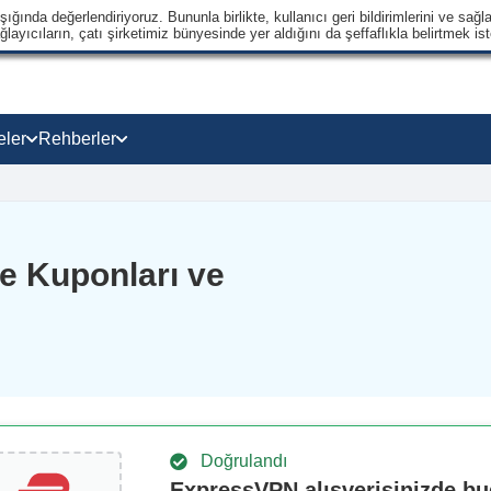
ğında değerlendiriyoruz. Bununla birlikte, kullanıcı geri bildirimlerini ve sağla
ayıcıların, çatı şirketimiz bünyesinde yer aldığını da şeffaflıkla belirtmek ist
eler
Rehberler
e Kuponları ve
Doğrulandı
ExpressVPN alışverişinizde b