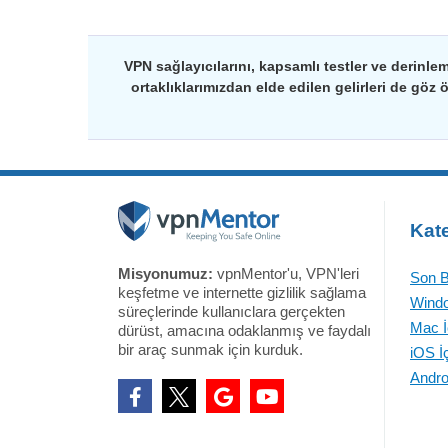
VPN sağlayıcılarını, kapsamlı testler ve derinlem
ortaklıklarımızdan elde edilen gelirleri de göz 
Kate
Misyonumuz:
vpnMentor'u, VPN'leri
Son B
keşfetme ve internette gizlilik sağlama
Windo
süreçlerinde kullanıclara gerçekten
Mac İ
dürüst, amacına odaklanmış ve faydalı
bir araç sunmak için kurduk.
iOS İ
Andro