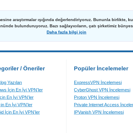
esine araştırmalar ışığında değerlendiriyoruz. Bununla birlikte, kulla
önünde bulunduruyoruz. Bazı sağlayıcıların, çatı şirketimiz bünyesin
Daha fazla bilgi için
goriler / Öneriler
Popüler İncelemeler
log Yazıları
ExpressVPN İncelemesi
ws İçin En İyi VPN'ler
CyberGhost VPN İncelemesi
çin En İyi VPN'ler
Proton VPN İncelemesi
çin En İyi VPN'ler
Private Internet Access İncel
id İçin En İyi VPN'ler
IPVanish VPN İncelemesi