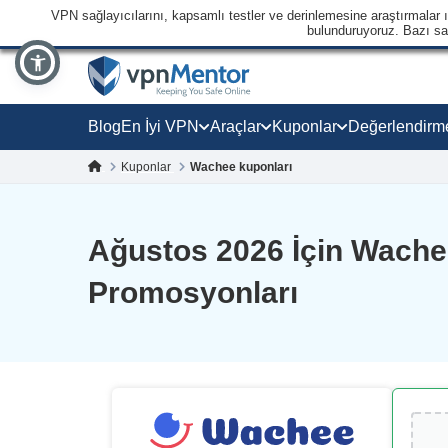
VPN sağlayıcılarını, kapsamlı testler ve derinlemesine araştırmalar ışı
bulunduruyoruz. Bazı sağl
Blog
En İyi VPN
Araçlar
Kuponlar
Değerlendirm
Kuponlar
Wachee kuponları
Ağustos 2026 İçin Wache
Promosyonları