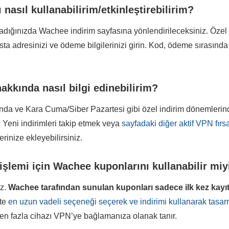
nasıl kullanabilirim/etkinleştirebilirim?
ladığınızda Wachee indirim sayfasına yönlendirileceksiniz. Özel
osta adresinizi ve ödeme bilgilerinizi girin. Kod, ödeme sırasınd
akkında nasıl bilgi edinebilirim?
rında ve Kara Cuma/Siber Pazartesi gibi özel indirim dönemler
. Yeni indirimleri takip etmek veya
sayfadaki diğer aktif VPN fırs
rinize ekleyebilirsiniz.
 işlemi için Wachee kuponlarını kullanabilir mi
ız.
Wachee
tarafından sunulan kuponları sadece ilk kez kay
kte
en uzun vadeli seçeneği seçerek ve indirimi kullanarak tasarru
den fazla cihazı VPN’ye bağlamanıza olanak tanır.