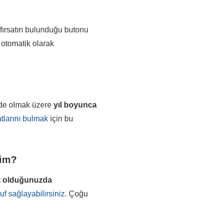
 fırsatın bulunduğu butonu
a otomatik olarak
inde olmak üzere
yıl boyunca
atlarını bulmak
için bu
yim?
ıt olduğunuzda
f sağlayabilirsiniz
. Çoğu