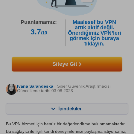
Puanlamamız:
Maalesef bu VPN
artık aktif değil.
3.7
Önerdiğimiz VPN’leri
/10
görmek için buraya
tıklayın.
Siteye Git
Ivana Sarandeska
Siber Güvenlik Araştırmacısı
Güncelleme tarihi 03.08.2023
İçindekiler
İçerik:
Skorumuz:
Bu VPN hizmeti için henüz bir değerlendirme bulunmamaktadır.
Önemli Özellikler
6.8
Bu sağlayıcı ile ilgili kendi deneyimlerinizi paylaşma istiyorsanız,