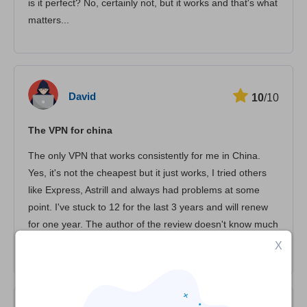
is it perfect? No, certainly not, but it works and that's what
matters...
David
10
/10
The VPN for china
The only VPN that works consistently for me in China.
Yes, it's not the cheapest but it just works, I tried others
like Express, Astrill and always had problems at some
point. I've stuck to 12 for the last 3 years and will renew
for one year. The author of the review doesn't know much
about the VPN experience in China...
X