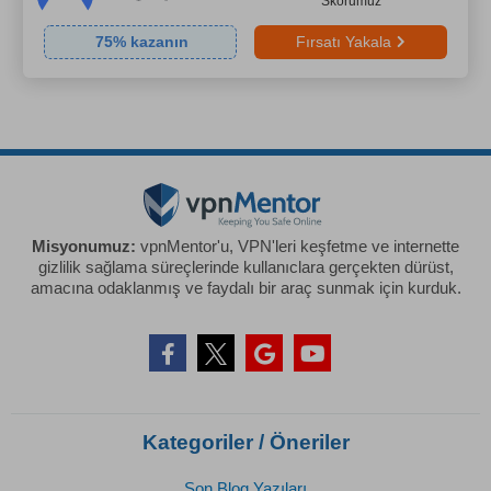
Skorumuz
75
% kazanın
Fırsatı Yakala
Misyonumuz:
vpnMentor'u, VPN'leri keşfetme ve internette
gizlilik sağlama süreçlerinde kullanıclara gerçekten dürüst,
amacına odaklanmış ve faydalı bir araç sunmak için kurduk.
Kategoriler / Öneriler
Son Blog Yazıları