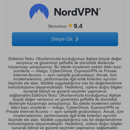
9.4
Skorumuz
:
Siteye Git
Editörün Notu: Okurlarımızla kurduğumuz ilişkiye büyük değer
veriyoruz ve güveninizi şeffaflık ile dürüstlük ilkeleriyle
kazanmayı amaçlıyoruz. Bu sitede incelenen sektör lideri bazı
ürünlerle — Intego, CyberGhost, ExpressVPN ve Private
Internet Access — aynı sahiplik grubundayız. Ancak, tüm
incelemelerimiz; performansla ilgili kritik kriterleri ayrıntılı
biçimde ele alan, titizlikle uyguladığımız sıkı bir değerlendirme
metodolojisine dayanmaktadır. Hedefimiz, sizlere doğru bilgiler
sunarak bilinçli ve güvenli seçimler yapmanızı
sağlamaktır.Editörün Notu: Okurlarımızla kurduğumuz ilişkiye
büyük değer veriyoruz ve güveninizi şeffaflık ile dürüstlük
ilkeleriyle kazanmayı amaçlıyoruz. Bu sitede incelenen sektör
lideri bazı ürünlerle — Intego, CyberGhost, ExpressVPN ve
Private Internet Access — aynı sahiplik grubundayız. Ancak, tüm
incelemelerimiz; performansla ilgili kritik kriterleri ayrıntılı
biçimde ele alan, titizlikle uyguladığımız sıkı bir değerlendirme
metodolojisine dayanmaktadır. Hedefimiz, sizlere doğru bilgiler
sunarak bilinçli ve güvenli seçimler yapmanızı sağlamaktır.