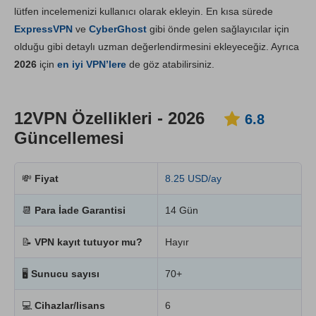
lütfen incelemenizi kullanıcı olarak ekleyin. En kısa sürede
Kurulum ve Uygulamalar
6.8
ExpressVPN
ve
CyberGhost
gibi önde gelen sağlayıcılar için
Fiyatlandırma
6.2
olduğu gibi detaylı uzman değerlendirmesini ekleyeceğiz. Ayrıca
Güvenilirlik & Destek
7.4
2026
için
en iyi VPN’lere
de göz atabilirsiniz.
12VPN Özellikleri - 2026
6.8
Güncellemesi
💸
Fiyat
8.25 USD/ay
📆
Para İade Garantisi
14 Gün
📝
VPN kayıt tutuyor mu?
Hayır
🖥
Sunucu sayısı
70+
💻
Cihazlar/lisans
6