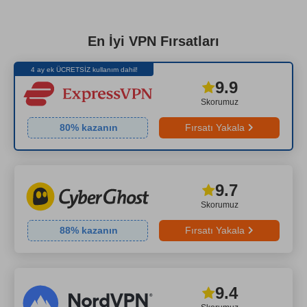
En İyi VPN Fırsatları
4 ay ek ÜCRETSİZ kullanım dahil!
9.9
Skorumuz
80
% kazanın
Fırsatı Yakala
9.7
Skorumuz
88
% kazanın
Fırsatı Yakala
9.4