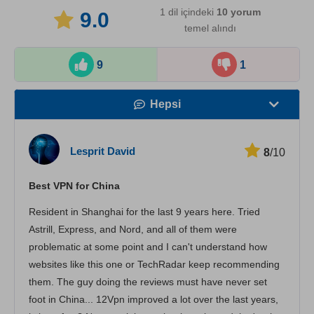
1 dil içindeki
10
yorum
9.0
temel alındı
9
1
Hepsi
Hız
Lesprit David
8
/10
Yayın Desteği
Best VPN for China
Güvenlik
Resident in Shanghai for the last 9 years here. Tried
Müşteri hizmetleri
Astrill, Express, and Nord, and all of them were
problematic at some point and I can't understand how
websites like this one or TechRadar keep recommending
them. The guy doing the reviews must have never set
foot in China... 12Vpn improved a lot over the last years,