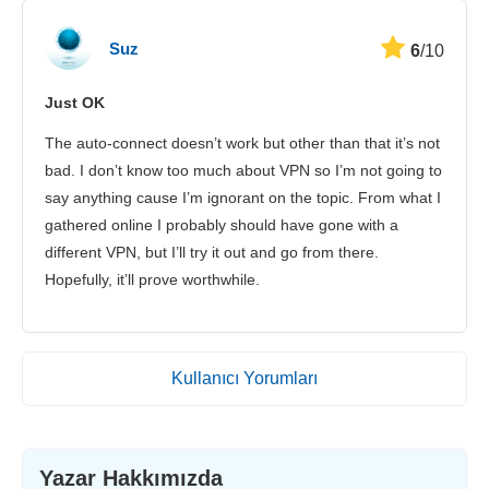
Suz
6
/10
Just OK
The auto-connect doesn’t work but other than that it’s not
bad. I don’t know too much about VPN so I’m not going to
say anything cause I’m ignorant on the topic. From what I
gathered online I probably should have gone with a
different VPN, but I’ll try it out and go from there.
Hopefully, it’ll prove worthwhile.
Kullanıcı Yorumları
Yazar Hakkımızda