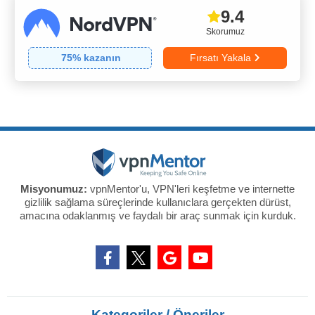
9.4
Skorumuz
75
% kazanın
Fırsatı Yakala
Misyonumuz:
vpnMentor'u, VPN'leri keşfetme ve internette
gizlilik sağlama süreçlerinde kullanıclara gerçekten dürüst,
amacına odaklanmış ve faydalı bir araç sunmak için kurduk.
Kategoriler / Öneriler