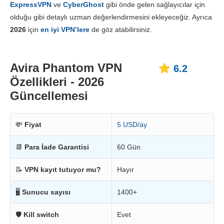
ExpressVPN
ve
CyberGhost
gibi önde gelen sağlayıcılar için
Fiyatlandırma
6.6
olduğu gibi detaylı uzman değerlendirmesini ekleyeceğiz. Ayrıca
Güvenilirlik & Destek
4.0
2026
için
en iyi VPN’lere
de göz atabilirsiniz.
Avira Phantom VPN
6.2
Özellikleri - 2026
Güncellemesi
💸
Fiyat
5 USD/ay
📆
Para İade Garantisi
60 Gün
📝
VPN kayıt tutuyor mu?
Hayır
🖥
Sunucu sayısı
1400+
🛡
Kill switch
Evet