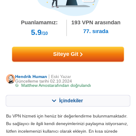
Puanlamamız:
193
VPN arasından
5.9
77.
sırada
/10
Siteye Git
Hendrik Human
Eski Yazar
Güncelleme tarihi 02.10.2024
Matthew Amos
tarafından doğrulandı
İçindekiler
İçerik:
Skorumuz:
Bu VPN hizmeti için henüz bir değerlendirme bulunmamaktadır.
Önemli Özellikler
6.2
Bu sağlayıcı ile ilgili kendi deneyimlerinizi paylaşma istiyorsanız,
lütfen incelemenizi kullanıcı olarak ekleyin. En kısa sürede
Kurulum ve Uygulamalar
6.6