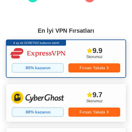
En İyi VPN Fırsatları
4 ay ek ÜCRETSİZ kullanım dahil!
9.9
Skorumuz
80
% kazanın
Fırsatı Yakala
9.7
Skorumuz
88
% kazanın
Fırsatı Yakala