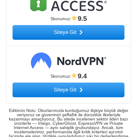
9.5
Skorumuz
:
Siteye Git
9.4
Skorumuz
:
Siteye Git
Editörün Notu: Okurlarımızla kurduğumuz ilişkiye büyük değer
veriyoruz ve güveninizi şeffaflık ile dürüstlük ilkeleriyle
kazanmayı amaçlıyoruz. Bu sitede incelenen sektör lideri bazı
ürünlerle — Intego, CyberGhost, ExpressVPN ve Private
Internet Access — aynı sahiplik grubundayız. Ancak, tüm
incelemelerimiz; performansla ilgili kritik kriterleri ayrıntılı
biçimde ele alan, titizlikle uyguladığımız sıkı bir değerlendirme