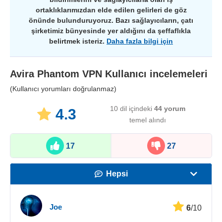
ortaklıklarımızdan elde edilen gelirleri de göz
önünde bulunduruyoruz. Bazı sağlayıcıların, çatı
şirketimiz bünyesinde yer aldığını da şeffaflıkla
belirtmek isteriz.
Daha fazla bilgi için
Avira Phantom VPN
Kullanıcı incelemeleri
(Kullanıcı yorumları doğrulanmaz)
10 dil içindeki
44
yorum
4.3
temel alındı
17
27
Hepsi
Hız
Joe
6
/10
Yayın Desteği