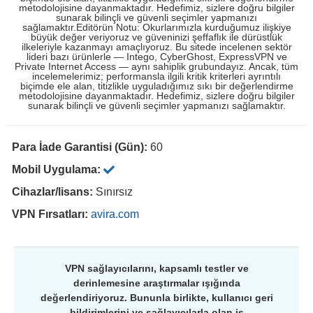
metodolojisine dayanmaktadır. Hedefimiz, sizlere doğru bilgiler
sunarak bilinçli ve güvenli seçimler yapmanızı
sağlamaktır.Editörün Notu: Okurlarımızla kurduğumuz ilişkiye
büyük değer veriyoruz ve güveninizi şeffaflık ile dürüstlük
ilkeleriyle kazanmayı amaçlıyoruz. Bu sitede incelenen sektör
lideri bazı ürünlerle — Intego, CyberGhost, ExpressVPN ve
Private Internet Access — aynı sahiplik grubundayız. Ancak, tüm
incelemelerimiz; performansla ilgili kritik kriterleri ayrıntılı
biçimde ele alan, titizlikle uyguladığımız sıkı bir değerlendirme
metodolojisine dayanmaktadır. Hedefimiz, sizlere doğru bilgiler
sunarak bilinçli ve güvenli seçimler yapmanızı sağlamaktır.
Para İade Garantisi (Gün):
60
Mobil Uygulama:
Cihazlar/lisans:
Sınırsız
VPN Fırsatları:
avira.com
VPN sağlayıcılarını, kapsamlı testler ve
derinlemesine araştırmalar ışığında
değerlendiriyoruz. Bununla birlikte, kullanıcı geri
bildirimlerini ve sağlayıcılarla olan iş