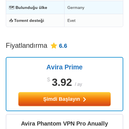
🗺
Bulunduğu ülke
Germany
📥
Torrent desteği
Evet
Fiyatlandırma
6.6
Avira Prime
$
3.92
/
ay
Şimdi Başlayın
Avira Phantom VPN Pro Anually