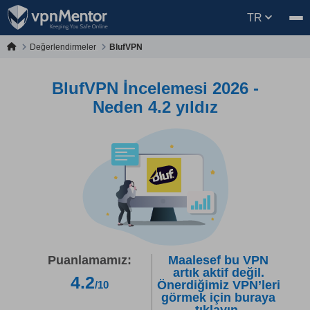
TR
Değerlendirmeler
BlufVPN
BlufVPN İncelemesi 2026 -
Neden 4.2 yıldız
Puanlamamız:
Maalesef bu VPN
artık aktif değil.
4.2
Önerdiğimiz VPN’leri
/10
görmek için buraya