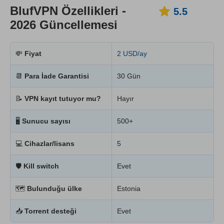
BlufVPN Özellikleri -
5.5
2026 Güncellemesi
💸
Fiyat
2 USD/ay
📆
Para İade Garantisi
30 Gün
📝
VPN kayıt tutuyor mu?
Hayır
🖥
Sunucu sayısı
500+
💻
Cihazlar/lisans
5
🛡
Kill switch
Evet
🗺
Bulunduğu ülke
Estonia
📥
Torrent desteği
Evet