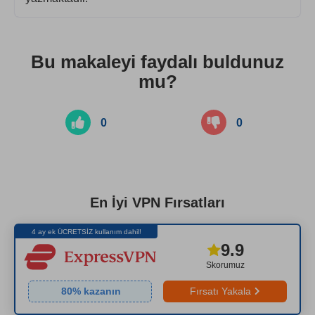
Bu makaleyi faydalı buldunuz
mu?
0
0
En İyi VPN Fırsatları
4 ay ek ÜCRETSİZ kullanım dahil!
9.9
Skorumuz
80
% kazanın
Fırsatı Yakala