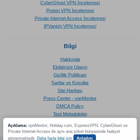
CyberGhost VPN İncelemesi
Proton VPN İncelemesi
Private Internet Access İncelemesi
IPVanish VPN İncelemesi
Bilgi
Hakkında
Ekibimize Ulaşın
Gizlilik Politikası
Şartlar ve Koşullar
Site Haritası
Press Center - vpnMentor
DMCA Policy
Test Metodolojisi
Açıklama:
vpnMentor; Holiday.com, ExpressVPN, CyberGhost ve
Private Internet Access ile aynı ana şirket bünyesinde faaliyet
göstermektedir.
Daha fazla bilgi için
Anladım