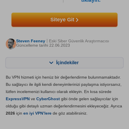
tıklayın.
Siteye Git
Steven Feeney
Eski Siber Güvenlik Araştırmacısı
Güncelleme tarihi 22.06.2023
İçindekiler
İçerik:
Skorumuz:
Bu VPN hizmeti için henüz bir değerlendirme bulunmamaktadır.
Önemli Özellikler
5.5
Bu sağlayıcı ile ilgili kendi deneyimlerinizi paylaşma istiyorsanız,
lütfen incelemenizi kullanıcı olarak ekleyin. En kısa sürede
Kurulum ve Uygulamalar
5.3
ExpressVPN
ve
CyberGhost
gibi önde gelen sağlayıcılar için
Fiyatlandırma
1.3
olduğu gibi detaylı uzman değerlendirmesini ekleyeceğiz. Ayrıca
Güvenilirlik & Destek
3.3
2026
için
en iyi VPN’lere
de göz atabilirsiniz.