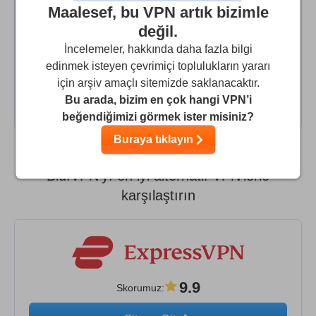
into it. I do not have experience using the app on other
Maalesef, bu VPN artık bizimle
platforms than Android and PC. I asked about web
değil.
browser extension and got to their Beta tester group on
İncelemeler, hakkında daha fazla bilgi
that. So far it seems to work really well, and as far as I
edinmek isteyen çevrimiçi toplulukların yararı
know, the browser extension is going live to all customers
için arşiv amaçlı sitemizde saklanacaktır.
soon.
Bu arada, bizim en çok hangi VPN’i
beğendiğimizi görmek ister misiniz?
Buraya tıklayın
BlufVPN'yı en iyi alternatif VPN'lerle
karşılaştırın
9.9
Skorumuz
: