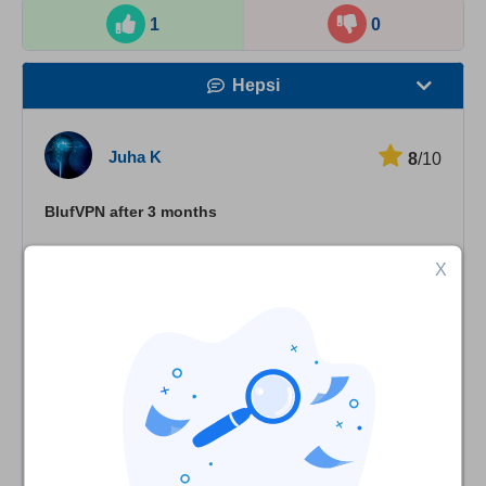
1
0
Hepsi
Hız
Juha K
8
/10
Yayın Desteği
BlufVPN after 3 months
Güvenlik
I have been using BlufVPN now for a couple of months. I
X
Müşteri hizmetleri
initially bought the subscription on Android but moved to
PC using the same credentials. I think for the price I paid
for a yearly subscription, it's been working as expected. I
have mainly used it to access HBO and Netflix shows,
and unlike on this review, Netflix has actually worked for
me. So far only major complaint is server speed in some
regions. I have given direct feedback to BlufVPN
customer support about this, and they promised to look