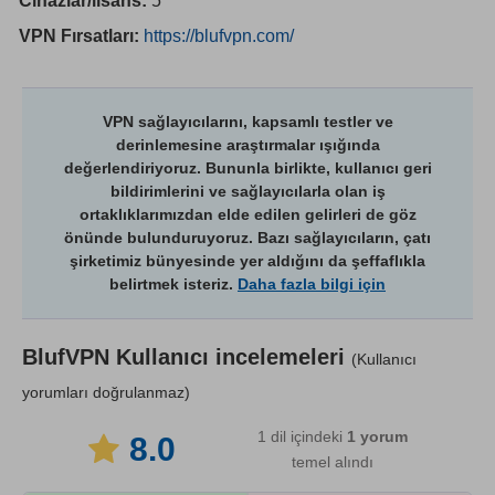
Cihazlar/lisans:
5
VPN Fırsatları:
https://blufvpn.com/
VPN sağlayıcılarını, kapsamlı testler ve
derinlemesine araştırmalar ışığında
değerlendiriyoruz. Bununla birlikte, kullanıcı geri
bildirimlerini ve sağlayıcılarla olan iş
ortaklıklarımızdan elde edilen gelirleri de göz
önünde bulunduruyoruz. Bazı sağlayıcıların, çatı
şirketimiz bünyesinde yer aldığını da şeffaflıkla
belirtmek isteriz.
Daha fazla bilgi için
BlufVPN
Kullanıcı incelemeleri
(Kullanıcı
yorumları doğrulanmaz)
1 dil içindeki
1
yorum
8.0
temel alındı