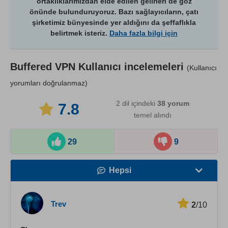
ortaklıklarımızdan elde edilen gelirleri de göz
önünde bulunduruyoruz. Bazı sağlayıcıların, çatı
şirketimiz bünyesinde yer aldığını da şeffaflıkla
belirtmek isteriz.
Daha fazla bilgi için
Buffered VPN
Kullanıcı incelemeleri
(Kullanıcı
yorumları doğrulanmaz)
2 dil içindeki
38
yorum
7.8
temel alındı
29
9
Hepsi
Hız
Trev
2
/10
Yayın Desteği