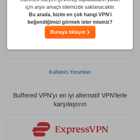
I considered a number of VPN's before going with
için arşiv amaçlı sitemizde saklanacaktır.
Buffered which I find excellent.
Bu arada, bizim en çok hangi VPN’i
No issues in any aspect, On the rare occasions that I
beğendiğimizi görmek ister misiniz?
required assistance (in the initial set up stage), the Help
Buraya tıklayın
Desk was outstanding. Would highly recommend Buffered
to anyone considering using a VPN
Kullanıcı Yorumları
Buffered VPN'yı en iyi alternatif VPN'lerle
karşılaştırın