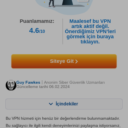
Puanlamamız:
Maalesef bu VPN
artık aktif değil.
4.6
Önerdiğimiz VPN’leri
/10
görmek için buraya
tıklayın.
Siteye Git
Guy Fawkes
Anonim Siber Güvenlik Uzmanları
Güncelleme tarihi 06.02.2024
İçindekiler
İçerik:
Skorumuz:
Bu VPN hizmeti için henüz bir değerlendirme bulunmamaktadır.
Önemli Özellikler
8.6
Bu sağlayıcı ile ilgili kendi deneyimlerinizi paylaşma istiyorsanız,