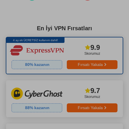
En İyi VPN Fırsatları
4 ay ek ÜCRETSİZ kullanım dahil!
9.9
Skorumuz
80
% kazanın
Fırsatı Yakala
9.7
Skorumuz
88
% kazanın
Fırsatı Yakala