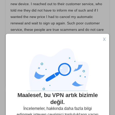
new device. I reached out to their customer service, who
told me they did not have to inform me of such and if I
wanted the new price I had to cancel my automatic
renewal and wait to sign up again. Such poor customer
service, these people are true scammers and do not care
about their customers. I will be switching vpn and finding
X
another service. I would not give these people any of your
money. Aside from their awful customer service, the vpn
blocking did not work many times and when I checked my
own IP address it still showed up as my own and the
connection was extremely slow. So many better services
out there!
Maalesef, bu VPN artık bizimle
değil.
Don Bartlem
10
/10
İncelemeler, hakkında daha fazla bilgi
edinmek isteyen çevrimiçi toplulukların yararı