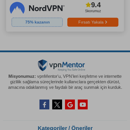
9.4
Skorumuz
75
% kazanın
Fırsatı Yakala
Misyonumuz:
vpnMentor'u, VPN'leri keşfetme ve internette
gizlilik sağlama süreçlerinde kullanıclara gerçekten dürüst,
amacına odaklanmış ve faydalı bir araç sunmak için kurduk.
Kategoriler / Öneriler