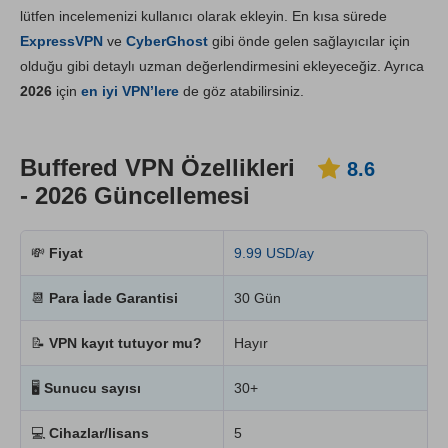
lütfen incelemenizi kullanıcı olarak ekleyin. En kısa sürede
Kurulum ve Uygulamalar
8.8
ExpressVPN
ve
CyberGhost
gibi önde gelen sağlayıcılar için
Fiyatlandırma
6.3
olduğu gibi detaylı uzman değerlendirmesini ekleyeceğiz. Ayrıca
Güvenilirlik & Destek
8.6
2026
için
en iyi VPN’lere
de göz atabilirsiniz.
Buffered VPN Özellikleri
8.6
- 2026 Güncellemesi
💸
Fiyat
9.99 USD/ay
📆
Para İade Garantisi
30 Gün
📝
VPN kayıt tutuyor mu?
Hayır
🖥
Sunucu sayısı
30+
💻
Cihazlar/lisans
5