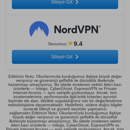
Siteye Git
9.4
Skorumuz
:
Siteye Git
Editörün Notu: Okurlarımızla kurduğumuz ilişkiye büyük değer
veriyoruz ve güveninizi şeffaflık ile dürüstlük ilkeleriyle
kazanmayı amaçlıyoruz. Bu sitede incelenen sektör lideri bazı
ürünlerle — Intego, CyberGhost, ExpressVPN ve Private
Internet Access — aynı sahiplik grubundayız. Ancak, tüm
incelemelerimiz; performansla ilgili kritik kriterleri ayrıntılı
biçimde ele alan, titizlikle uyguladığımız sıkı bir değerlendirme
metodolojisine dayanmaktadır. Hedefimiz, sizlere doğru bilgiler
sunarak bilinçli ve güvenli seçimler yapmanızı
sağlamaktır.Editörün Notu: Okurlarımızla kurduğumuz ilişkiye
büyük değer veriyoruz ve güveninizi şeffaflık ile dürüstlük
ilkeleriyle kazanmayı amaçlıyoruz. Bu sitede incelenen sektör
lideri bazı ürünlerle — Intego, CyberGhost, ExpressVPN ve
Private Internet Access — aynı sahiplik grubundayız. Ancak, tüm