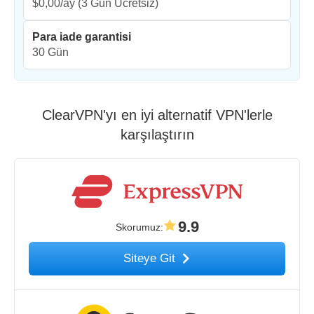
$0,00/ay
(3 Gün Ücretsiz)
Para iade garantisi
30 Gün
ClearVPN'yı en iyi alternatif VPN'lerle
karşılaştırın
9.9
Skorumuz
:
Siteye Git