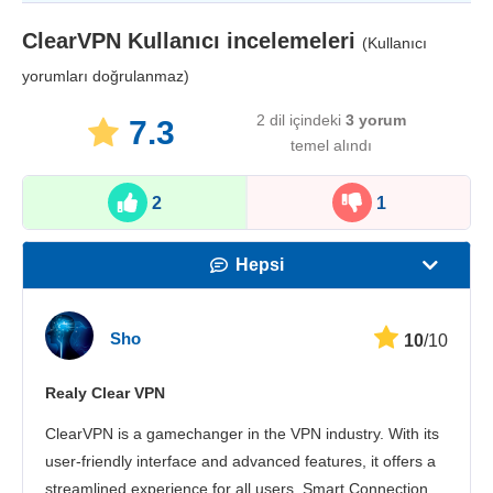
ClearVPN
Kullanıcı incelemeleri
(Kullanıcı
yorumları doğrulanmaz)
2 dil içindeki
3
yorum
7.3
temel alındı
2
1
Hepsi
Hız
Sho
10
/10
Yayın Desteği
Realy Clear VPN
Güvenlik
ClearVPN is a gamechanger in the VPN industry. With its
Müşteri hizmetleri
user-friendly interface and advanced features, it offers a
streamlined experience for all users. Smart Connection