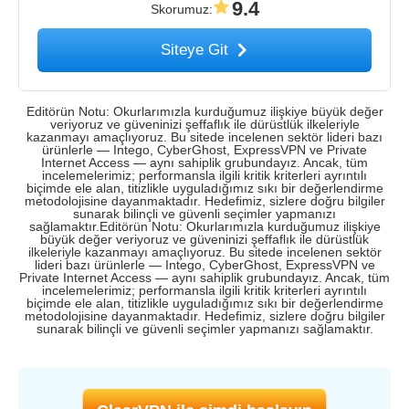
9.4
Skorumuz
:
Siteye Git
Editörün Notu: Okurlarımızla kurduğumuz ilişkiye büyük değer
veriyoruz ve güveninizi şeffaflık ile dürüstlük ilkeleriyle
kazanmayı amaçlıyoruz. Bu sitede incelenen sektör lideri bazı
ürünlerle — Intego, CyberGhost, ExpressVPN ve Private
Internet Access — aynı sahiplik grubundayız. Ancak, tüm
incelemelerimiz; performansla ilgili kritik kriterleri ayrıntılı
biçimde ele alan, titizlikle uyguladığımız sıkı bir değerlendirme
metodolojisine dayanmaktadır. Hedefimiz, sizlere doğru bilgiler
sunarak bilinçli ve güvenli seçimler yapmanızı
sağlamaktır.Editörün Notu: Okurlarımızla kurduğumuz ilişkiye
büyük değer veriyoruz ve güveninizi şeffaflık ile dürüstlük
ilkeleriyle kazanmayı amaçlıyoruz. Bu sitede incelenen sektör
lideri bazı ürünlerle — Intego, CyberGhost, ExpressVPN ve
Private Internet Access — aynı sahiplik grubundayız. Ancak, tüm
incelemelerimiz; performansla ilgili kritik kriterleri ayrıntılı
biçimde ele alan, titizlikle uyguladığımız sıkı bir değerlendirme
metodolojisine dayanmaktadır. Hedefimiz, sizlere doğru bilgiler
sunarak bilinçli ve güvenli seçimler yapmanızı sağlamaktır.