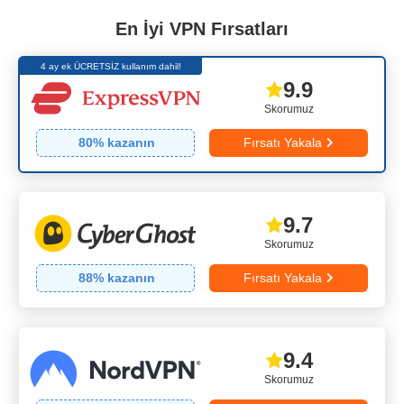
En İyi VPN Fırsatları
4 ay ek ÜCRETSİZ kullanım dahil!
9.9
Skorumuz
80
% kazanın
Fırsatı Yakala
9.7
Skorumuz
88
% kazanın
Fırsatı Yakala
9.4
Skorumuz