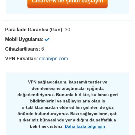
ClearVPN ile şimdi başlayın
Para İade Garantisi (Gün):
30
Mobil Uygulama:
Cihazlar/lisans:
6
VPN Fırsatları:
clearvpn.com
VPN sağlayıcılarını, kapsamlı testler ve
derinlemesine araştırmalar ışığında
değerlendiriyoruz. Bununla birlikte, kullanıcı geri
bildirimlerini ve sağlayıcılarla olan iş
ortaklıklarımızdan elde edilen gelirleri de göz
önünde bulunduruyoruz. Bazı sağlayıcıların, çatı
şirketimiz bünyesinde yer aldığını da şeffaflıkla
belirtmek isteriz.
Daha fazla bilgi için