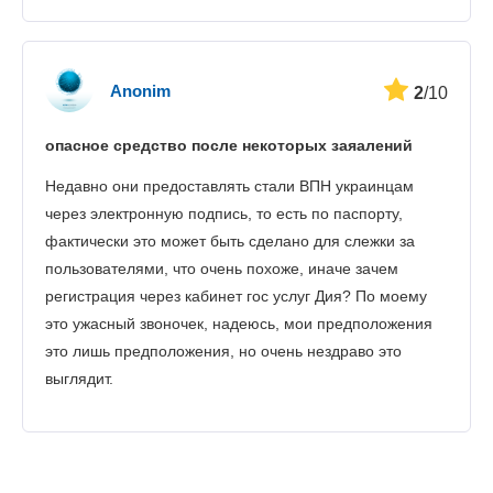
Anonim
2
/10
опасное средство после некоторых заяалений
Недавно они предоставлять стали ВПН украинцам
через электронную подпись, то есть по паспорту,
фактически это может быть сделано для слежки за
пользователями, что очень похоже, иначе зачем
регистрация через кабинет гос услуг Дия? По моему
это ужасный звоночек, надеюсь, мои предположения
это лишь предположения, но очень нездраво это
выглядит.