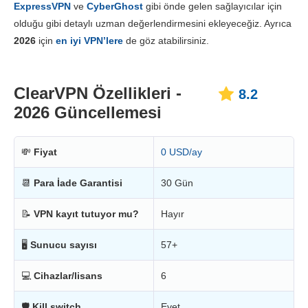
ExpressVPN
ve
CyberGhost
gibi önde gelen sağlayıcılar için
Fiyatlandırma
8.8
olduğu gibi detaylı uzman değerlendirmesini ekleyeceğiz. Ayrıca
Güvenilirlik & Destek
9.4
2026
için
en iyi VPN’lere
de göz atabilirsiniz.
ClearVPN Özellikleri -
8.2
2026 Güncellemesi
💸
Fiyat
0 USD/ay
📆
Para İade Garantisi
30 Gün
📝
VPN kayıt tutuyor mu?
Hayır
🖥
Sunucu sayısı
57+
💻
Cihazlar/lisans
6
🛡
Kill switch
Evet