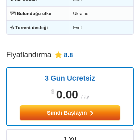
🗺
Bulunduğu ülke
Ukraine
📥
Torrent desteği
Evet
Fiyatlandırma
8.8
3 Gün Ücretsiz
$
0.00
/
ay
Şimdi Başlayın
1 Yıl