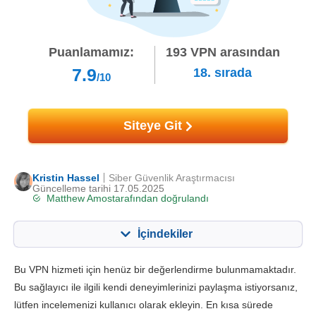
Puanlamamız:
193
VPN arasından
7.9
18.
sırada
/10
Siteye Git
Kristin Hassel
Siber Güvenlik Araştırmacısı
Güncelleme tarihi 17.05.2025
Matthew Amos
tarafından doğrulandı
İçindekiler
İçerik:
Skorumuz:
Bu VPN hizmeti için henüz bir değerlendirme bulunmamaktadır.
Önemli Özellikler
8.2
Bu sağlayıcı ile ilgili kendi deneyimlerinizi paylaşma istiyorsanız,
lütfen incelemenizi kullanıcı olarak ekleyin. En kısa sürede
Kurulum ve Uygulamalar
8.4