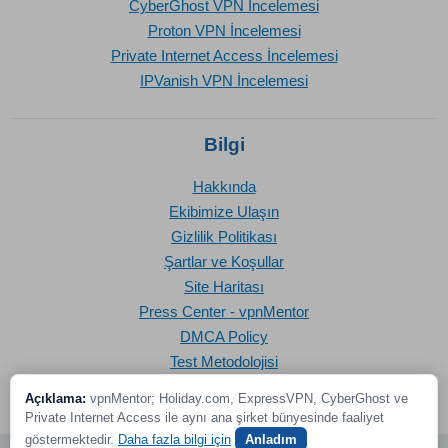
CyberGhost VPN İncelemesi
Proton VPN İncelemesi
Private Internet Access İncelemesi
IPVanish VPN İncelemesi
Bilgi
Hakkında
Ekibimize Ulaşın
Gizlilik Politikası
Şartlar ve Koşullar
Site Haritası
Press Center - vpnMentor
DMCA Policy
Test Metodolojisi
Açıklama:
vpnMentor; Holiday.com, ExpressVPN, CyberGhost ve
Private Internet Access ile aynı ana şirket bünyesinde faaliyet
göstermektedir.
Daha fazla bilgi için
Anladım