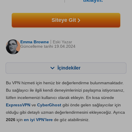
tıklayın.
Siteye Git
Emma Browne
Eski Yazar
Güncelleme tarihi 19.04.2024
İçindekiler
İçerik:
Skorumuz:
Bu VPN hizmeti için henüz bir değerlendirme bulunmamaktadır.
Önemli Özellikler
6.6
Bu sağlayıcı ile ilgili kendi deneyimlerinizi paylaşma istiyorsanız,
lütfen incelemenizi kullanıcı olarak ekleyin. En kısa sürede
Kurulum ve Uygulamalar
6.8
ExpressVPN
ve
CyberGhost
gibi önde gelen sağlayıcılar için
Fiyatlandırma
7.0
olduğu gibi detaylı uzman değerlendirmesini ekleyeceğiz. Ayrıca
Güvenilirlik & Destek
6.8
2026
için
en iyi VPN’lere
de göz atabilirsiniz.