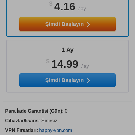
$
4.16
/
ay
Şimdi Başlayın
1 Ay
$
14.99
/
ay
Şimdi Başlayın
Para İade Garantisi (Gün):
0
Cihazlar/lisans:
Sınırsız
VPN Fırsatları:
happy-vpn.com