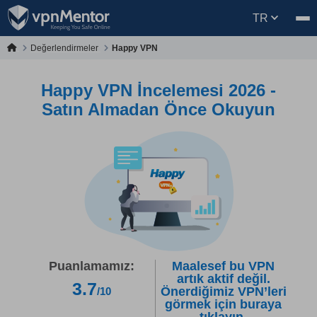
TR
Değerlendirmeler
Happy VPN
Happy VPN İncelemesi 2026 -
Satın Almadan Önce Okuyun
Puanlamamız:
Maalesef bu VPN
artık aktif değil.
3.7
Önerdiğimiz VPN’leri
/10
görmek için buraya