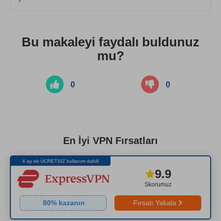
Bu makaleyi faydalı buldunuz
mu?
0
0
En İyi VPN Fırsatları
4 ay ek ÜCRETSİZ kullanım dahil!
9.9
Skorumuz
80
% kazanın
Fırsatı Yakala