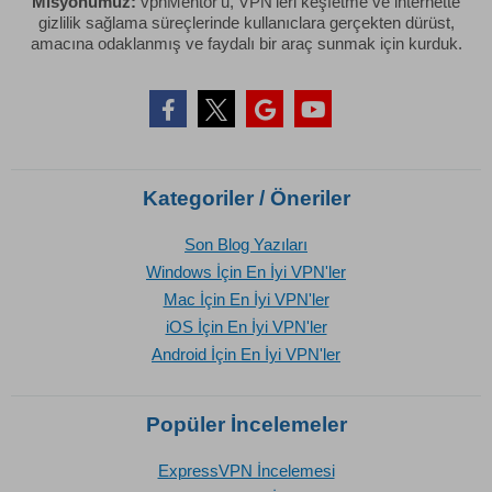
Misyonumuz:
vpnMentor'u, VPN'leri keşfetme ve internette
gizlilik sağlama süreçlerinde kullanıclara gerçekten dürüst,
amacına odaklanmış ve faydalı bir araç sunmak için kurduk.
Kategoriler / Öneriler
Son Blog Yazıları
Windows İçin En İyi VPN'ler
Mac İçin En İyi VPN'ler
iOS İçin En İyi VPN'ler
Android İçin En İyi VPN'ler
Popüler İncelemeler
ExpressVPN İncelemesi