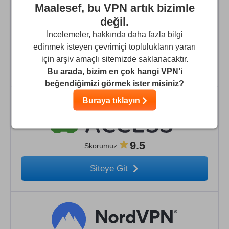
Maalesef, bu VPN artık bizimle
değil.
İncelemeler, hakkında daha fazla bilgi
9.7
Skorumuz
:
edinmek isteyen çevrimiçi toplulukların yararı
için arşiv amaçlı sitemizde saklanacaktır.
Siteye Git
Bu arada, bizim en çok hangi VPN’i
beğendiğimizi görmek ister misiniz?
Buraya tıklayın
9.5
Skorumuz
:
Siteye Git