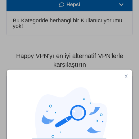
Hepsi
Hız
Bu Kategoride herhangi bir Kullanıcı yorumu
yok!
Yayın Desteği
Güvenlik
Happy VPN'yı en iyi alternatif VPN'lerle
Müşteri hizmetleri
karşılaştırın
X
9.9
Skorumuz
:
Siteye Git