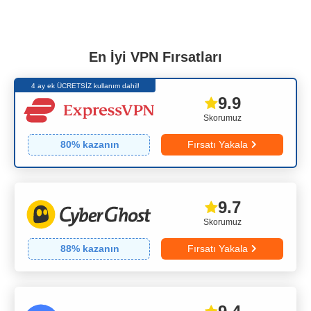
En İyi VPN Fırsatları
4 ay ek ÜCRETSİZ kullanım dahil!
9.9
Skorumuz
80
% kazanın
Fırsatı Yakala
9.7
Skorumuz
88
% kazanın
Fırsatı Yakala