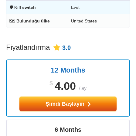
🛡
Kill switch
Evet
🗺
Bulunduğu ülke
United States
Fiyatlandırma
3.0
12 Months
$
4.00
/
ay
Şimdi Başlayın
6 Months