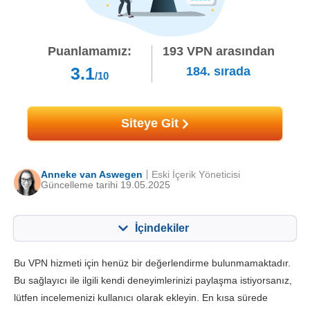
Puanlamamız:
193
VPN arasından
3.1
184.
sırada
/10
Siteye Git
Anneke van Aswegen
Eski İçerik Yöneticisi
Güncelleme tarihi 19.05.2025
İçindekiler
İçerik:
Skorumuz:
Bu VPN hizmeti için henüz bir değerlendirme bulunmamaktadır.
Önemli Özellikler
3.0
Bu sağlayıcı ile ilgili kendi deneyimlerinizi paylaşma istiyorsanız,
lütfen incelemenizi kullanıcı olarak ekleyin. En kısa sürede
Kurulum ve Uygulamalar
5.0