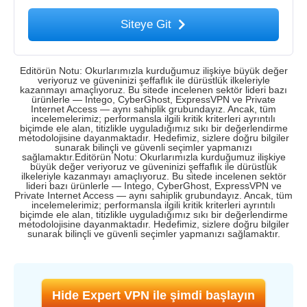
Siteye Git
Editörün Notu: Okurlarımızla kurduğumuz ilişkiye büyük değer
veriyoruz ve güveninizi şeffaflık ile dürüstlük ilkeleriyle
kazanmayı amaçlıyoruz. Bu sitede incelenen sektör lideri bazı
ürünlerle — Intego, CyberGhost, ExpressVPN ve Private
Internet Access — aynı sahiplik grubundayız. Ancak, tüm
incelemelerimiz; performansla ilgili kritik kriterleri ayrıntılı
biçimde ele alan, titizlikle uyguladığımız sıkı bir değerlendirme
metodolojisine dayanmaktadır. Hedefimiz, sizlere doğru bilgiler
sunarak bilinçli ve güvenli seçimler yapmanızı
sağlamaktır.Editörün Notu: Okurlarımızla kurduğumuz ilişkiye
büyük değer veriyoruz ve güveninizi şeffaflık ile dürüstlük
ilkeleriyle kazanmayı amaçlıyoruz. Bu sitede incelenen sektör
lideri bazı ürünlerle — Intego, CyberGhost, ExpressVPN ve
Private Internet Access — aynı sahiplik grubundayız. Ancak, tüm
incelemelerimiz; performansla ilgili kritik kriterleri ayrıntılı
biçimde ele alan, titizlikle uyguladığımız sıkı bir değerlendirme
metodolojisine dayanmaktadır. Hedefimiz, sizlere doğru bilgiler
sunarak bilinçli ve güvenli seçimler yapmanızı sağlamaktır.
Hide Expert VPN ile şimdi başlayın