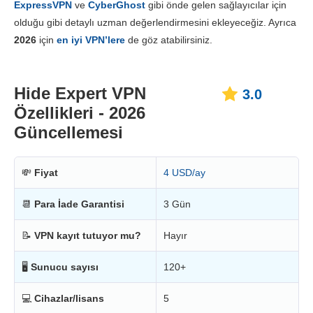
ExpressVPN
ve
CyberGhost
gibi önde gelen sağlayıcılar için
Fiyatlandırma
3.0
olduğu gibi detaylı uzman değerlendirmesini ekleyeceğiz. Ayrıca
Güvenilirlik & Destek
1.0
2026
için
en iyi VPN’lere
de göz atabilirsiniz.
Hide Expert VPN
3.0
Özellikleri - 2026
Güncellemesi
💸
Fiyat
4 USD/ay
📆
Para İade Garantisi
3 Gün
📝
VPN kayıt tutuyor mu?
Hayır
🖥
Sunucu sayısı
120+
💻
Cihazlar/lisans
5