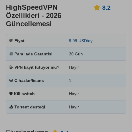
HighSpeedVPN
8.2
Özellikleri - 2026
Güncellemesi
💸
Fiyat
9.99 USD/ay
📆
Para İade Garantisi
30 Gün
📝
VPN kayıt tutuyor mu?
Hayır
💻
Cihazlar/lisans
1
🛡
Kill switch
Hayır
📥
Torrent desteği
Hayır