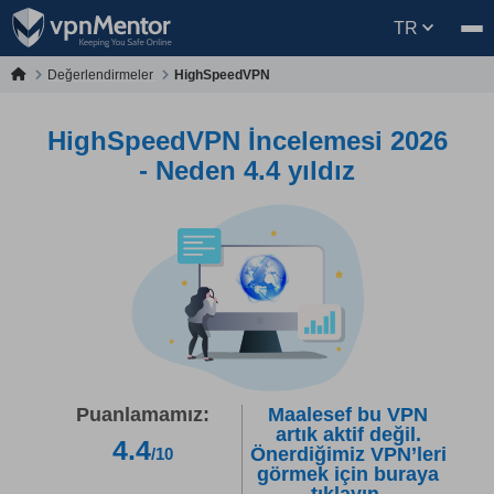
TR
Değerlendirmeler
HighSpeedVPN
HighSpeedVPN İncelemesi 2026
- Neden 4.4 yıldız
Puanlamamız:
Maalesef bu VPN
artık aktif değil.
4.4
Önerdiğimiz VPN’leri
/10
görmek için buraya