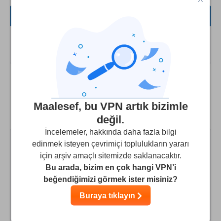
Hepsi
Hız
Bu Kategoride herhangi bir Kullanıcı yorumu
yok!
Yayın Desteği
Güvenlik
HighSpeedVPN'yı en iyi alternatif VPN'lerle
Müşteri hizmetleri
Maalesef, bu VPN artık bizimle
karşılaştırın
değil.
İncelemeler, hakkında daha fazla bilgi
edinmek isteyen çevrimiçi toplulukların yararı
için arşiv amaçlı sitemizde saklanacaktır.
Bu arada, bizim en çok hangi VPN’i
9.9
Skorumuz
:
beğendiğimizi görmek ister misiniz?
Buraya tıklayın
Siteye Git