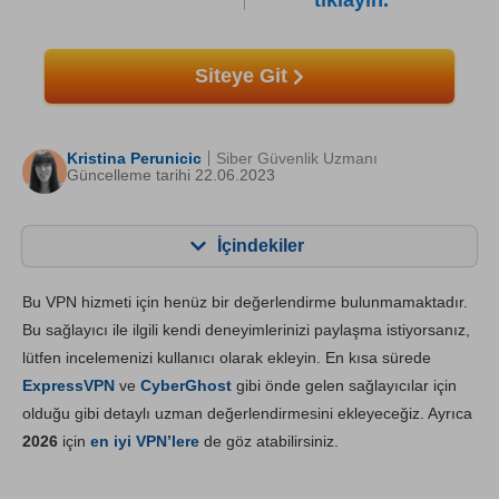
tıklayın.
Siteye Git
Kristina Perunicic
Siber Güvenlik Uzmanı
Güncelleme tarihi 22.06.2023
İçindekiler
İçerik:
Skorumuz:
Bu VPN hizmeti için henüz bir değerlendirme bulunmamaktadır.
Önemli Özellikler
8.2
Bu sağlayıcı ile ilgili kendi deneyimlerinizi paylaşma istiyorsanız,
lütfen incelemenizi kullanıcı olarak ekleyin. En kısa sürede
Kurulum ve Uygulamalar
8.8
ExpressVPN
ve
CyberGhost
gibi önde gelen sağlayıcılar için
Fiyatlandırma
6.4
olduğu gibi detaylı uzman değerlendirmesini ekleyeceğiz. Ayrıca
Güvenilirlik & Destek
8.6
2026
için
en iyi VPN’lere
de göz atabilirsiniz.