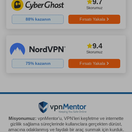
9.7
Skorumuz
88
% kazanın
Fırsatı Yakala
9.4
Skorumuz
75
% kazanın
Fırsatı Yakala
Misyonumuz:
vpnMentor'u, VPN'leri keşfetme ve internette
gizlilik sağlama süreçlerinde kullanıclara gerçekten dürüst,
amacına odaklanmış ve faydalı bir araç sunmak için kurduk.