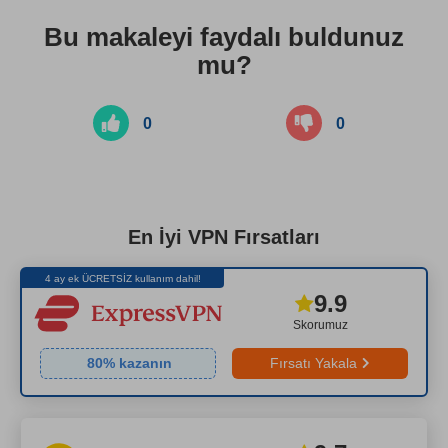
Bu makaleyi faydalı buldunuz
mu?
0
0
En İyi VPN Fırsatları
4 ay ek ÜCRETSİZ kullanım dahil!
9.9
Skorumuz
80
% kazanın
Fırsatı Yakala