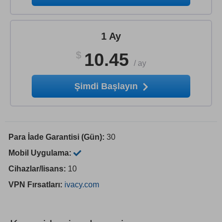
1 Ay
$
10.45
/
ay
Şimdi Başlayın
Para İade Garantisi (Gün):
30
Mobil Uygulama:
Cihazlar/lisans:
10
VPN Fırsatları:
ivacy.com