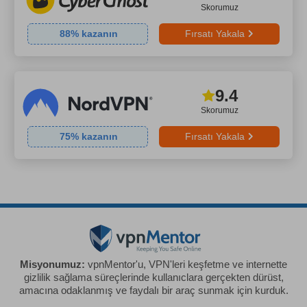
Skorumuz
88
% kazanın
Fırsatı Yakala
9.4
Skorumuz
75
% kazanın
Fırsatı Yakala
Misyonumuz:
vpnMentor'u, VPN'leri keşfetme ve internette
gizlilik sağlama süreçlerinde kullanıclara gerçekten dürüst,
amacına odaklanmış ve faydalı bir araç sunmak için kurduk.