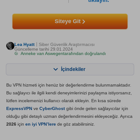
tıklayın.
Siteye Git
Lea Hyatt
Siber Güvenlik Araştırmacısı
Güncelleme tarihi 29.01.2024
Anneke van Aswegen
tarafından doğrulandı
İçindekiler
İçerik:
Skorumuz:
Bu VPN hizmeti için henüz bir değerlendirme bulunmamaktadır.
Önemli Özellikler
7.4
Bu sağlayıcı ile ilgili kendi deneyimlerinizi paylaşma istiyorsanız,
lütfen incelemenizi kullanıcı olarak ekleyin. En kısa sürede
Kurulum ve Uygulamalar
6.8
ExpressVPN
ve
CyberGhost
gibi önde gelen sağlayıcılar için
Fiyatlandırma
7.6
olduğu gibi detaylı uzman değerlendirmesini ekleyeceğiz. Ayrıca
Güvenilirlik & Destek
9.4
2026
için
en iyi VPN’lere
de göz atabilirsiniz.