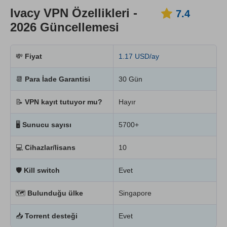
Ivacy VPN Özellikleri -
7.4
2026 Güncellemesi
💸
Fiyat
1.17 USD/ay
📆
Para İade Garantisi
30 Gün
📝
VPN kayıt tutuyor mu?
Hayır
🖥
Sunucu sayısı
5700+
💻
Cihazlar/lisans
10
🛡
Kill switch
Evet
🗺
Bulunduğu ülke
Singapore
📥
Torrent desteği
Evet