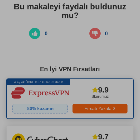
Bu makaleyi faydalı buldunuz
mu?
0
0
En İyi VPN Fırsatları
4 ay ek ÜCRETSİZ kullanım dahil!
9.9
Skorumuz
80
% kazanın
Fırsatı Yakala
9.7