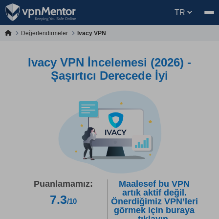
TR
Değerlendirmeler
Ivacy VPN
Ivacy VPN İncelemesi (2026) -
Şaşırtıcı Derecede İyi
Puanlamamız:
Maalesef bu VPN
artık aktif değil.
7.3
Önerdiğimiz VPN’leri
/10
görmek için buraya