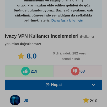
bildirimlerini ve sağlayıcılarla olan iş
ortaklıklarımızdan elde edilen gelirleri de göz
önünde bulunduruyoruz. Bazı sağlayıcıların, çatı
şirketimiz bünyesinde yer aldığını da şeffaflıkla
belirtmek isteriz.
Daha fazla bilgi için
Ivacy VPN
Kullanıcı incelemeleri
(Kullanıcı
yorumları doğrulanmaz)
9 dil içindeki
282
yorum
8.0
temel alındı
219
63
Hepsi
Hız
JB
2
/10
Yayın Desteği