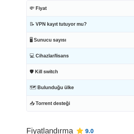
💸
Fiyat
📝
VPN kayıt tutuyor mu?
🖥
Sunucu sayısı
💻
Cihazlar/lisans
🛡
Kill switch
🗺
Bulunduğu ülke
📥
Torrent desteği
Fiyatlandırma
9.0