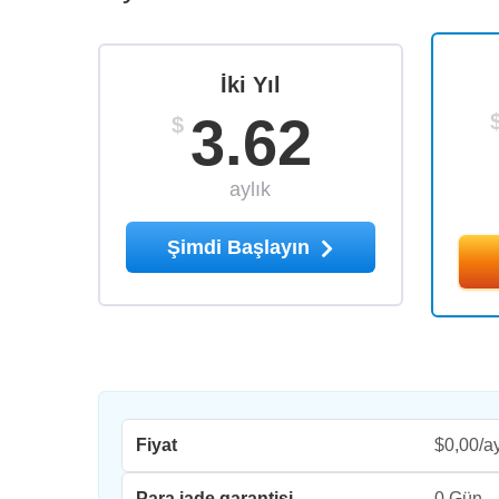
İki Yıl
3.62
$
aylık
Şimdi Başlayın
Fiyat
$0,00/a
Para iade garantisi
0 Gün