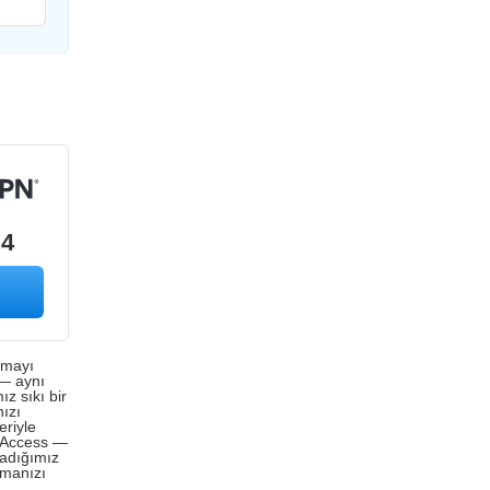
.4
nmayı
 — aynı
ız sıkı bir
nızı
eriyle
t Access —
uladığımız
pmanızı