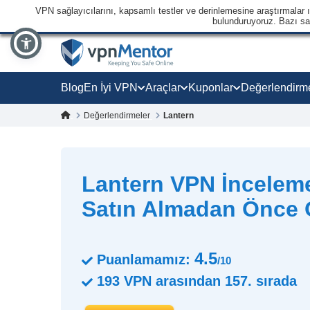
VPN sağlayıcılarını, kapsamlı testler ve derinlemesine araştırmalar ışı
bulunduruyoruz. Bazı sağl
Blog
En İyi VPN
Araçlar
Kuponlar
Değerlendirm
Değerlendirmeler
Lantern
Lantern VPN İnceleme
Satın Almadan Önce
4.5
Puanlamamız:
/10
193
VPN arasından
157.
sırada