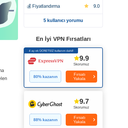
💰
Fiyatlandırma
9.0
5 kullanıcı yorumu
En İyi VPN Fırsatları
4 ay ek ÜCRETSİZ kullanım dahil!
9.9
Skorumuz
ma
Fırsatı
80
% kazanın
elen
Yakala
9.7
Skorumuz
Fırsatı
88
% kazanın
Yakala