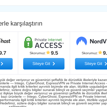
erle karşılaştırın
9.7
9.5
9
Skorumuz
:
Skorumuz
:
Siteye Git
Siteye Git
ük değer veriyoruz ve güveninizi şeffaflık ile dürüstlük ilkeleriyle kaza
ürünlerle — Intego, CyberGhost, ExpressVPN ve Private Internet Access
a ilgili kritik kriterleri ayrıntılı biçimde ele alan, titizlikle uyguladığım
miz, sizlere doğru bilgiler sunarak bilinçli ve güvenli seçimler yapma
lişkiye büyük değer veriyoruz ve güveninizi şeffaflık ile dürüstlük ilkel
ri bazı ürünlerle — Intego, CyberGhost, ExpressVPN ve Private Interne
ormansla ilgili kritik kriterleri ayrıntılı biçimde ele alan, titizlikle uyg
edefimiz, sizlere doğru bilgiler sunarak bilinçli ve güvenli seçimler ya
sağlamaktır.