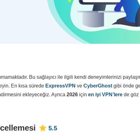
amaktadır. Bu sağlayıcı ile ilgili kendi deneyimlerinizi paylaş
kleyin. En kısa sürede
ExpressVPN
ve
CyberGhost
gibi önde g
endirmesini ekleyeceğiz. Ayrıca
2026
için
en iyi VPN’lere
de göz
ncellemesi
5.5