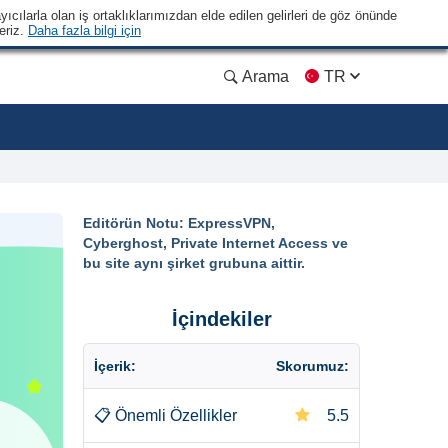
yıcılarla olan iş ortaklıklarımızdan elde edilen gelirleri de göz önünde
eriz.
Daha fazla bilgi için
Arama
TR
Editörün Notu: ExpressVPN,
Cyberghost, Private Internet Access ve
bu site aynı şirket grubuna aittir.
İçindekiler
İçerik:
Skorumuz:
📋
Önemli Özellikler
5.5