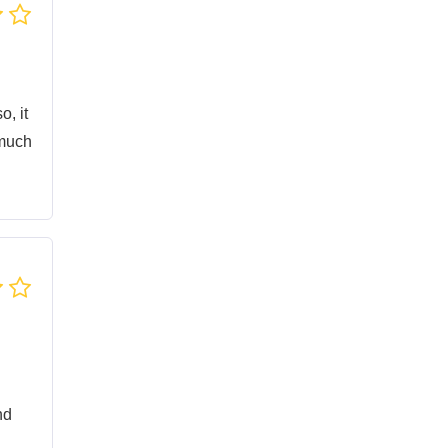
o, it
 much
nd