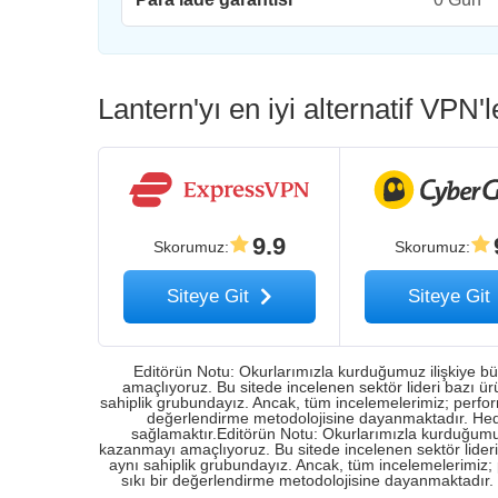
Lantern'yı en iyi alternatif VPN'l
9.9
Skorumuz
:
Skorumuz
:
Siteye Git
Siteye Git
Editörün Notu: Okurlarımızla kurduğumuz ilişkiye büy
amaçlıyoruz. Bu sitede incelenen sektör lideri bazı 
sahiplik grubundayız. Ancak, tüm incelemelerimiz; performansl
değerlendirme metodolojisine dayanmaktadır. Hedefi
sağlamaktır.Editörün Notu: Okurlarımızla kurduğumuz i
kazanmayı amaçlıyoruz. Bu sitede incelenen sektör lide
aynı sahiplik grubundayız. Ancak, tüm incelemelerimiz; perf
sıkı bir değerlendirme metodolojisine dayanmaktadır. H