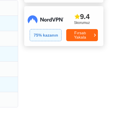
9.4
Skorumuz
Fırsatı
75
% kazanın
Yakala