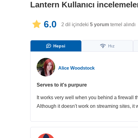
Lantern
Kullanıcı incelemele
6.0
2 dil içindeki
5
yorum
temel alındı
Hepsi
Hız
Alice Woodstock
Serves to it's purpure
It works very well when you behind a firewall t
Although it doesn't work on streaming sites, it