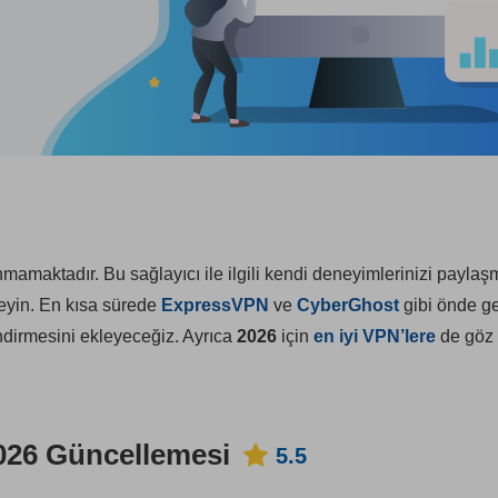
amaktadır. Bu sağlayıcı ile ilgili kendi deneyimlerinizi paylaş
kleyin. En kısa sürede
ExpressVPN
ve
CyberGhost
gibi önde g
endirmesini ekleyeceğiz. Ayrıca
2026
için
en iyi VPN’lere
de göz
2026 Güncellemesi
5.5