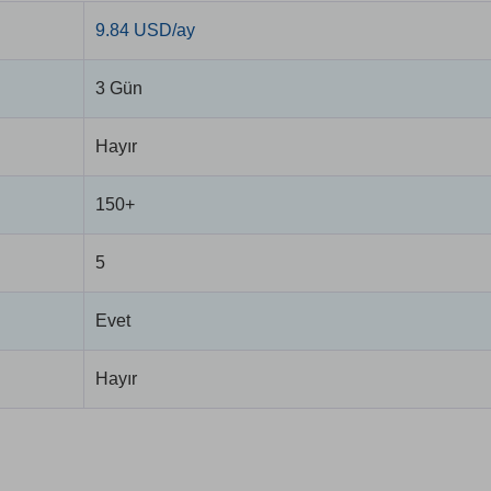
9.84 USD/ay
3 Gün
Hayır
150+
5
Evet
Hayır