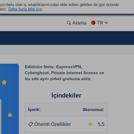
yıcılarla olan iş ortaklıklarımızdan elde edilen gelirleri de göz önünde
eriz.
Daha fazla bilgi için
Arama
TR
Editörün Notu: ExpressVPN,
Cyberghost, Private Internet Access ve
bu site aynı şirket grubuna aittir.
İçindekiler
İçerik:
Skorumuz:
📋
Önemli Özellikler
5.5