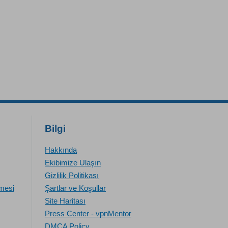
Bilgi
Hakkında
Ekibimize Ulaşın
Gizlilik Politikası
emesi
Şartlar ve Koşullar
Site Haritası
Press Center - vpnMentor
DMCA Policy