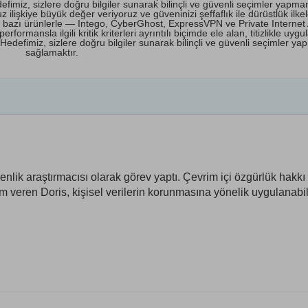
miz, sizlere doğru bilgiler sunarak bilinçli ve güvenli seçimler yapma
lişkiye büyük değer veriyoruz ve güveninizi şeffaflık ile dürüstlük ilkel
ri bazı ürünlerle — Intego, CyberGhost, ExpressVPN ve Private Interne
ormansla ilgili kritik kriterleri ayrıntılı biçimde ele alan, titizlikle uyg
edefimiz, sizlere doğru bilgiler sunarak bilinçli ve güvenli seçimler ya
sağlamaktır.
enlik araştırmacısı olarak görev yaptı. Çevrim içi özgürlük hakkı
veren Doris, kişisel verilerin korunmasına yönelik uygulanabil