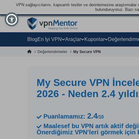
VPN sağlayıcılarını, kapsamlı testler ve derinlemesine araştırmalar ışı
bulunduruyoruz. Bazı sağl
Blog
En İyi VPN
Araçlar
Kuponlar
Değerlendirm
Değerlendirmeler
My Secure VPN
My Secure VPN İncel
2026 - Neden 2.4 yıldı
2.4
Puanlamamız:
/10
Maalesef bu VPN artık aktif değil
Önerdiğimiz VPN’leri görmek için b