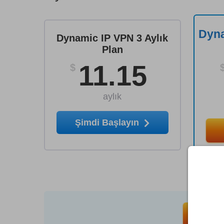
Dyna
Dynamic IP VPN 3 Aylık
Plan
11.15
$
aylık
Şimdi Başlayın
My Secu