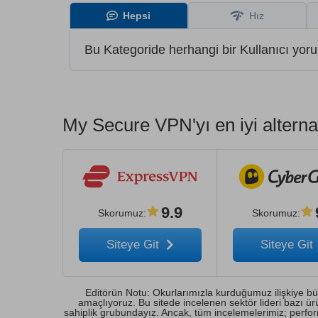
Hepsi
Hız
Bu Kategoride herhangi bir Kullanıcı yor
My Secure VPN'yı en iyi alternat
9.9
Skorumuz
:
Skorumuz
:
Siteye Git
Siteye Git
Editörün Notu: Okurlarımızla kurduğumuz ilişkiye büy
amaçlıyoruz. Bu sitede incelenen sektör lideri bazı 
sahiplik grubundayız. Ancak, tüm incelemelerimiz; performansl