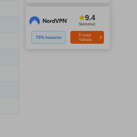
9.4
Skorumuz
Fırsatı
75
% kazanın
Yakala