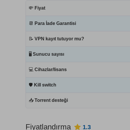
💸
Fiyat
📆
Para İade Garantisi
📝
VPN kayıt tutuyor mu?
🖥
Sunucu sayısı
💻
Cihazlar/lisans
🛡
Kill switch
📥
Torrent desteği
Fiyatlandırma
1.3