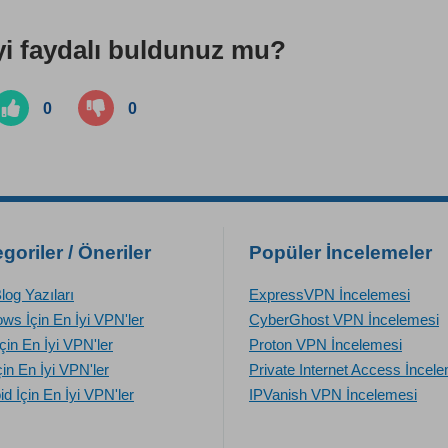
i faydalı buldunuz mu?
0
0
goriler / Öneriler
Popüler İncelemeler
log Yazıları
ExpressVPN İncelemesi
ws İçin En İyi VPN'ler
CyberGhost VPN İncelemesi
çin En İyi VPN'ler
Proton VPN İncelemesi
çin En İyi VPN'ler
Private Internet Access İncel
id İçin En İyi VPN'ler
IPVanish VPN İncelemesi