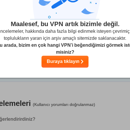
Cihazlar/lisans:
5
Maalesef, bu VPN artık bizimle değil.
İncelemeler, hakkında daha fazla bilgi edinmek isteyen çevrimiç
VPN Fırsatları:
https://mysecurevpn.co.uk...
toplulukların yararı için arşiv amaçlı sitemizde saklanacaktır.
u arada, bizim en çok hangi VPN’i beğendiğimizi görmek ist
misiniz?
nlemesine araştırmalar ışığında değerlendiriyoruz. Bununla birlikte
arla olan iş ortaklıklarımızdan elde edilen gelirleri de göz önünde
Buraya tıklayın
irketimiz bünyesinde yer aldığını da şeffaflıkla belirtmek isteriz.
Daha fazla bilgi için
celemeleri
(Kullanıcı yorumları doğrulanmaz)
ğerlendirirdiniz?