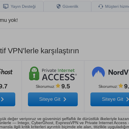
Yayın Desteği
Güvenlik
Müşteri hizme
umu yok!
if VPN'lerle karşılaştırın
9.7
9.5
9
Skorumuz
:
Skorumuz
:
Siteye Git
Siteye Git
ük değer veriyoruz ve güveninizi şeffaflık ile dürüstlük ilkeleriyle kaza
ürünlerle — Intego, CyberGhost, ExpressVPN ve Private Internet Access
a ilgili kritik kriterleri ayrıntılı biçimde ele alan, titizlikle uyguladığım