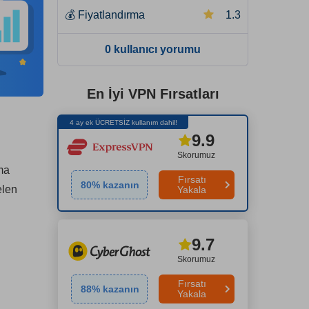
💰
Fiyatlandırma
1.3
0 kullanıcı yorumu
En İyi VPN Fırsatları
4 ay ek ÜCRETSİZ kullanım dahil!
9.9
Skorumuz
ma
Fırsatı
80
% kazanın
elen
Yakala
9.7
Skorumuz
Fırsatı
88
% kazanın
Yakala