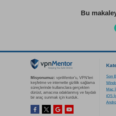
Bu makaley
Kate
Son B
Misyonumuz:
vpnMentor'u, VPN'leri
keşfetme ve internette gizlilik sağlama
Windo
süreçlerinde kullanıclara gerçekten
Mac İ
dürüst, amacına odaklanmış ve faydalı
iOS İ
bir araç sunmak için kurduk.
Andro