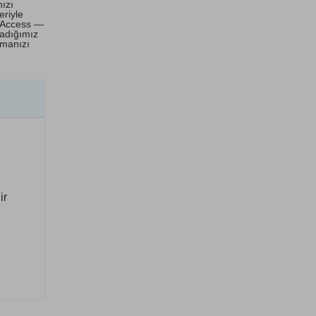
nızı
eriyle
t Access —
uladığımız
pmanızı
ir