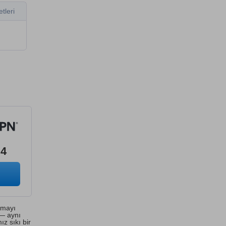
tleri
.4
nmayı
 — aynı
ız sıkı bir