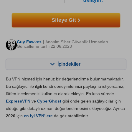
tıklayın.
Siteye Git
Guy Fawkes
Anonim Siber Güvenlik Uzmanları
Güncelleme tarihi 22.06.2023
İçindekiler
İçerik:
Skorumuz:
Bu VPN hizmeti için henüz bir değerlendirme bulunmamaktadır.
Önemli Özellikler
7.6
Bu sağlayıcı ile ilgili kendi deneyimlerinizi paylaşma istiyorsanız,
lütfen incelemenizi kullanıcı olarak ekleyin. En kısa sürede
Kurulum ve Uygulamalar
7.8
ExpressVPN
ve
CyberGhost
gibi önde gelen sağlayıcılar için
Fiyatlandırma
8.6
olduğu gibi detaylı uzman değerlendirmesini ekleyeceğiz. Ayrıca
Güvenilirlik & Destek
8.2
2026
için
en iyi VPN’lere
de göz atabilirsiniz.