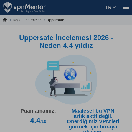
TR
Değerlendirmeler
Uppersafe
Uppersafe İncelemesi 2026 -
Neden 4.4 yıldız
Puanlamamız:
Maalesef bu VPN
artık aktif değil.
4.4
Önerdiğimiz VPN’leri
/10
görmek için buraya