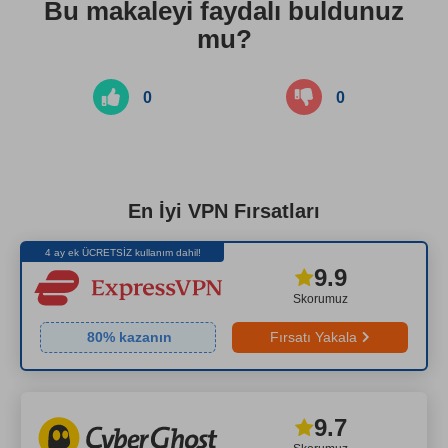
Bu makaleyi faydalı buldunuz
mu?
0
0
En İyi VPN Fırsatları
4 ay ek ÜCRETSİZ kullanım dahil!
9.9
Skorumuz
80
% kazanın
Fırsatı Yakala
9.7