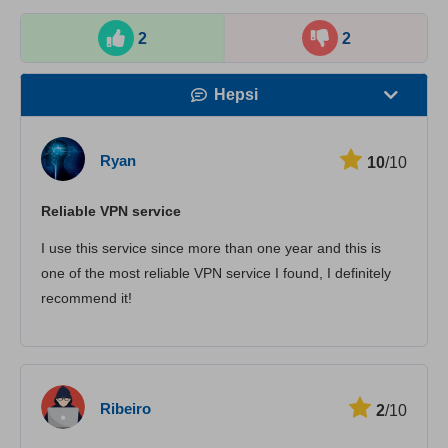
2
2
Hepsi
Hız
Ryan
10
/10
Yayın Desteği
Reliable VPN service
Güvenlik
I use this service since more than one year and this is
Müşteri hizmetleri
one of the most reliable VPN service I found, I definitely
recommend it!
Ribeiro
2
/10