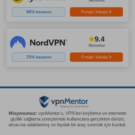
Skorumuz
88
% kazanın
Fırsatı Yakala
9.4
Skorumuz
75
% kazanın
Fırsatı Yakala
Misyonumuz:
vpnMentor'u, VPN'leri keşfetme ve internette
gizlilik sağlama süreçlerinde kullanıclara gerçekten dürüst,
amacına odaklanmış ve faydalı bir araç sunmak için kurduk.