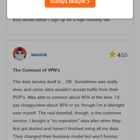
Buraya tıklayın
saying that it is impossible (with all their expertise, I find
that hard to believe). The fact is that they don't want to,
they would rather I sign up for a high monthly fee.
Iannick
4
/10
The Comcast of VPN's
The data service itself is... OK. Sometimes was really
slow, and some sites wouldn't accept traffic from their
POP's. Was able to connect about 95% of the time. I'd
say choppy/slow about 30% or so, though I'm a latenight
user myself. The real downfall, though, is the customer
service. I bought a "no expiration" data plan when they
first got started and haven't finished using all my data.
They changed their business model but won't honour