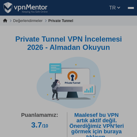
TR
Değerlendirmeler
Private Tunnel
Private Tunnel VPN İncelemesi
2026 - Almadan Okuyun
Puanlamamız:
Maalesef bu VPN
artık aktif değil.
3.7
Önerdiğimiz VPN’leri
/10
görmek için buraya