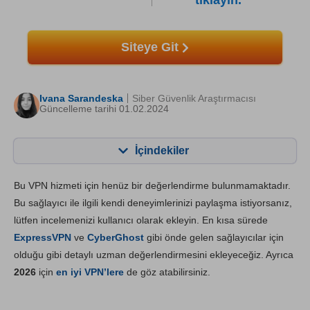
tıklayın.
Siteye Git
Ivana Sarandeska
Siber Güvenlik Araştırmacısı
Güncelleme tarihi 01.02.2024
İçindekiler
İçerik:
Skorumuz:
Bu VPN hizmeti için henüz bir değerlendirme bulunmamaktadır.
Önemli Özellikler
6.8
Bu sağlayıcı ile ilgili kendi deneyimlerinizi paylaşma istiyorsanız,
lütfen incelemenizi kullanıcı olarak ekleyin. En kısa sürede
Kurulum ve Uygulamalar
7.0
ExpressVPN
ve
CyberGhost
gibi önde gelen sağlayıcılar için
Fiyatlandırma
6.2
olduğu gibi detaylı uzman değerlendirmesini ekleyeceğiz. Ayrıca
Güvenilirlik & Destek
7.0
2026
için
en iyi VPN’lere
de göz atabilirsiniz.