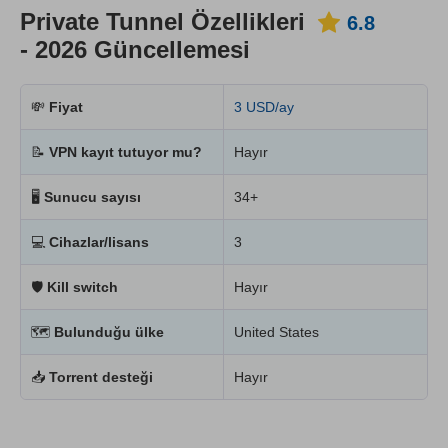
Private Tunnel Özellikleri
6.8
- 2026 Güncellemesi
💸
Fiyat
3 USD/ay
📝
VPN kayıt tutuyor mu?
Hayır
🖥
Sunucu sayısı
34+
💻
Cihazlar/lisans
3
🛡
Kill switch
Hayır
🗺
Bulunduğu ülke
United States
📥
Torrent desteği
Hayır