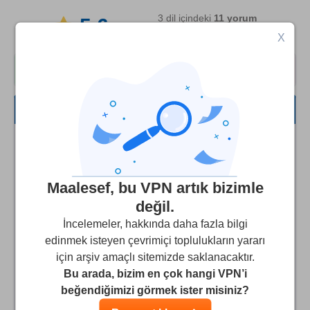
3 dil içindeki
11
yorum
5.6
temel alındı
X
5
6
Hepsi
Hız
Billy
2
/10
Yayın Desteği
Maalesef, bu VPN artık bizimle
Bandwidth package lost, customer service won't
Güvenlik
değil.
help.
İncelemeler, hakkında daha fazla bilgi
Müşteri hizmetleri
I had a nice fixed bandwidth package that would have
edinmek isteyen çevrimiçi toplulukların yararı
lasted me for years. Because I accidentally signed up for
için arşiv amaçlı sitemizde saklanacaktır.
a trial account, my bandwidth package was removed from
Bu arada, bizim en çok hangi VPN’i
my account (they admitted that this is a bug in their
beğendiğimizi görmek ister misiniz?
website) They refuse to reinstate my bandwidth package,