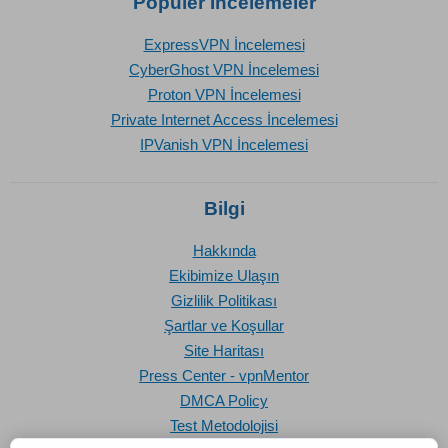
Popüler İncelemeler
ExpressVPN İncelemesi
CyberGhost VPN İncelemesi
Proton VPN İncelemesi
Private Internet Access İncelemesi
IPVanish VPN İncelemesi
Bilgi
Hakkında
Ekibimize Ulaşın
Gizlilik Politikası
Şartlar ve Koşullar
Site Haritası
Press Center - vpnMentor
DMCA Policy
Test Metodolojisi