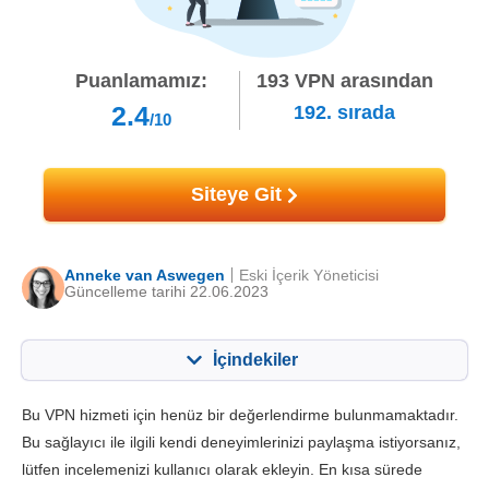
Puanlamamız:
193
VPN arasından
2.4
192.
sırada
/10
Siteye Git
Anneke van Aswegen
Eski İçerik Yöneticisi
Güncelleme tarihi 22.06.2023
İçindekiler
İçerik:
Skorumuz:
Bu VPN hizmeti için henüz bir değerlendirme bulunmamaktadır.
Önemli Özellikler
2.4
Bu sağlayıcı ile ilgili kendi deneyimlerinizi paylaşma istiyorsanız,
lütfen incelemenizi kullanıcı olarak ekleyin. En kısa sürede
Kurulum ve Uygulamalar
3.0