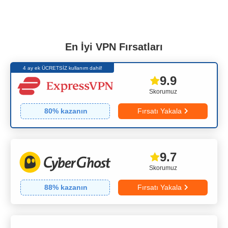
En İyi VPN Fırsatları
4 ay ek ÜCRETSİZ kullanım dahil!
9.9
Skorumuz
80
% kazanın
Fırsatı Yakala
9.7
Skorumuz
88
% kazanın
Fırsatı Yakala