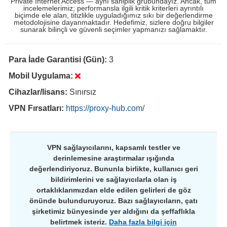
Private Internet Access — aynı sahiplik grubundayız. Ancak, tüm
incelemelerimiz; performansla ilgili kritik kriterleri ayrıntılı
biçimde ele alan, titizlikle uyguladığımız sıkı bir değerlendirme
metodolojisine dayanmaktadır. Hedefimiz, sizlere doğru bilgiler
sunarak bilinçli ve güvenli seçimler yapmanızı sağlamaktır.
Para İade Garantisi (Gün):
3
Mobil Uygulama:
Cihazlar/lisans:
Sınırsız
VPN Fırsatları:
https://proxy-hub.com/
VPN sağlayıcılarını, kapsamlı testler ve
derinlemesine araştırmalar ışığında
değerlendiriyoruz. Bununla birlikte, kullanıcı geri
bildirimlerini ve sağlayıcılarla olan iş
ortaklıklarımızdan elde edilen gelirleri de göz
önünde bulunduruyoruz. Bazı sağlayıcıların, çatı
şirketimiz bünyesinde yer aldığını da şeffaflıkla
belirtmek isteriz.
Daha fazla bilgi için