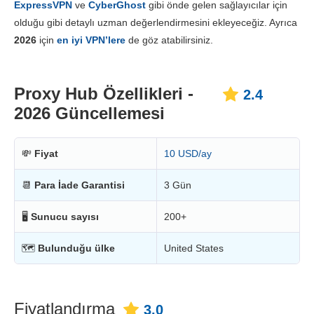
ExpressVPN
ve
CyberGhost
gibi önde gelen sağlayıcılar için
Fiyatlandırma
3.0
olduğu gibi detaylı uzman değerlendirmesini ekleyeceğiz. Ayrıca
Güvenilirlik & Destek
1.0
2026
için
en iyi VPN’lere
de göz atabilirsiniz.
Proxy Hub Özellikleri -
2.4
2026 Güncellemesi
💸
Fiyat
10 USD/ay
📆
Para İade Garantisi
3 Gün
🖥
Sunucu sayısı
200+
🗺
Bulunduğu ülke
United States
Fiyatlandırma
3.0