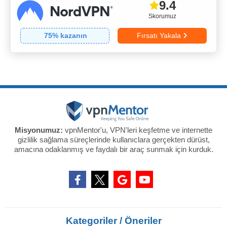
9.4
Skorumuz
75
% kazanın
Fırsatı Yakala
Misyonumuz:
vpnMentor'u, VPN'leri keşfetme ve internette
gizlilik sağlama süreçlerinde kullanıclara gerçekten dürüst,
amacına odaklanmış ve faydalı bir araç sunmak için kurduk.
Kategoriler / Öneriler