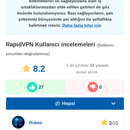
bildirimlerini ve sağlayıcılarla olan iş
ortaklıklarımızdan elde edilen gelirleri de göz
önünde bulunduruyoruz. Bazı sağlayıcıların, çatı
şirketimiz bünyesinde yer aldığını da şeffaflıkla
belirtmek isteriz.
Daha fazla bilgi için
RapidVPN
Kullanıcı incelemeleri
(Kullanıcı
yorumları doğrulanmaz)
2 dil içindeki
33
yorum
8.2
temel alındı
27
6
Hepsi
Hız
Ruben
2
/10
Yayın Desteği