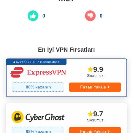
0
0
En İyi VPN Fırsatları
4 ay ek ÜCRETSİZ kullanım dahil!
9.9
Skorumuz
80
% kazanın
Fırsatı Yakala
9.7
Skorumuz
88
% kazanın
Fırsatı Yakala