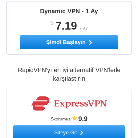
Dynamic VPN - 1 Ay
$
7.19
/
ay
Şimdi Başlayın
RapidVPN'yı en iyi alternatif VPN'lerle
karşılaştırın
9.9
Skorumuz
:
Siteye Git