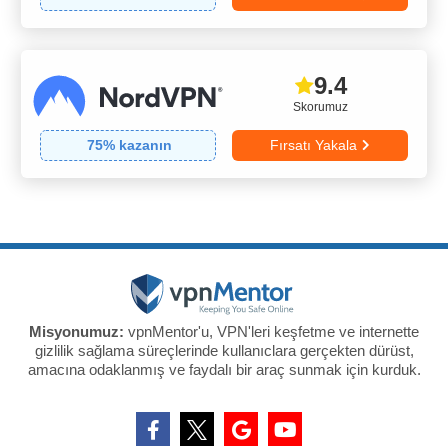
9.4
Skorumuz
75
% kazanın
Fırsatı Yakala
Misyonumuz:
vpnMentor'u, VPN'leri keşfetme ve internette
gizlilik sağlama süreçlerinde kullanıclara gerçekten dürüst,
amacına odaklanmış ve faydalı bir araç sunmak için kurduk.