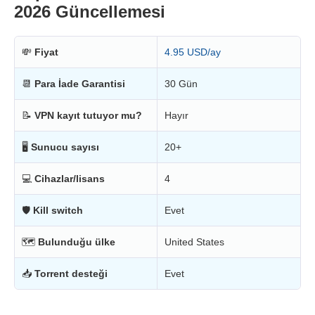
2026 Güncellemesi
💸
Fiyat
4.95 USD/ay
📆
Para İade Garantisi
30 Gün
📝
VPN kayıt tutuyor mu?
Hayır
🖥
Sunucu sayısı
20+
💻
Cihazlar/lisans
4
🛡
Kill switch
Evet
🗺
Bulunduğu ülke
United States
📥
Torrent desteği
Evet