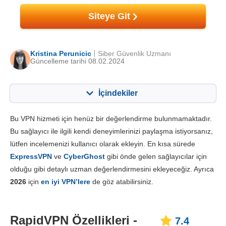
Siteye Git
Kristina Perunicic
Siber Güvenlik Uzmanı
Güncelleme tarihi 08.02.2024
İçindekiler
İçerik:
Skorumuz:
Bu VPN hizmeti için henüz bir değerlendirme bulunmamaktadır.
Önemli Özellikler
7.4
Bu sağlayıcı ile ilgili kendi deneyimlerinizi paylaşma istiyorsanız,
lütfen incelemenizi kullanıcı olarak ekleyin. En kısa sürede
Kurulum ve Uygulamalar
8.0
ExpressVPN
ve
CyberGhost
gibi önde gelen sağlayıcılar için
Fiyatlandırma
9.1
olduğu gibi detaylı uzman değerlendirmesini ekleyeceğiz. Ayrıca
Güvenilirlik & Destek
5.7
2026
için
en iyi VPN’lere
de göz atabilirsiniz.
RapidVPN Özellikleri -
7.4