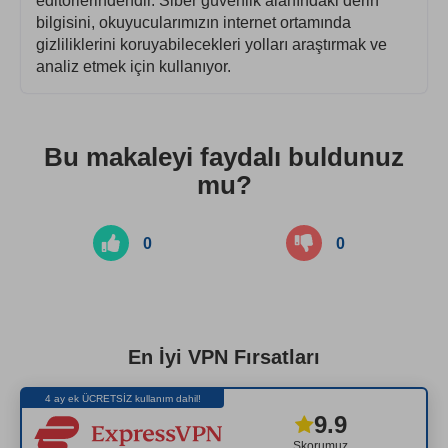
editörlerindendir. Siber güvenlik alanındaki derin
bilgisini, okuyucularımızın internet ortamında
gizliliklerini koruyabilecekleri yolları araştırmak ve
analiz etmek için kullanıyor.
Bu makaleyi faydalı buldunuz
mu?
0
0
En İyi VPN Fırsatları
4 ay ek ÜCRETSİZ kullanım dahil!
9.9
Skorumuz