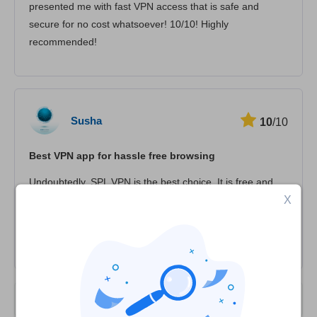
presented me with fast VPN access that is safe and
secure for no cost whatsoever! 10/10! Highly
recommended!
Susha
10
/10
Best VPN app for hassle free browsing
Undoubtedly, SPL VPN is the best choice. It is free and
X
secure and the best part is its zero-logging feature. I
really liked surfing with SPL VPN and would highly
recommend this VPN for unrestricted internet access.
Kullanıcı Yorumları