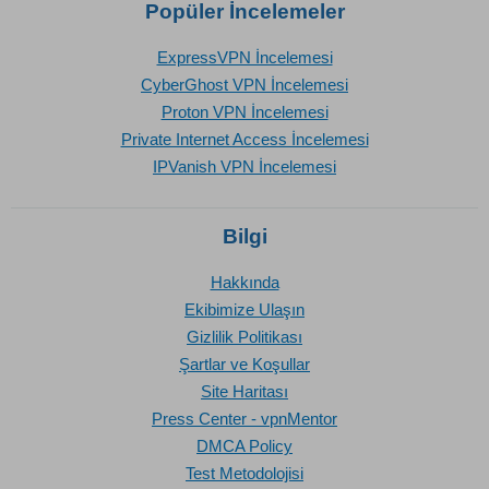
Popüler İncelemeler
ExpressVPN İncelemesi
CyberGhost VPN İncelemesi
Proton VPN İncelemesi
Private Internet Access İncelemesi
IPVanish VPN İncelemesi
Bilgi
Hakkında
Ekibimize Ulaşın
Gizlilik Politikası
Şartlar ve Koşullar
Site Haritası
Press Center - vpnMentor
DMCA Policy
Test Metodolojisi