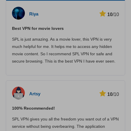
Hız
Riya
10
/10
Yayın Desteği
Best VPN for movie lovers
Güvenlik
SPL is just amazing. As a movie lover, this VPN is very
Müşteri hizmetleri
much helpful for me. It helps me to access any hidden
movie content. So I recommend SPL VPN for safe and
secure browsing. This is the best VPN I have ever seen.
Artsy
10
/10
100% Recommended!
SPL VPN gives you all the freedom you want out of a VPN
service without being overbearing. The application