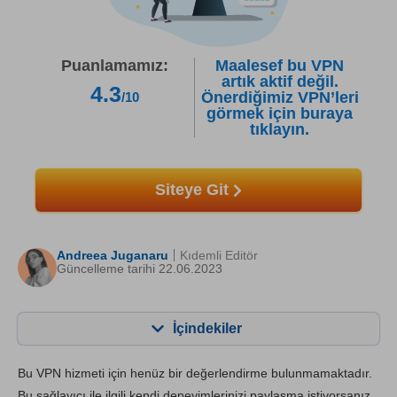
Puanlamamız:
Maalesef bu VPN
artık aktif değil.
4.3
Önerdiğimiz VPN’leri
/10
görmek için buraya
tıklayın.
Siteye Git
Andreea Juganaru
Kıdemli Editör
Güncelleme tarihi 22.06.2023
İçindekiler
İçerik:
Skorumuz:
Bu VPN hizmeti için henüz bir değerlendirme bulunmamaktadır.
Önemli Özellikler
2.5
Bu sağlayıcı ile ilgili kendi deneyimlerinizi paylaşma istiyorsanız,