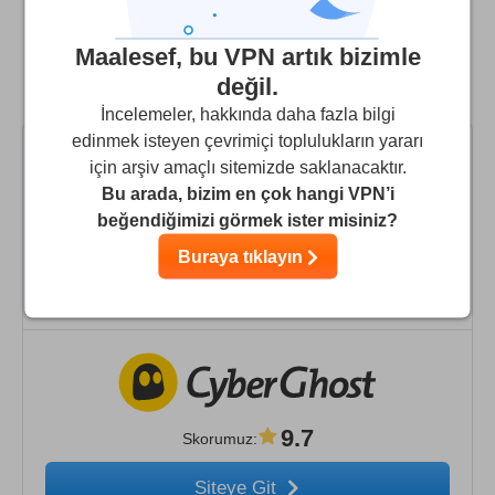
SPL VPN'yı en iyi alternatif VPN'lerle
Maalesef, bu VPN artık bizimle
değil.
karşılaştırın
İncelemeler, hakkında daha fazla bilgi
edinmek isteyen çevrimiçi toplulukların yararı
için arşiv amaçlı sitemizde saklanacaktır.
Bu arada, bizim en çok hangi VPN’i
beğendiğimizi görmek ister misiniz?
9.9
Skorumuz
:
Buraya tıklayın
Siteye Git
9.7
Skorumuz
:
Siteye Git