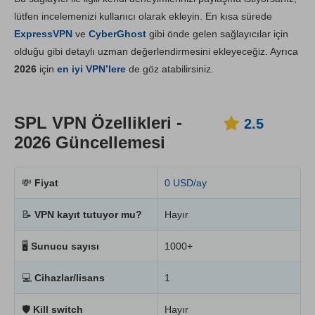
lütfen incelemenizi kullanıcı olarak ekleyin. En kısa sürede
Kurulum ve Uygulamalar
5.3
ExpressVPN
ve
CyberGhost
gibi önde gelen sağlayıcılar için
Fiyatlandırma
8.0
olduğu gibi detaylı uzman değerlendirmesini ekleyeceğiz. Ayrıca
Güvenilirlik & Destek
2.0
2026
için
en iyi VPN’lere
de göz atabilirsiniz.
SPL VPN Özellikleri -
2.5
2026 Güncellemesi
💸
Fiyat
0 USD/ay
📝
VPN kayıt tutuyor mu?
Hayır
🖥
Sunucu sayısı
1000+
💻
Cihazlar/lisans
1
🛡
Kill switch
Hayır