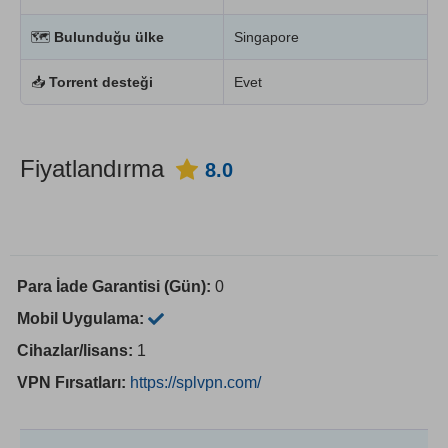
🗺
Bulunduğu ülke
Singapore
📥
Torrent desteği
Evet
Fiyatlandırma
8.0
Para İade Garantisi (Gün):
0
Mobil Uygulama:
Cihazlar/lisans:
1
VPN Fırsatları:
https://splvpn.com/