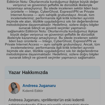
Editörün Notu: Okurlarımızla kurduğumuz ilişkiye büyük değer
veriyoruz ve güveninizi şeffaflık ile dürüstlük ilkeleriyle
kazanmayı amaçlıyoruz. Bu sitede incelenen sektör lideri bazı
ürünlerle — Intego, CyberGhost, ExpressVPN ve Private
Internet Access — aynı sahiplik grubundayız. Ancak, tüm
incelemelerimiz; performansla ilgili kritik kriterleri ayrıntılı
biçimde ele alan, titizlikle uyguladığımız sıkı bir değerlendirme
metodolojisine dayanmaktadır. Hedefimiz, sizlere doğru bilgiler
sunarak bilinçli ve güvenli seçimler yapmanızı
sağlamaktır.Editörün Notu: Okurlarımızla kurduğumuz ilişkiye
büyük değer veriyoruz ve güveninizi şeffaflık ile dürüstlük
ilkeleriyle kazanmayı amaçlıyoruz. Bu sitede incelenen sektör
lideri bazı ürünlerle — Intego, CyberGhost, ExpressVPN ve
Private Internet Access — aynı sahiplik grubundayız. Ancak, tüm
incelemelerimiz; performansla ilgili kritik kriterleri ayrıntılı
biçimde ele alan, titizlikle uyguladığımız sıkı bir değerlendirme
metodolojisine dayanmaktadır. Hedefimiz, sizlere doğru bilgiler
sunarak bilinçli ve güvenli seçimler yapmanızı sağlamaktır.
Yazar Hakkımızda
Andreea Juganaru
Kıdemli Editör
Andreea Juganaru, vpnMentor'ün eski kıdemli