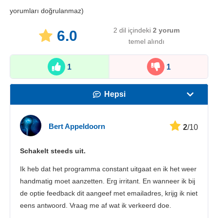
yorumları doğrulanmaz)
2 dil içindeki
2
yorum
6.0
temel alındı
1
1
Hepsi
Hız
Bert Appeldoorn
2
/10
Yayın Desteği
Schakelt steeds uit.
Güvenlik
Ik heb dat het programma constant uitgaat en ik het weer
Müşteri hizmetleri
handmatig moet aanzetten. Erg irritant. En wanneer ik bij
de optie feedback dit aangeef met emailadres, krijg ik niet
eens antwoord. Vraag me af wat ik verkeerd doe.