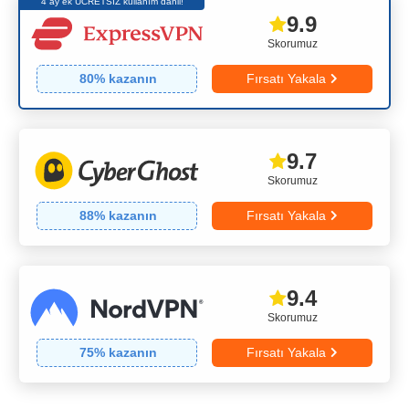
4 ay ek ÜCRETSİZ kullanım dahil!
9.9
Skorumuz
80
% kazanın
Fırsatı Yakala
9.7
Skorumuz
88
% kazanın
Fırsatı Yakala
9.4
Skorumuz
75
% kazanın
Fırsatı Yakala