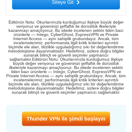
Siteye Git
Editörün Notu: Okurlarımızla kurduğumuz ilişkiye büyük değer
veriyoruz ve güveninizi şeffaflık ile dürüstlük ilkeleriyle
kazanmayı amaçlıyoruz. Bu sitede incelenen sektör lideri bazı
ürünlerle — Intego, CyberGhost, ExpressVPN ve Private
Internet Access — aynı sahiplik grubundayız. Ancak, tüm
incelemelerimiz; performansla ilgili kritik kriterleri ayrıntılı
biçimde ele alan, titizlikle uyguladığımız sıkı bir değerlendirme
metodolojisine dayanmaktadır. Hedefimiz, sizlere doğru bilgiler
sunarak bilinçli ve güvenli seçimler yapmanızı
sağlamaktır.Editörün Notu: Okurlarımızla kurduğumuz ilişkiye
büyük değer veriyoruz ve güveninizi şeffaflık ile dürüstlük
ilkeleriyle kazanmayı amaçlıyoruz. Bu sitede incelenen sektör
lideri bazı ürünlerle — Intego, CyberGhost, ExpressVPN ve
Private Internet Access — aynı sahiplik grubundayız. Ancak, tüm
incelemelerimiz; performansla ilgili kritik kriterleri ayrıntılı
biçimde ele alan, titizlikle uyguladığımız sıkı bir değerlendirme
metodolojisine dayanmaktadır. Hedefimiz, sizlere doğru bilgiler
sunarak bilinçli ve güvenli seçimler yapmanızı sağlamaktır.
Thunder VPN ile şimdi başlayın