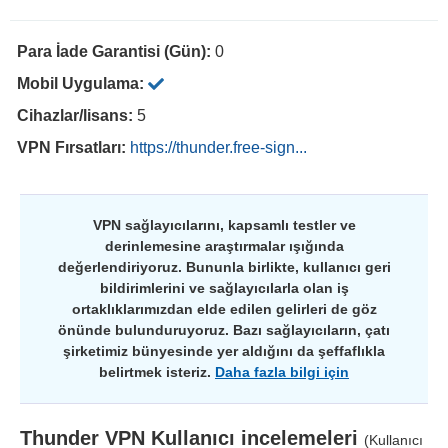
Para İade Garantisi (Gün):
0
Mobil Uygulama:
Cihazlar/lisans:
5
VPN Fırsatları:
https://thunder.free-sign...
VPN sağlayıcılarını, kapsamlı testler ve
derinlemesine araştırmalar ışığında
değerlendiriyoruz. Bununla birlikte, kullanıcı geri
bildirimlerini ve sağlayıcılarla olan iş
ortaklıklarımızdan elde edilen gelirleri de göz
önünde bulunduruyoruz. Bazı sağlayıcıların, çatı
şirketimiz bünyesinde yer aldığını da şeffaflıkla
belirtmek isteriz.
Daha fazla bilgi için
Thunder VPN
Kullanıcı incelemeleri
(Kullanıcı