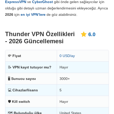
ExpressVPN
ve
CyberGhost
gibi önde gelen sağlayıcılar için
Fiyatlandırma
4.0
olduğu gibi detaylı uzman değerlendirmesini ekleyeceğiz. Ayrıca
Güvenilirlik & Destek
4.8
2026
için
en iyi VPN’lere
de göz atabilirsiniz.
Thunder VPN Özellikleri
6.0
- 2026 Güncellemesi
💸
Fiyat
0 USD/ay
📝
VPN kayıt tutuyor mu?
Hayır
🖥
Sunucu sayısı
3000+
💻
Cihazlar/lisans
5
🛡
Kill switch
Hayır
🗺
Bulunduğu ülke
United States