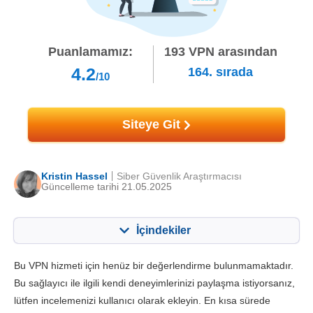
Puanlamamız:
193
VPN arasından
4.2
164.
sırada
/10
Siteye Git
Kristin Hassel
Siber Güvenlik Araştırmacısı
Güncelleme tarihi 21.05.2025
İçindekiler
İçerik:
Skorumuz:
Bu VPN hizmeti için henüz bir değerlendirme bulunmamaktadır.
Önemli Özellikler
6.0
Bu sağlayıcı ile ilgili kendi deneyimlerinizi paylaşma istiyorsanız,
lütfen incelemenizi kullanıcı olarak ekleyin. En kısa sürede
Kurulum ve Uygulamalar
6.4