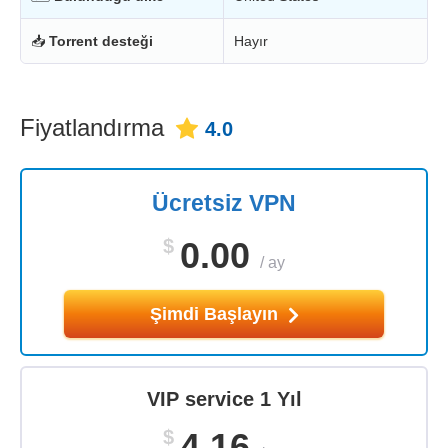
📥
Torrent desteği
Hayır
Fiyatlandırma
4.0
Ücretsiz VPN
$
0.00
/
ay
Şimdi Başlayın
VIP service 1 Yıl
$
4.16