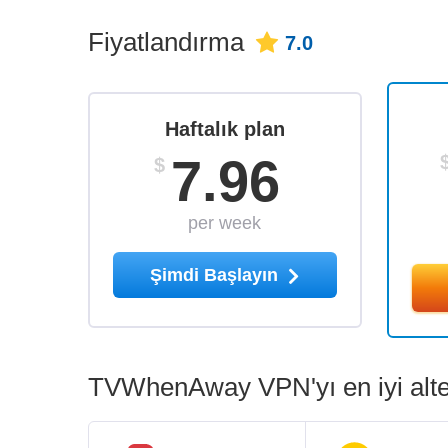
Fiyatlandırma
7.0
Haftalık plan
7.96
$
per week
Şimdi Başlayın
TVWhenAway VPN'yı en iyi altern