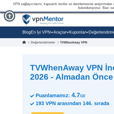
VPN sağlayıcılarını, kapsamlı testler ve derinlemesine araştırmalar ışı
bulunduruyoruz. Bazı sağl
Blog
En İyi VPN
Araçlar
Kuponlar
Değerlendirm
Değerlendirmeler
TVWhenAway VPN
TVWhenAway VPN İn
2026 - Almadan Önc
4.7
Puanlamamız:
/10
193
VPN arasından
146.
sırada