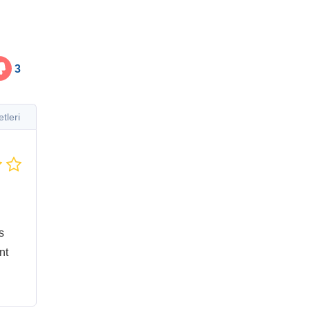
3
tleri
s
nt