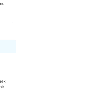
And
rek,
bir