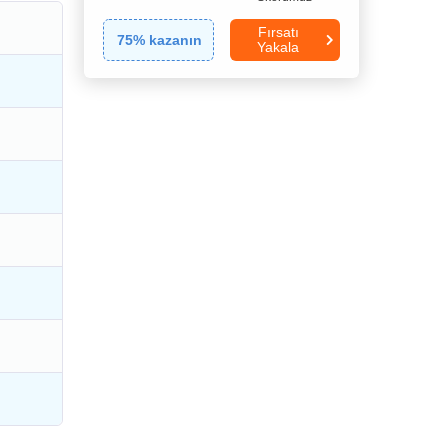
Fırsatı
75
% kazanın
Yakala