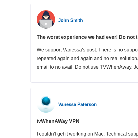
John Smith
The worst experience we had ever! Do not
We support Vanessa's post. There is no suppor
repeated again and again and no real solution
email to no avail! Do not use TVWhenAway. J
Vanessa Paterson
tvWhenAWay VPN
I couldn't get it working on Mac. Technical supp