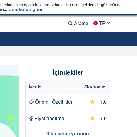
yıcılarla olan iş ortaklıklarımızdan elde edilen gelirleri de göz önünde
eriz.
Daha fazla bilgi için
Arama
TR
İçindekiler
İçerik:
Skorumuz:
📋
Önemli Özellikler
7.0
💰
Fiyatlandırma
7.0
3 kullanıcı yorumu