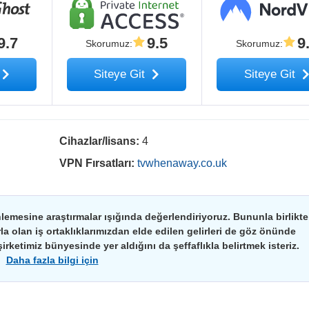
9.7
9.5
9
Skorumuz
:
Skorumuz
:
Siteye Git
Siteye Git
Cihazlar/lisans:
4
VPN Fırsatları:
tvwhenaway.co.uk
nlemesine araştırmalar ışığında değerlendiriyoruz. Bununla birlikte
arla olan iş ortaklıklarımızdan elde edilen gelirleri de göz önünde
irketimiz bünyesinde yer aldığını da şeffaflıkla belirtmek isteriz.
Daha fazla bilgi için