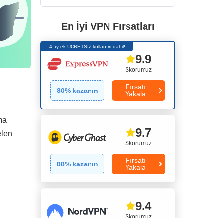
En İyi VPN Fırsatları
4 ay ek ÜCRETSİZ kullanım dahil!
9.9
Skorumuz
Fırsatı
80
% kazanın
Yakala
ma
9.7
elen
Skorumuz
Fırsatı
88
% kazanın
Yakala
9.4
Skorumuz