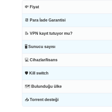
💸
Fiyat
📆
Para İade Garantisi
📝
VPN kayıt tutuyor mu?
🖥
Sunucu sayısı
💻
Cihazlar/lisans
🛡
Kill switch
🗺
Bulunduğu ülke
📥
Torrent desteği