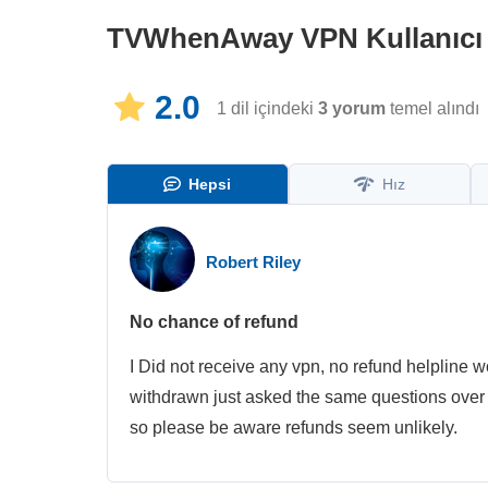
TVWhenAway VPN
Kullanıcı
2.0
1 dil içindeki
3
yorum
temel alındı
Hepsi
Hız
Robert Riley
No chance of refund
I Did not receive any vpn, no refund helpline
withdrawn just asked the same questions over
so please be aware refunds seem unlikely.