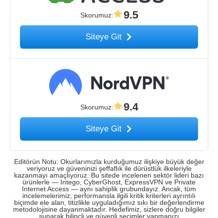
9.5
Skorumuz
:
Siteye Git
9.4
Skorumuz
:
Siteye Git
Editörün Notu: Okurlarımızla kurduğumuz ilişkiye büyük değer
veriyoruz ve güveninizi şeffaflık ile dürüstlük ilkeleriyle
kazanmayı amaçlıyoruz. Bu sitede incelenen sektör lideri bazı
ürünlerle — Intego, CyberGhost, ExpressVPN ve Private
Internet Access — aynı sahiplik grubundayız. Ancak, tüm
incelemelerimiz; performansla ilgili kritik kriterleri ayrıntılı
biçimde ele alan, titizlikle uyguladığımız sıkı bir değerlendirme
metodolojisine dayanmaktadır. Hedefimiz, sizlere doğru bilgiler
sunarak bilinçli ve güvenli seçimler yapmanızı