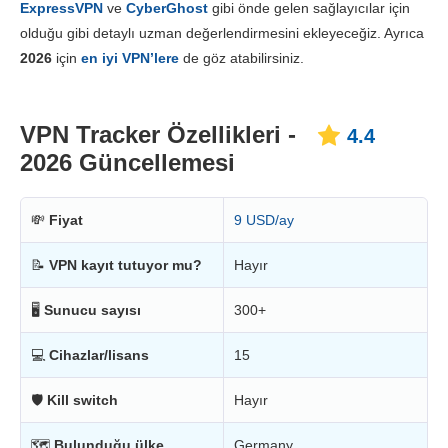
ExpressVPN
ve
CyberGhost
gibi önde gelen sağlayıcılar için
Fiyatlandırma
8.8
olduğu gibi detaylı uzman değerlendirmesini ekleyeceğiz. Ayrıca
Güvenilirlik & Destek
6.3
2026
için
en iyi VPN’lere
de göz atabilirsiniz.
VPN Tracker Özellikleri -
4.4
2026 Güncellemesi
💸
Fiyat
9 USD/ay
📝
VPN kayıt tutuyor mu?
Hayır
🖥
Sunucu sayısı
300+
💻
Cihazlar/lisans
15
🛡
Kill switch
Hayır
🗺
Bulunduğu ülke
Germany