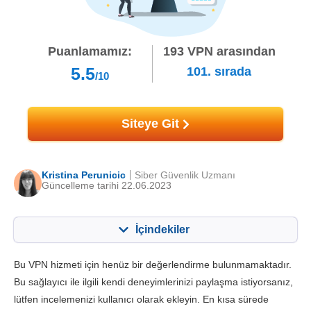
Puanlamamız:
193
VPN arasından
5.5
101.
sırada
/10
Siteye Git
Kristina Perunicic
Siber Güvenlik Uzmanı
Güncelleme tarihi 22.06.2023
İçindekiler
İçerik:
Skorumuz:
Bu VPN hizmeti için henüz bir değerlendirme bulunmamaktadır.
Önemli Özellikler
4.4
Bu sağlayıcı ile ilgili kendi deneyimlerinizi paylaşma istiyorsanız,
lütfen incelemenizi kullanıcı olarak ekleyin. En kısa sürede
Kurulum ve Uygulamalar
6.0