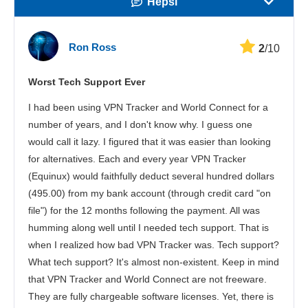
Hepsi
Hız
Ron Ross
2
/10
Yayın Desteği
Worst Tech Support Ever
Güvenlik
I had been using VPN Tracker and World Connect for a
Müşteri hizmetleri
number of years, and I don't know why. I guess one
would call it lazy. I figured that it was easier than looking
for alternatives. Each and every year VPN Tracker
(Equinux) would faithfully deduct several hundred dollars
(495.00) from my bank account (through credit card "on
file") for the 12 months following the payment. All was
humming along well until I needed tech support. That is
when I realized how bad VPN Tracker was. Tech support?
What tech support? It's almost non-existent. Keep in mind
that VPN Tracker and World Connect are not freeware.
They are fully chargeable software licenses. Yet, there is