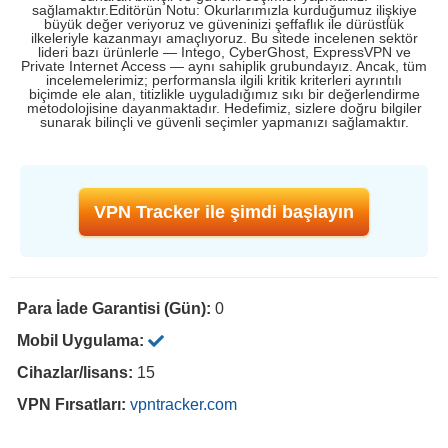
sağlamaktır.Editörün Notu: Okurlarımızla kurduğumuz ilişkiye
büyük değer veriyoruz ve güveninizi şeffaflık ile dürüstlük
ilkeleriyle kazanmayı amaçlıyoruz. Bu sitede incelenen sektör
lideri bazı ürünlerle — Intego, CyberGhost, ExpressVPN ve
Private Internet Access — aynı sahiplik grubundayız. Ancak, tüm
incelemelerimiz; performansla ilgili kritik kriterleri ayrıntılı
biçimde ele alan, titizlikle uyguladığımız sıkı bir değerlendirme
metodolojisine dayanmaktadır. Hedefimiz, sizlere doğru bilgiler
sunarak bilinçli ve güvenli seçimler yapmanızı sağlamaktır.
VPN Tracker ile şimdi başlayın
Para İade Garantisi (Gün):
0
Mobil Uygulama:
Cihazlar/lisans:
15
VPN Fırsatları:
vpntracker.com