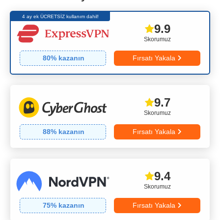
4 ay ek ÜCRETSİZ kullanım dahil!
9.9
Skorumuz
80
% kazanın
Fırsatı Yakala
9.7
Skorumuz
88
% kazanın
Fırsatı Yakala
9.4
Skorumuz
75
% kazanın
Fırsatı Yakala