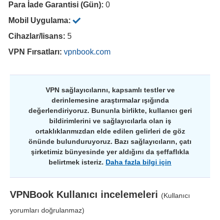
Para İade Garantisi (Gün):
0
Mobil Uygulama:
Cihazlar/lisans:
5
VPN Fırsatları:
vpnbook.com
VPN sağlayıcılarını, kapsamlı testler ve
derinlemesine araştırmalar ışığında
değerlendiriyoruz. Bununla birlikte, kullanıcı geri
bildirimlerini ve sağlayıcılarla olan iş
ortaklıklarımızdan elde edilen gelirleri de göz
önünde bulunduruyoruz. Bazı sağlayıcıların, çatı
şirketimiz bünyesinde yer aldığını da şeffaflıkla
belirtmek isteriz.
Daha fazla bilgi için
VPNBook
Kullanıcı incelemeleri
(Kullanıcı
yorumları doğrulanmaz)