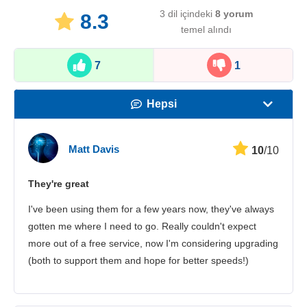
3 dil içindeki
8
yorum
8.3
temel alındı
7
1
Hepsi
Hız
Matt Davis
10
/10
Yayın Desteği
They're great
Güvenlik
I've been using them for a few years now, they've always
Müşteri hizmetleri
gotten me where I need to go. Really couldn't expect
more out of a free service, now I'm considering upgrading
(both to support them and hope for better speeds!)