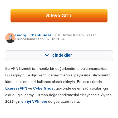
Siteye Git
Georgii Chanturidze
Üst Düzey Kıdemli Yazar
Güncelleme tarihi 07.02.2024
İçindekiler
İçerik:
Skorumuz:
Bu VPN hizmeti için henüz bir değerlendirme bulunmamaktadır.
Önemli Özellikler
4.4
Bu sağlayıcı ile ilgili kendi deneyimlerinizi paylaşma istiyorsanız,
lütfen incelemenizi kullanıcı olarak ekleyin. En kısa sürede
Kurulum ve Uygulamalar
6.0
ExpressVPN
ve
CyberGhost
gibi önde gelen sağlayıcılar için
Fiyatlandırma
8.8
olduğu gibi detaylı uzman değerlendirmesini ekleyeceğiz. Ayrıca
Güvenilirlik & Destek
6.3
2026
için
en iyi VPN’lere
de göz atabilirsiniz.