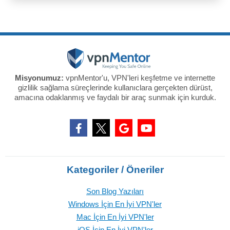
Misyonumuz:
vpnMentor'u, VPN'leri keşfetme ve internette
gizlilik sağlama süreçlerinde kullanıclara gerçekten dürüst,
amacına odaklanmış ve faydalı bir araç sunmak için kurduk.
Kategoriler / Öneriler
Son Blog Yazıları
Windows İçin En İyi VPN'ler
Mac İçin En İyi VPN'ler
iOS İçin En İyi VPN'ler