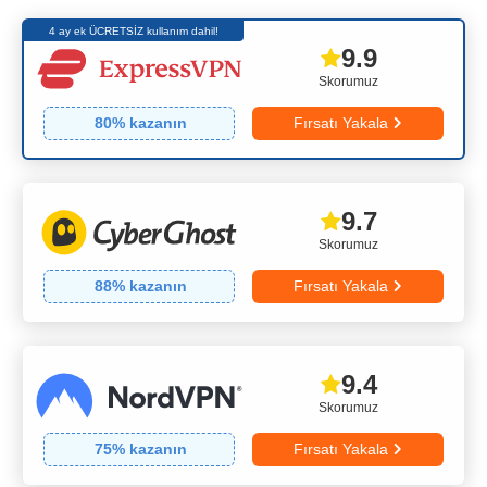
4 ay ek ÜCRETSİZ kullanım dahil!
9.9
Skorumuz
80
% kazanın
Fırsatı Yakala
9.7
Skorumuz
88
% kazanın
Fırsatı Yakala
9.4
Skorumuz
75
% kazanın
Fırsatı Yakala