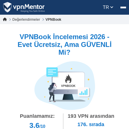
TR
Değerlendirmeler
VPNBook
VPNBook İncelemesi 2026 -
Evet Ücretsiz, Ama GÜVENLİ
Mi?
Puanlamamız:
193
VPN arasından
3.6
176.
sırada
/10