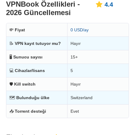
VPNBook Özellikleri -
4.4
2026 Güncellemesi
💸
Fiyat
0 USD/ay
📝
VPN kayıt tutuyor mu?
Hayır
🖥
Sunucu sayısı
15+
💻
Cihazlar/lisans
5
🛡
Kill switch
Hayır
🗺
Bulunduğu ülke
Switzerland
📥
Torrent desteği
Evet