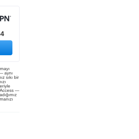
.4
nmayı
 — aynı
ız sıkı bir
nızı
eriyle
t Access —
uladığımız
pmanızı