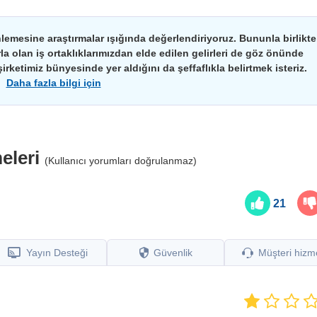
nlemesine araştırmalar ışığında değerlendiriyoruz. Bununla birlikte
arla olan iş ortaklıklarımızdan elde edilen gelirleri de göz önünde
irketimiz bünyesinde yer aldığını da şeffaflıkla belirtmek isteriz.
Daha fazla bilgi için
meleri
(Kullanıcı yorumları doğrulanmaz)
ı
21
Yayın Desteği
Güvenlik
Müşteri hizme