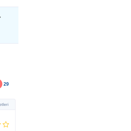
,
29
tleri