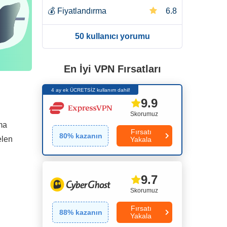
💰
Fiyatlandırma
6.8
50 kullanıcı yorumu
En İyi VPN Fırsatları
4 ay ek ÜCRETSİZ kullanım dahil!
9.9
Skorumuz
ma
Fırsatı
80
% kazanın
elen
Yakala
9.7
Skorumuz
Fırsatı
88
% kazanın
Yakala