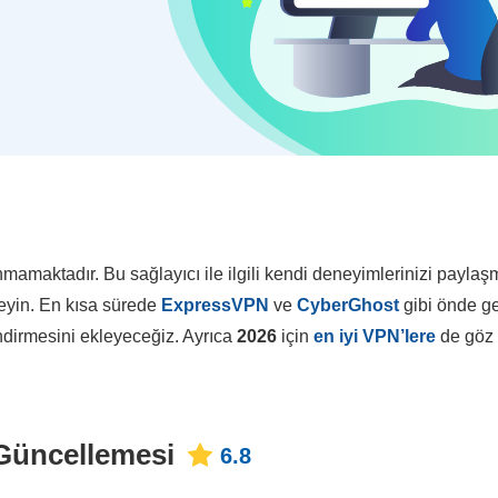
amaktadır. Bu sağlayıcı ile ilgili kendi deneyimlerinizi paylaş
kleyin. En kısa sürede
ExpressVPN
ve
CyberGhost
gibi önde g
endirmesini ekleyeceğiz. Ayrıca
2026
için
en iyi VPN’lere
de göz
 Güncellemesi
6.8