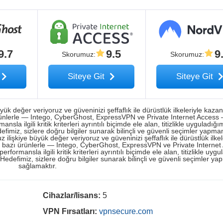
9.7
9.5
9
Skorumuz
:
Skorumuz
:
Siteye Git
Siteye Git
ük değer veriyoruz ve güveninizi şeffaflık ile dürüstlük ilkeleriyle kaza
ürünlerle — Intego, CyberGhost, ExpressVPN ve Private Internet Access
a ilgili kritik kriterleri ayrıntılı biçimde ele alan, titizlikle uyguladığım
miz, sizlere doğru bilgiler sunarak bilinçli ve güvenli seçimler yapma
lişkiye büyük değer veriyoruz ve güveninizi şeffaflık ile dürüstlük ilkel
ri bazı ürünlerle — Intego, CyberGhost, ExpressVPN ve Private Interne
ormansla ilgili kritik kriterleri ayrıntılı biçimde ele alan, titizlikle uyg
edefimiz, sizlere doğru bilgiler sunarak bilinçli ve güvenli seçimler ya
sağlamaktır.
Cihazlar/lisans:
5
VPN Fırsatları:
vpnsecure.com