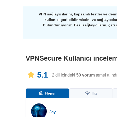
VPN sağlayıcılarını, kapsamlı testler ve deri
kullanıcı geri bildirimlerini ve sağlayıcıl
bulunduruyoruz. Bazı sağlayıcıların, çatı ş
VPNSecure
Kullanıcı incele
5.1
2 dil içindeki
50
yorum
temel alınd
Hepsi
Hız
Jay