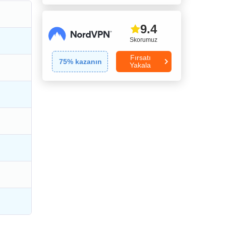
9.4
Skorumuz
Fırsatı
75
% kazanın
Yakala