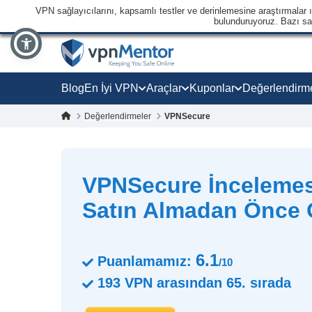
VPN sağlayıcılarını, kapsamlı testler ve derinlemesine araştırmalar ışı
bulunduruyoruz. Bazı sağl
Blog
En İyi VPN
Araçlar
Kuponlar
Değerlendirm
Değerlendirmeler
VPNSecure
VPNSecure İncelemes
Satın Almadan Önce
6.1
Puanlamamız:
/10
193
VPN arasından
65.
sırada