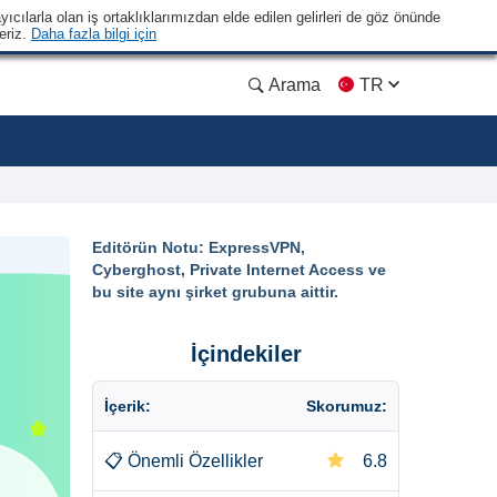
yıcılarla olan iş ortaklıklarımızdan elde edilen gelirleri de göz önünde
eriz.
Daha fazla bilgi için
Arama
TR
Editörün Notu: ExpressVPN,
Cyberghost, Private Internet Access ve
bu site aynı şirket grubuna aittir.
İçindekiler
İçerik:
Skorumuz:
📋
Önemli Özellikler
6.8