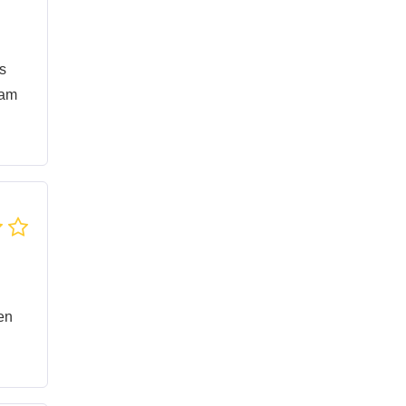
as
 am
en