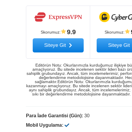
9.9
Skorumuz
:
Skorumuz
:
Siteye Git
Siteye Git
Editörün Notu: Okurlarımızla kurduğumuz ilişkiye büy
amaçlıyoruz. Bu sitede incelenen sektör lideri bazı 
sahiplik grubundayız. Ancak, tüm incelemelerimiz; performansl
değerlendirme metodolojisine dayanmaktadır. Hedefi
sağlamaktır.Editörün Notu: Okurlarımızla kurduğumuz i
kazanmayı amaçlıyoruz. Bu sitede incelenen sektör lide
aynı sahiplik grubundayız. Ancak, tüm incelemelerimiz; perf
sıkı bir değerlendirme metodolojisine dayanmaktadır. H
Para İade Garantisi (Gün):
30
Mobil Uygulama: