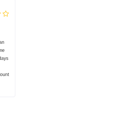
an
ime
 days
count