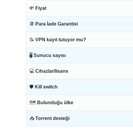
💸
Fiyat
📆
Para İade Garantisi
📝
VPN kayıt tutuyor mu?
🖥
Sunucu sayısı
💻
Cihazlar/lisans
🛡
Kill switch
🗺
Bulunduğu ülke
📥
Torrent desteği