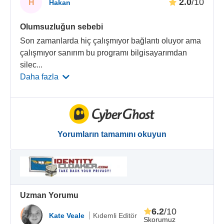
2.0
/10
H
Hakan
Olumsuzluğun sebebi
Son zamanlarda hiç çalışmıyor bağlantı oluyor ama
çalışmıyor sanırım bu programı bilgisayarımdan
silec
...
Daha fazla
Yorumların tamamını okuyun
Uzman Yorumu
6.2
/10
Kate Veale
Kıdemli Editör
Skorumuz