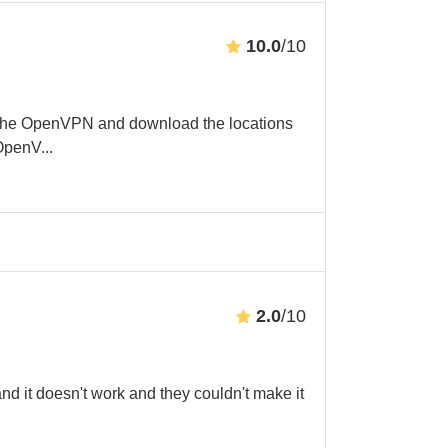
10.0
/10
e the OpenVPN and download the locations
 OpenV
...
2.0
/10
nd it doesn't work and they couldn't make it
.