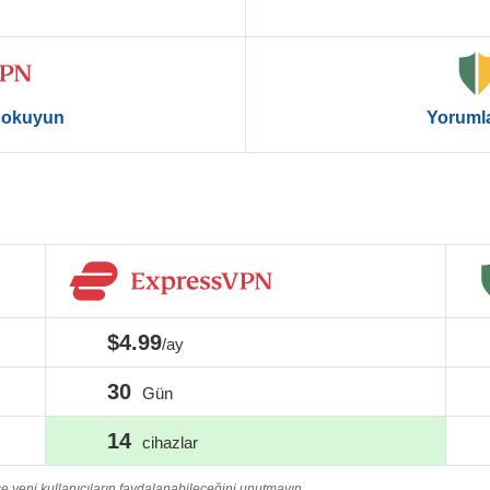
 okuyun
Yoruml
$4.99
/ay
30
Gün
14
cihazlar
 yeni kullanıcıların faydalanabileceğini unutmayın.