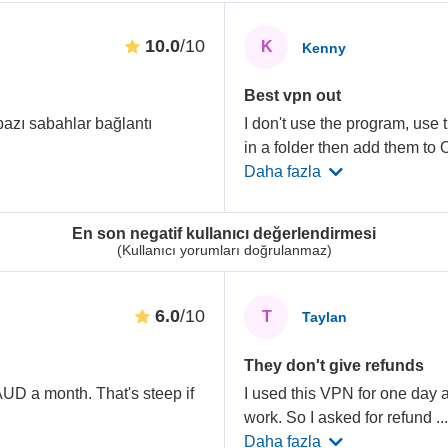
10.0
/10
K
Kenny
Best vpn out
bazı sabahlar bağlantı
I don't use the program, us
in a folder then add them to
Daha fazla
En son negatif kullanıcı değerlendirmesi
(Kullanıcı yorumları doğrulanmaz)
6.0
/10
T
Taylan
They don't give refunds
AUD a month. That's steep if
I used this VPN for one day a
work. So I asked for refund
..
Daha fazla