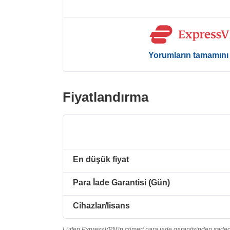
Yorumların tamamını
Fiyatlandırma
En düşük fiyat
Para İade Garantisi (Gün)
Cihazlar/lisans
Lütfen ExpressVPN'in cömert para iade garantisinden sadece