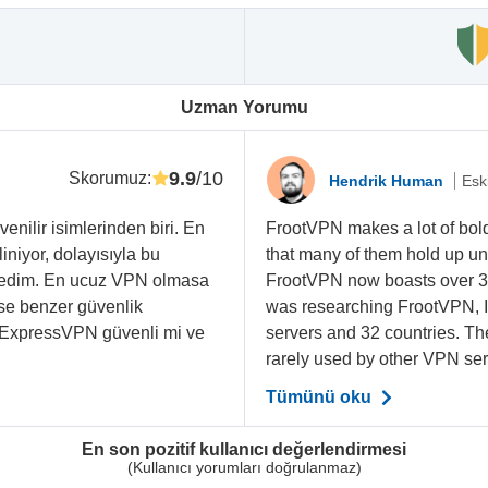
Uzman Yorumu
9.9
/10
Skorumuz
:
Hendrik Human
Esk
nilir isimlerinden biri. En
FrootVPN makes a lot of bol
liniyor, dolayısıyla bu
that many of them hold up u
istedim. En ucuz VPN olmasa
FrootVPN now boasts over 30
 ise benzer güvenlik
was researching FrootVPN, 
r. ExpressVPN güvenli mi ve
servers and 32 countries. Th
rarely used by other VPN ser
Tümünü oku
En son pozitif kullanıcı değerlendirmesi
(Kullanıcı yorumları doğrulanmaz)