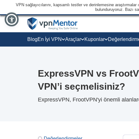
VPN sağlayıcılarını, kapsamlı testler ve derinlemesine araştırmalar ışı
bulunduruyoruz. Bazı sağl
Blog
En İyi VPN
Araçlar
Kuponlar
Değerlendirm
ExpressVPN vs FrootVP
VPN’i seçmelisiniz?
ExpressVPN, FrootVPN'yi önemli alanlard
Değerlendirmeler