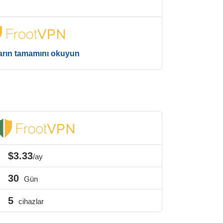
arın tamamını okuyun
$3.33
/ay
30
Gün
5
cihazlar