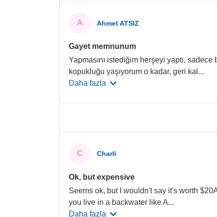
A
Ahmet ATSIZ
Gayet memnunum
Yapmasını istediğim herşeyi yaptı, sadece 
kopukluğu yaşıyorum o kadar, geri kal
...
Daha fazla
C
Charli
Ok, but expensive
Seems ok, but I wouldn't say it's worth $20
you live in a backwater like A
...
Daha fazla