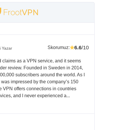
6.6
/10
Skorumuz
:
i Yazar
d claims as a VPN service, and it seems
nder review. Founded in Sweden in 2014,
0,000 subscribers around the world. As I
I was impressed by the company’s 150
e VPN offers connections in countries
vices, and I never experienced a...