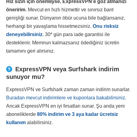
Hız sizin için önemliyse, ExpressVPN’e göz atmanızı
öneririm
. Mevcut en hızlı hizmettir ve sınırsız bant
genişliği sunar. Dünyanın öbür ucuna bile bağlansanız,
herhangi bir yavaşlama hissetmezsiniz.
Onu risksiz
deneyebilirsiniz
. 30
*
gün para iade garantisi ile
desteklenir. Memnun kalmazsanız ödediğiniz ücretin
tamamını geri alırsınız.
ExpressVPN veya Surfshark indirim
sunuyor mu?
ExpressVPN ve Surfshark zaman zaman indirim sunarlar.
Buradan mevcut indirimlere ve kuponlara bakabilirsiniz
.
Ancak ExpressVPN en iyi fırsatları sunar. Şu anda yeni
aboneliklerde
80
%
indirim ve 3 aya kadar ücretsiz
kullanım
alabilirsiniz.