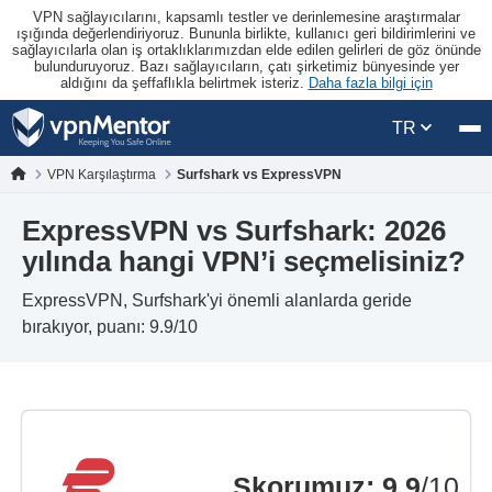
VPN sağlayıcılarını, kapsamlı testler ve derinlemesine araştırmalar
ışığında değerlendiriyoruz. Bununla birlikte, kullanıcı geri bildirimlerini ve
sağlayıcılarla olan iş ortaklıklarımızdan elde edilen gelirleri de göz önünde
bulunduruyoruz. Bazı sağlayıcıların, çatı şirketimiz bünyesinde yer
aldığını da şeffaflıkla belirtmek isteriz.
Daha fazla bilgi için
TR
VPN Karşılaştırma
Surfshark vs ExpressVPN
ExpressVPN vs Surfshark: 2026
yılında hangi VPN’i seçmelisiniz?
ExpressVPN, Surfshark'yi önemli alanlarda geride
bırakıyor, puanı: 9.9/10
Skorumuz
:
9.9
/10