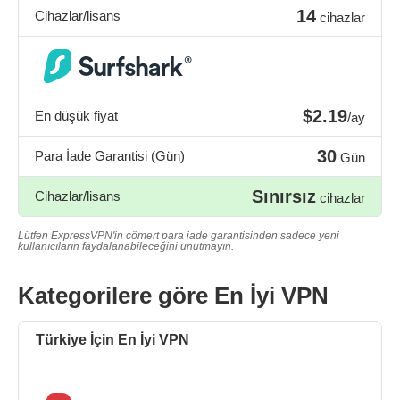
14
Cihazlar/lisans
cihazlar
$2.19
En düşük fiyat
/ay
30
Para İade Garantisi (Gün)
Gün
Sınırsız
Cihazlar/lisans
cihazlar
Lütfen ExpressVPN'in cömert para iade garantisinden sadece yeni
kullanıcıların faydalanabileceğini unutmayın.
Kategorilere göre En İyi VPN
Türkiye İçin En İyi VPN