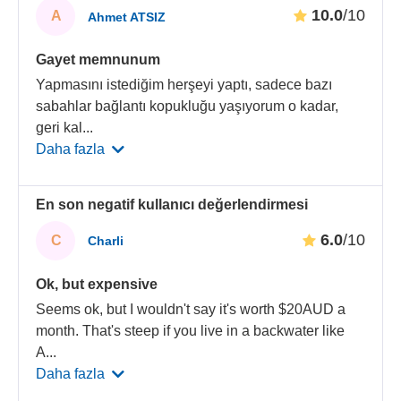
10.0
/10
A
Ahmet ATSIZ
Gayet memnunum
Yapmasını istediğim herşeyi yaptı, sadece bazı
sabahlar bağlantı kopukluğu yaşıyorum o kadar,
geri kal
...
Daha fazla
En son negatif kullanıcı değerlendirmesi
6.0
/10
C
Charli
Ok, but expensive
Seems ok, but I wouldn't say it's worth $20AUD a
month. That's steep if you live in a backwater like
A
...
Daha fazla