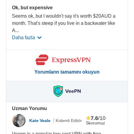
Ok, but expensive
Seems ok, but I wouldn't say it's worth $20AUD a
month. That's steep if you live in a backwater like
A
...
Daha fazla
Yorumların tamamını okuyun
Uzman Yorumu
7.6
/10
Kate Veale
Kıdemli Editör
Skorumuz
Veepn is a popular low-cost VPN with free