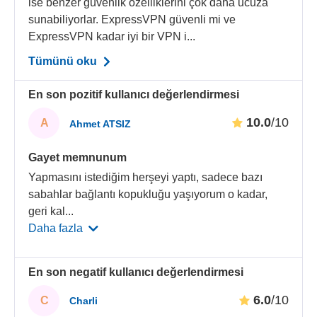
ise benzer güvenlik özelliklerini çok daha ucuza
sunabiliyorlar. ExpressVPN güvenli mi ve
ExpressVPN kadar iyi bir VPN i...
Tümünü oku
En son pozitif kullanıcı değerlendirmesi
10.0
/10
A
Ahmet ATSIZ
Gayet memnunum
Yapmasını istediğim herşeyi yaptı, sadece bazı
sabahlar bağlantı kopukluğu yaşıyorum o kadar,
geri kal
...
Daha fazla
En son negatif kullanıcı değerlendirmesi
6.0
/10
C
Charli