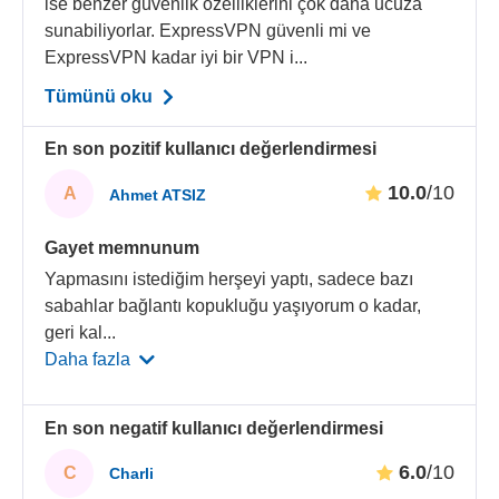
ise benzer güvenlik özelliklerini çok daha ucuza
sunabiliyorlar. ExpressVPN güvenli mi ve
ExpressVPN kadar iyi bir VPN i...
Tümünü oku
En son pozitif kullanıcı değerlendirmesi
10.0
/10
A
Ahmet ATSIZ
Gayet memnunum
Yapmasını istediğim herşeyi yaptı, sadece bazı
sabahlar bağlantı kopukluğu yaşıyorum o kadar,
geri kal
...
Daha fazla
En son negatif kullanıcı değerlendirmesi
6.0
/10
C
Charli